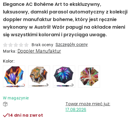
Leżaki
Elegance AC Bohéme Art to ekskluzywny,
luksusowy, damski parasol automatyczny z kolekcji
doppler manufaktur boheme, który jest ręcznie
Akcesoria
wykonany w Austrii!
Wzór papugi na okładce mieni
się wszystkimi kolorami i przyciąga uwagę.
Parasole
Szczegóły oceny
Brak oceny
Doppler Manufaktur
Marka:
Produkty gastronomiczne
Kolekcja
Markowane marki
W magazynie
17.08.2026
Korzyści klubu
14 dni na zwrot
O nas