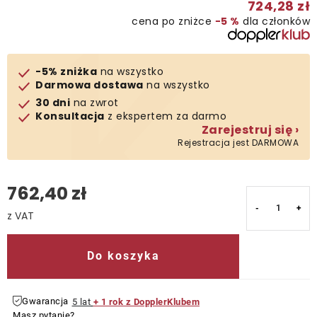
724,28 zł
cena po zniżce
−5 %
dla członków
Kontakt
-5% zniżka
na wszystko
Darmowa dostawa
na wszystko
30 dni
na zwrot
Konsultacja
z ekspertem za darmo
Zarejestruj się ›
Rejestracja jest DARMOWA
762,40 zł
Cena jednostkowa:
Do koszyka
Gwarancja
5 lat
+ 1 rok z DopplerKlubem
Masz pytanie?