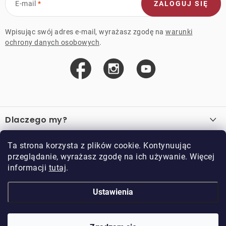
E-mail
ZALOGUJ SIĘ
Wpisując swój adres e-mail, wyrażasz zgodę na
warunki
ochrony danych osobowych
.
S
t
Dlaczego my?
o
p
O nas
Ważne linki
Ta strona korzysta z plików cookie. Kontynuując
k
przeglądanie, wyrażasz zgodę na ich używanie. Więcej
Sprzedaż hurtowa
a
informacji
tutaj
.
O zakupie
Przykładowy sklep
Zwroty i reklamacje
Kontakt
Ustawienia
Kontakt
Regulamin
Regulamin programu lojalnościowego
Doppler CZ spol. s.r.o.,