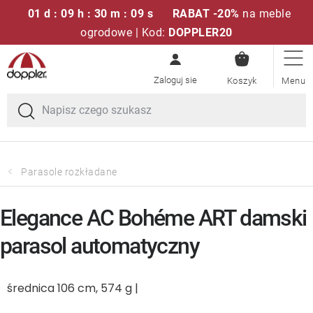
01 d : 09 h : 30 m : 09 s
RABAT -20%
na meble
ogrodowe | Kod:
DOPPLER20
KOSZYK
Przejść
Zestawy sof
do
treści
Parasole ogrodowe
Fotele i krzesła
Parasole rozkładane
Poduszki i poduszki siedziskowe
Elegance AC Bohéme ART damski
Stóły
parasol automatyczny
Ławki i huśtawki
średnica 106 cm, 574 g |