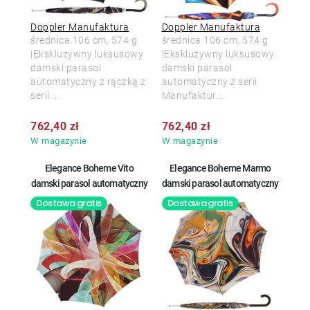
Doppler Manufaktura
Doppler Manufaktura
średnica 106 cm, 574 g
średnica 106 cm, 574 g
|Ekskluzywny luksusowy
|Ekskluzywny luksusowy
damski parasol
damski parasol
automatyczny z rączką z
automatyczny z serii
serii...
Manufaktur...
762,40 zł
762,40 zł
W magazynie
W magazynie
Elegance Boheme Vito
Elegance Boheme Marmo
damski parasol automatyczny
damski parasol automatyczny
Dostawa gratis
Dostawa gratis