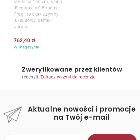
średnica 106 cm, 574 g
|Elegance AC Bohéme
Fragil to ekskluzywny,
luksusowy, damski
parasol...
762,40 zł
W magazynie
Zweryfikowane przez klientów
recenzji.
Zobacz wszystkie recenzje
Aktualne nowości i promocje
na Twój e-mail