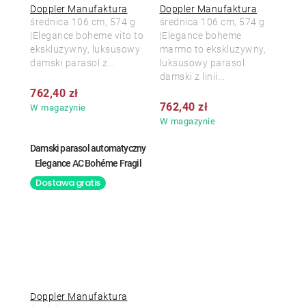
Doppler Manufaktura
Doppler Manufaktura
średnica 106 cm, 574 g
średnica 106 cm, 574 g
|Elegance boheme vito to
|Elegance boheme
ekskluzywny, luksusowy
marmo to ekskluzywny,
damski parasol z...
luksusowy parasol
damski z linii...
762,40 zł
762,40 zł
W magazynie
W magazynie
Damski parasol automatyczny
Elegance AC Bohéme Fragil
Dostawa gratis
Doppler Manufaktura