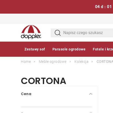
04 d : 01
Przejść
do
treści
Zestawy sof
Parasole ogrodowe
Fotele i krz
Home
Meble ogrodowe
Kolekcja
CORTON
CORTONA
P
Cena
a
s