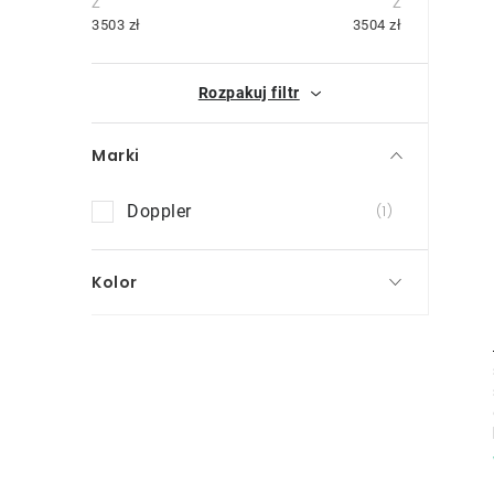
i
e
3503
zł
3504
zł
k
Rozpakuj filtr
b
o
Marki
c
Doppler
1
z
n
Kolor
y