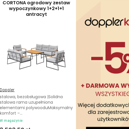
CORTONA ogrodowy zestaw
t
wypoczynkowy 1+2+1+1
s
antracyt
o
t
w
a
a
p
n
r
i
o
e
d
p
u
Doppler
r
stalowa, bezobsługowa |Solidna
k
stalowa rama uzupełniona
o
elementami polywooduMaksymalny
t
komfort –...
d
ó
W magazynie
u