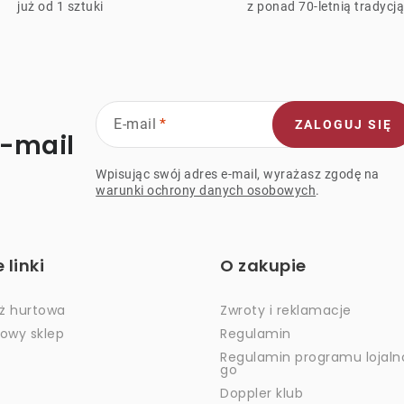
już od 1 sztuki
z ponad 70-letnią tradycj
s
y
E-mail
ZALOGUJ SIĘ
e-mail
Wpisując swój adres e-mail, wyrażasz zgodę na
warunki ochrony danych osobowych
.
linki
O zakupie
ż hurtowa
Zwroty i reklamacje
dowy sklep
Regulamin
Regulamin programu lojaln
go
Doppler klub