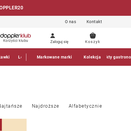
OPPLER20
O nas
Kontakt
KOSZYK
Korzyści klubu
Zaloguj się
tawki
Leżaki
Markowane marki
Akcesoria
Parasole
Kolekcja
Produkty gastron
Najtańsze
Najdroższe
Alfabetycznie