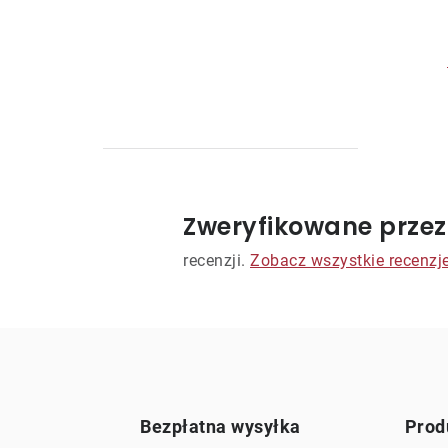
Zweryfikowane przez
t
recenzji.
Zobacz wszystkie recenzj
r
l
i
Bezpłatna wysyłka
Prod