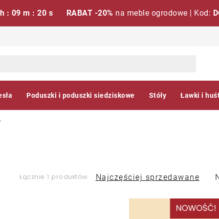
 h : 09 m : 19 s
RABAT -20%
na meble ogrodowe | Kod:
D
esła
Poduszki i poduszki siedziskowe
Stóły
Ławki i huś
A
S
Łącznie 1 produktów
Najczęściej sprzedawane
o
L
r