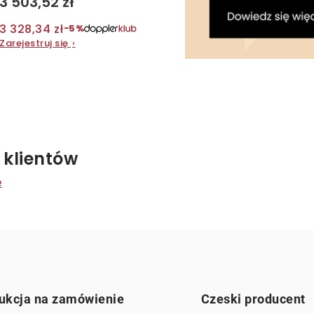
3 503,52 zł
w
k
3 328,34 zł
−5%
t
Zarejestruj się
›
ó
w
K
o
 klientów
n
e
o
k
ukcja na zamówienie
Czeski producent