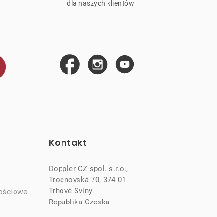
ą
dla naszych klientów
Kontakt
Doppler CZ spol. s.r.o.,
Trocnovská 70, 374 01
Trhové Sviny
ościowe
Republika Czeska