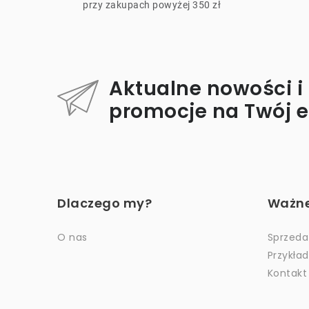
l
przy zakupach powyżej 350 zł
i
t
Aktualne nowości i
promocje na Twój 
S
t
Dlaczego my?
Ważne 
o
p
O nas
Sprzeda
Przykła
k
Kontakt
a