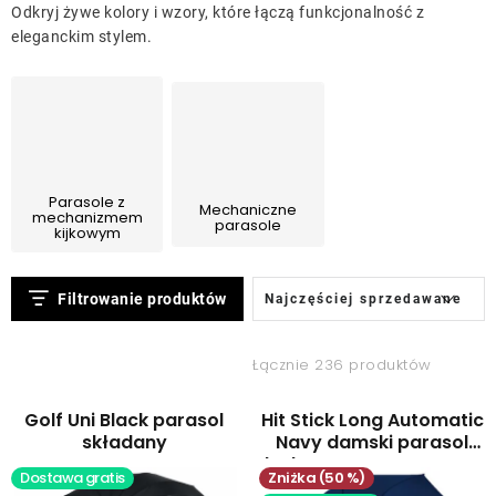
Leżaki
Odkryj żywe kolory i wzory, które łączą funkcjonalność z
eleganckim stylem.
Akcesoria
Parasole
Parasole z
Mechaniczne
Produkty gastronomiczne
mechanizmem
parasole
kijkowym
Kolekcja
L
S
Filtrowanie produktów
Najczęściej sprzedawane
i
o
s
r
Markowane marki
Łącznie 236 produktów
t
t
a
o
Korzyści klubu
Golf Uni Black parasol
Hit Stick Long Automatic
p
w
składany
Navy damski parasol
laskowy automatyczny
r
a
Dostawa gratis
(50 %)
O nas