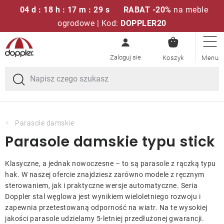
04 d : 18 h : 17 m : 28 s
RABAT -20%
na meble
ogrodowe | Kod:
DOPPLER20
KOSZYK
Przejść
Zestawy sof
do
treści
Parasole ogrodowe
Fotele i krzesła
Parasole damskie
Parasole damskie typu stick
Poduszki i poduszki siedziskowe
Klasyczne, a jednak nowoczesne – to są parasole z rączką typu
Stóły
hak. W naszej ofercie znajdziesz zarówno modele z ręcznym
sterowaniem, jak i praktyczne wersje automatyczne. Seria
Doppler stal węglowa jest wynikiem wieloletniego rozwoju i
Ławki i huśtawki
zapewnia przetestowaną odporność na wiatr. Na te wysokiej
jakości parasole udzielamy 5-letniej przedłużonej gwarancji.