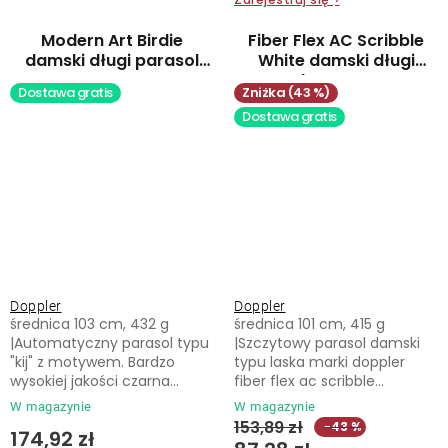
Modern Art Birdie
Fiber Flex AC Scribble
damski długi parasol
White damski długi
automatyczny
parasol automatyczny
Dostawa gratis
(43 %)
Dostawa gratis
Doppler
Doppler
średnica 103 cm, 432 g
średnica 101 cm, 415 g
|Automatyczny parasol typu
|Szczytowy parasol damski
"kij" z motywem. Bardzo
typu laska marki doppler
wysokiej jakości czarna...
fiber flex ac scribble...
W magazynie
W magazynie
153,89 zł
−43 %
174,92 zł