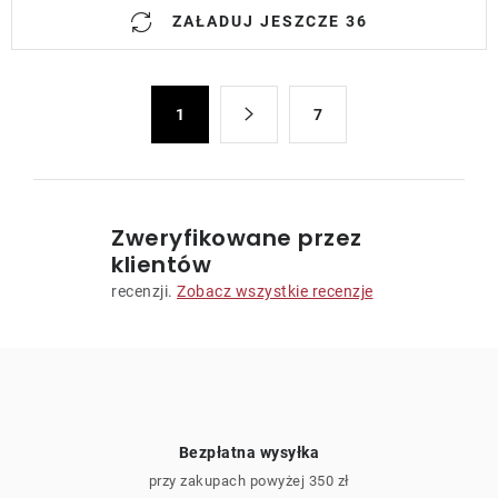
K
ZAŁADUJ JESZCZE 36
o
n
t
P
r
1
7
a
o
g
l
i
n
k
a
i
Zweryfikowane przez
c
l
klientów
j
i
recenzji.
Zobacz wszystkie recenzje
a
s
t
y
Bezpłatna wysyłka
przy zakupach powyżej 350 zł