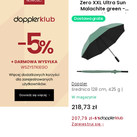
Zero XXL Ultra Sun
Malachite green -
partnerski parasol
Dostawa gratis
laseczkowy
Doppler
średnica 128 cm, 425 g |
W magazynie
218,73 zł
207,79 zł
−5%
Zarejestruj się
›