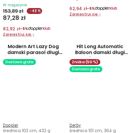
W magazynie
62,94 zł
−5%
153,89 zł
−43 %
Zarejestruj się
›
87,28 zł
82,92 zł
−5%
Zarejestruj się
›
Modern Art Lazy Dog
Hit Long Automatic
damski parasol długi
Baloon damski długi
automatyczny
parasol automatyczny
Dostawa gratis
(50 %)
Dostawa gratis
Doppler
Derby
średnica 103 cm, 432 g
średnica 101 cm, 364 g