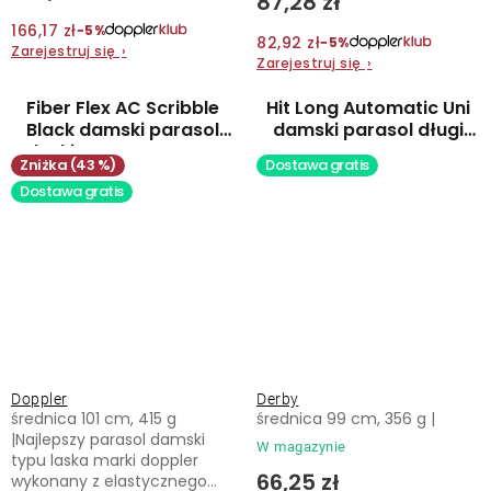
87,28 zł
166,17 zł
−5%
82,92 zł
−5%
Zarejestruj się
›
Zarejestruj się
›
Fiber Flex AC Scribble
Hit Long Automatic Uni
Black damski parasol
damski parasol długi
laski automatyczny
automatyczny
(43 %)
Dostawa gratis
Dostawa gratis
Doppler
Derby
średnica 101 cm, 415 g
średnica 99 cm, 356 g |
|Najlepszy parasol damski
W magazynie
typu laska marki doppler
66,25 zł
wykonany z elastycznego...