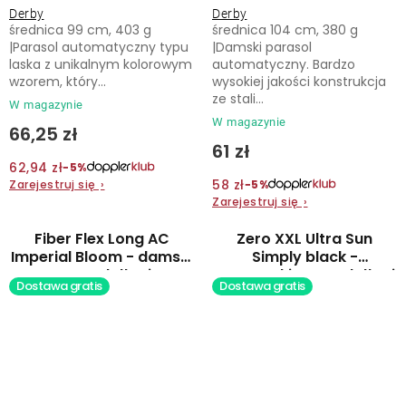
Derby
Derby
średnica 99 cm, 403 g
średnica 104 cm, 380 g
|Parasol automatyczny typu
|Damski parasol
laska z unikalnym kolorowym
automatyczny. Bardzo
wzorem, który...
wysokiej jakości konstrukcja
ze stali...
W magazynie
W magazynie
66,25 zł
61 zł
62,94 zł
−5%
58 zł
Zarejestruj się
›
−5%
Zarejestruj się
›
Fiber Flex Long AC
Zero XXL Ultra Sun
Imperial Bloom - damski
Simply black -
parasol długi
partnerski parasol długi
Dostawa gratis
Dostawa gratis
automatyczny