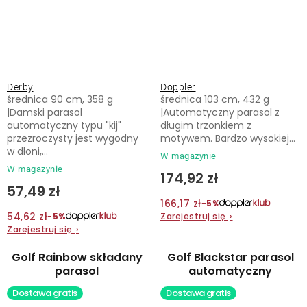
Derby
Doppler
średnica 90 cm, 358 g
średnica 103 cm, 432 g
|Damski parasol
|Automatyczny parasol z
automatyczny typu "kij"
długim trzonkiem z
przezroczysty jest wygodny
motywem. Bardzo wysokiej...
w dłoni,...
W magazynie
W magazynie
174,92 zł
57,49 zł
166,17 zł
−5%
54,62 zł
Zarejestruj się
›
−5%
Zarejestruj się
›
Golf Rainbow składany
Golf Blackstar parasol
parasol
automatyczny
Dostawa gratis
Dostawa gratis