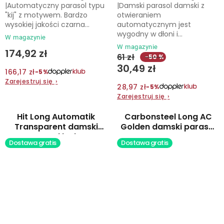
|Automatyczny parasol typu
|Damski parasol damski z
"kij" z motywem. Bardzo
otwieraniem
wysokiej jakości czarna...
automatycznym jest
wygodny w dłoni i...
W magazynie
W magazynie
174,92 zł
61 zł
−50 %
30,49 zł
166,17 zł
−5%
Zarejestruj się
›
28,97 zł
−5%
Zarejestruj się
›
Hit Long Automatik
Carbonsteel Long AC
Transparent damski
Golden damski parasol
parasol laska
automatyczny
Dostawa gratis
Dostawa gratis
automatyczny