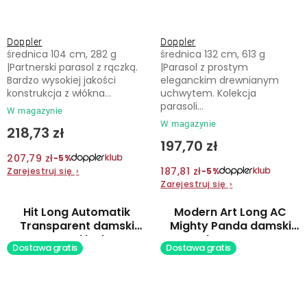
Doppler
Doppler
średnica 104 cm, 282 g
średnica 132 cm, 613 g
|Partnerski parasol z rączką.
|Parasol z prostym
Bardzo wysokiej jakości
eleganckim drewnianym
konstrukcja z włókna...
uchwytem. Kolekcja
parasoli...
W magazynie
W magazynie
218,73 zł
197,70 zł
207,79 zł
−5%
187,81 zł
Zarejestruj się
›
−5%
Zarejestruj się
›
Hit Long Automatik
Modern Art Long AC
Transparent damski
Mighty Panda damski
parasol laska
parasol automatyczny
Dostawa gratis
Dostawa gratis
automatyczny