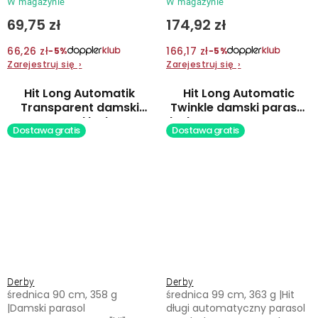
W magazynie
W magazynie
69,75 zł
174,92 zł
66,26 zł
166,17 zł
−5%
−5%
Zarejestruj się
›
Zarejestruj się
›
Hit Long Automatik
Hit Long Automatic
Transparent damski
Twinkle damski parasol
parasol laska
laskowy automatyczny
Dostawa gratis
Dostawa gratis
automatyczny
Derby
Derby
średnica 90 cm, 358 g
średnica 99 cm, 363 g |Hit
|Damski parasol
długi automatyczny parasol