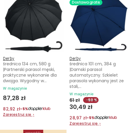
o
n
Dostawa gratis
d
i
Kontakt
u
e
k
p
t
r
ó
o
w
d
Derby
Derby
u
średnica 134 cm, 580 g
średnica 101 cm, 384 g
k
|Partnerski parasol męski,
|Damski parasol
praktyczne wykonanie dla
automatyczny. Szkielet
t
dwojga. Wygodny w...
parasola wykonany jest ze
ó
stali,...
W magazynie
w
W magazynie
87,28 zł
61 zł
−50 %
30,49 zł
82,92 zł
−5%
Zarejestruj się
›
28,97 zł
−5%
Zarejestruj się
›