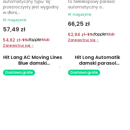
automatyczny typu "kij"
to teleskopowy parasol
przezroczysty jest wygodny
automatyczny o...
w dłoni,...
W magazynie
W magazynie
66,25 zł
57,49 zł
62,94 zł
−5%
54,62 zł
Zarejestruj się
›
−5%
Zarejestruj się
›
Hit Lang AC Moving Lines
Hit Long Automatik
Blue damski
damski parasol
automatyczny parasol
laseczkowy
Dostawa gratis
Dostawa gratis
laska
automatyczny