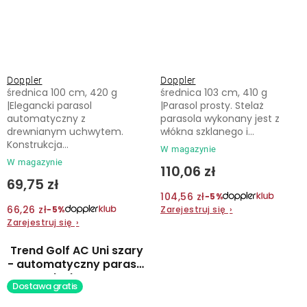
Doppler
Doppler
średnica 100 cm, 420 g
średnica 103 cm, 410 g
|Elegancki parasol
|Parasol prosty. Stelaż
automatyczny z
parasola wykonany jest z
drewnianym uchwytem.
włókna szklanego i...
Konstrukcja...
W magazynie
W magazynie
110,06 zł
69,75 zł
104,56 zł
−5%
66,26 zł
Zarejestruj się
›
−5%
Zarejestruj się
›
Trend Golf AC Uni szary
- automatyczny parasol
laskowy
Dostawa gratis