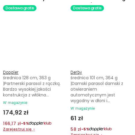
parasol automatyczny
Dostawa gratis
Dostawa gratis
Doppler
Derby
średnica 128 cm, 363 g
średnica 101 cm, 364 g
|Partnerski parasol z rączką.
|Damski parasol damski z
Bardzo wysokiej jakości
otwieraniem
konstrukcja z włókna...
automatycznym jest
wygodny w dłoni i...
W magazynie
W magazynie
174,92 zł
61 zł
166,17 zł
−5%
58 zł
Zarejestruj się
›
−5%
Zarejestruj się
›