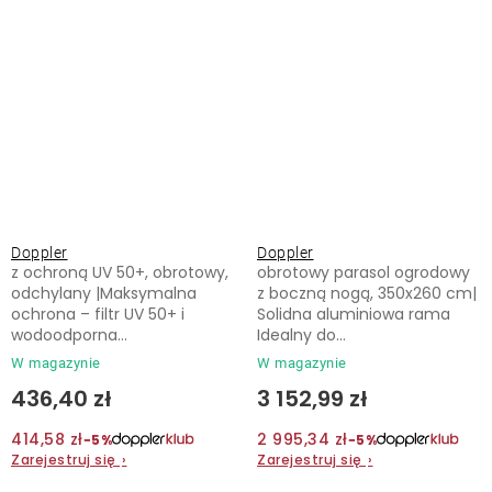
ogrodowy 180 x 130 cm
zielona
Doppler
Doppler
z ochroną UV 50+, obrotowy,
obrotowy parasol ogrodowy
odchylany |Maksymalna
z boczną nogą, 350x260 cm|
ochrona – filtr UV 50+ i
Solidna aluminiowa rama
wodoodporna...
Idealny do...
W magazynie
W magazynie
436,40 zł
3 152,99 zł
414,58 zł
2 995,34 zł
−5%
−5%
Zarejestruj się
›
Zarejestruj się
›