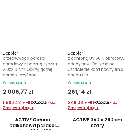
Doppler
Doppler
przeciwwaga parasol
z ochroną UV 50+, obrotowy,
ogrodowy z boczną tyczką,
odchylany |Optymalne
210x210 cm|Odkryj gamę
ustawienie kąta nachylenia
parasoli myZone i...
dachu dla...
W magazynie
W magazynie
2 006,77 zł
261,14 zł
1 906,43 zł
248,08 zł
−5%
−5%
Zarejestruj się
›
Zarejestruj się
›
ACTIVE Osłona
ACTIVE 350 x 260 cm
balkonowa parasol
szary