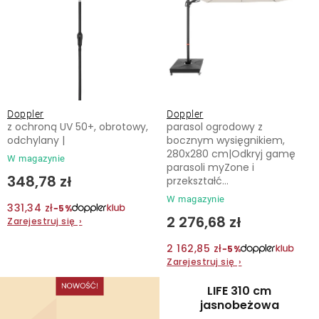
d
i
u
e
Kontakt
k
p
t
r
ó
o
w
d
Doppler
Doppler
u
z ochroną UV 50+, obrotowy,
parasol ogrodowy z
k
odchylany |
bocznym wysięgnikiem,
280x280 cm|Odkryj gamę
t
W magazynie
parasoli myZone i
ó
348,78 zł
przekształć...
w
W magazynie
331,34 zł
−5%
2 276,68 zł
Zarejestruj się
›
2 162,85 zł
−5%
Zarejestruj się
›
LIFE 310 cm
jasnobeżowa