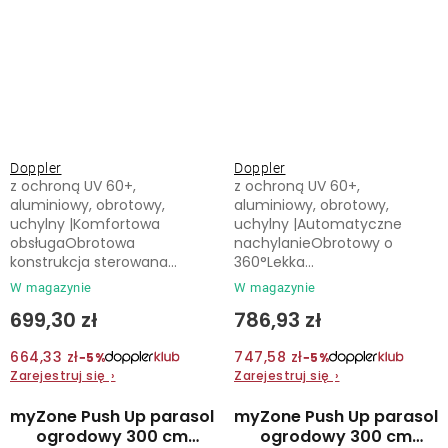
Doppler
Doppler
z ochroną UV 60+,
z ochroną UV 60+,
aluminiowy, obrotowy,
aluminiowy, obrotowy,
uchylny |Komfortowa
uchylny |Automatyczne
obsługaObrotowa
nachylanieObrotowy o
konstrukcja sterowana...
360°Lekka...
W magazynie
W magazynie
699,30 zł
786,93 zł
664,33 zł
747,58 zł
−5%
−5%
Zarejestruj się
›
Zarejestruj się
›
myZone Push Up parasol
myZone Push Up parasol
ogrodowy 300 cm
ogrodowy 300 cm