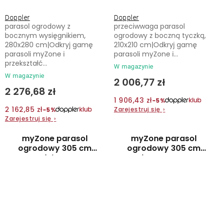
Doppler
Doppler
parasol ogrodowy z
przeciwwaga parasol
bocznym wysięgnikiem,
ogrodowy z boczną tyczką,
280x280 cm|Odkryj gamę
210x210 cm|Odkryj gamę
parasoli myZone i
parasoli myZone i...
przekształć...
W magazynie
W magazynie
2 006,77 zł
2 276,68 zł
1 906,43 zł
−5%
2 162,85 zł
Zarejestruj się
›
−5%
Zarejestruj się
›
myZone parasol
myZone parasol
ogrodowy 305 cm
ogrodowy 305 cm
zielony
jasnoszary