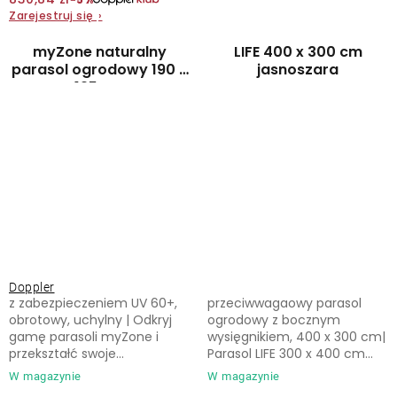
Zarejestruj się
›
myZone naturalny
LIFE 400 x 300 cm
parasol ogrodowy 190 x
jasnoszara
125 cm
Doppler
z zabezpieczeniem UV 60+,
przeciwwagaowy parasol
obrotowy, uchylny | Odkryj
ogrodowy z bocznym
gamę parasoli myZone i
wysięgnikiem, 400 x 300 cm|
przekształć swoje...
Parasol LIFE 300 x 400 cm...
W magazynie
W magazynie