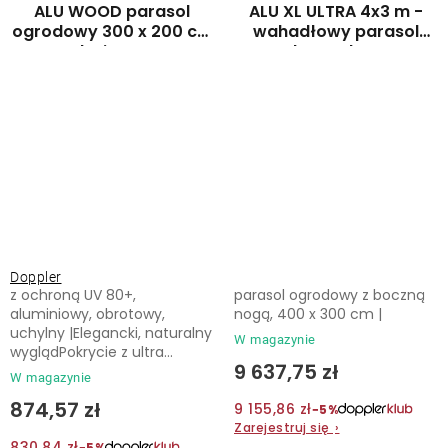
ALU WOOD parasol
ALU XL ULTRA 4x3 m -
ogrodowy 300 x 200 cm
wahadłowy parasol
beżowy
ogrodowy z bocznym
masztem
Doppler
z ochroną UV 80+,
parasol ogrodowy z boczną
aluminiowy, obrotowy,
nogą, 400 x 300 cm |
uchylny |Elegancki, naturalny
W magazynie
wyglądPokrycie z ultra...
9 637,75 zł
W magazynie
874,57 zł
9 155,86 zł
−5%
Zarejestruj się
›
830,84 zł
−5%