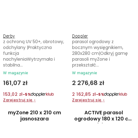
Derby
Doppler
z ochroną UV 50+, obrotowy,
parasol ogrodowy z
odchylany |Praktyczna
bocznym wysięgnikiem,
funkcja
280x280 cm|Odkryj gamę
nachyleniaWytrzymała i
parasoli myZone i
stabilna...
przekształć...
W magazynie
W magazynie
161,07 zł
2 276,68 zł
153,02 zł
2 162,85 zł
−5%
−5%
Zarejestruj się
›
Zarejestruj się
›
myZone 210 x 210 cm
ACTIVE parasol
jasnoszara
ogrodowy 180 x 120 cm
zielony