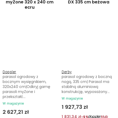
myZone 320 x 240 cm
DX 335 cm beżowa
ecru
Doppler
Derby
parasol ogrodowy z
parasol ogrodowy z boczną
bocznym wysięgnikiem,
nogą, 335 cm| Parasol ma
320x240 cm|Odkryj gamę
stabilną aluminiową
parasoli myZone i
konstrukcję, wyposażony...
przekształć...
W magazynie
W magazynie
1 927,73 zł
2 627,21 zł
1 831,34 zł
−5%