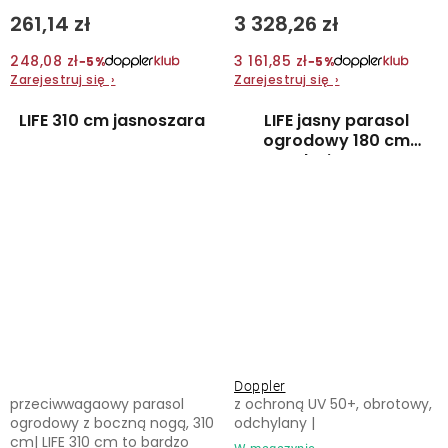
261,14 zł
3 328,26 zł
248,08 zł
3 161,85 zł
−5%
−5%
Zarejestruj się
›
Zarejestruj się
›
LIFE 310 cm jasnoszara
LIFE jasny parasol
ogrodowy 180 cm
beżowy
Doppler
przeciwwagaowy parasol
z ochroną UV 50+, obrotowy,
ogrodowy z boczną nogą, 310
odchylany |
cm| LIFE 310 cm to bardzo