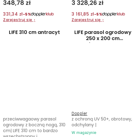
348,78 zł
3 328,26 zł
331,34 zł
3 161,85 zł
−5%
−5%
Zarejestruj się
›
Zarejestruj się
›
LIFE 310 cm antracyt
LIFE parasol ogrodowy
250 x 200 cm
jasnoszary
Doppler
przeciwwagaowy parasol
z ochroną UV 50+, obrotowy,
ogrodowy z boczną nogą, 310
odchylany |
cm| LIFE 310 cm to bardzo
W magazynie
wszechstronny i...