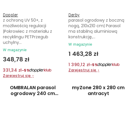
Doppler
Derby
z ochroną UV 50+, z
parasol ogrodowy z boczną
możliwością regulacji
nogą, 210x210 cm| Parasol
|Pokrowiec z materiału z
ma stabilną aluminiową
recyklingu PETPrzegub
konstrukcję,...
uchylny...
W magazynie
W magazynie
1 463,28 zł
348,78 zł
1 390,12 zł
−5%
331,34 zł
Zarejestruj się
›
−5%
Zarejestruj się
›
OMBRALAN parasol
myZone 280 x 280 cm
ogrodowy 240 cm
antracyt
czerwony