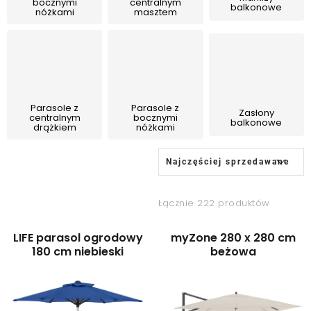
bocznymi
centralnym
Leżaki
balkonowe
nóżkami
masztem
Akcesoria
Parasole
Parasole z
Parasole z
Zasłony
centralnym
bocznymi
balkonowe
drążkiem
nóżkami
Produkty gastronomiczne
L
S
Najczęściej sprzedawane
i
o
Kolekcja
s
r
Łącznie 222 produktów
t
t
Markowane marki
a
o
LIFE parasol ogrodowy
myZone 280 x 280 cm
p
w
180 cm niebieski
beżowa
Korzyści klubu
r
a
o
n
O nas