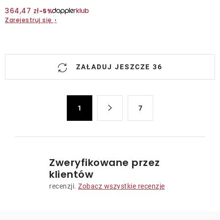
364,47 zł
−5%
Zarejestruj się
›
K
ZAŁADUJ JESZCZE 36
o
n
t
P
r
1
7
a
o
g
l
i
n
k
a
i
Zweryfikowane przez
c
l
klientów
j
i
recenzji.
Zobacz wszystkie recenzje
a
s
t