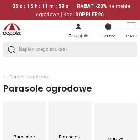
03 d : 15 h : 11 m : 58 s
RABAT -20%
na meble
ogrodowe | Kod:
DOPPLER20
KOSZYK
Przejść
Zestawy sof
do
treści
Parasole ogrodowe
Fotele i krzesła
Parasole ogrodowe
Parasole ogrodowe
Poduszki i poduszki siedziskowe
Stóły
Ławki i huśtawki
Parasole z
Parasole z
Markizy