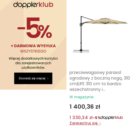
przeciwwagaowy parasol
ogrodowy z boczną nogą, 310
cm|LIFE 310 cm to bardzo
wszechstronny i...
W magazynie
1 400,36 zł
1 330,34 zł
−5%
Zarejestruj się
›