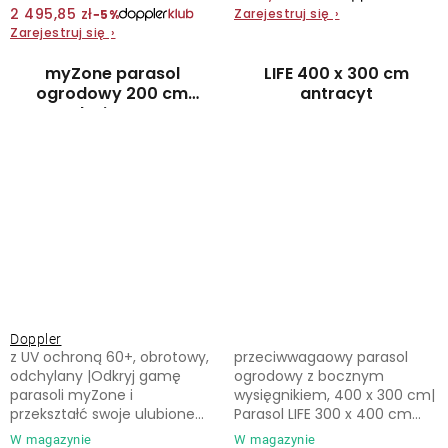
2 495,85 zł
Zarejestruj się
›
−5%
Zarejestruj się
›
myZone parasol
LIFE 400 x 300 cm
ogrodowy 200 cm
antracyt
beżowy
Doppler
z UV ochroną 60+, obrotowy,
przeciwwagaowy parasol
odchylany |Odkryj gamę
ogrodowy z bocznym
parasoli myZone i
wysięgnikiem, 400 x 300 cm|
przekształć swoje ulubione...
Parasol LIFE 300 x 400 cm...
W magazynie
W magazynie