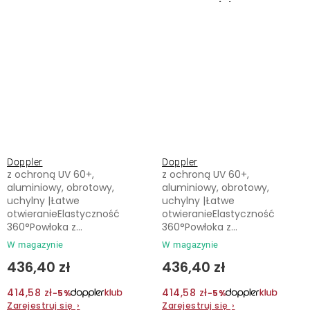
antracyt
zielony
Doppler
Doppler
z ochroną UV 60+,
z ochroną UV 60+,
aluminiowy, obrotowy,
aluminiowy, obrotowy,
uchylny |Łatwe
uchylny |Łatwe
otwieranieElastyczność
otwieranieElastyczność
360°Powłoka z...
360°Powłoka z...
W magazynie
W magazynie
436,40 zł
436,40 zł
414,58 zł
414,58 zł
−5%
−5%
Zarejestruj się
›
Zarejestruj się
›