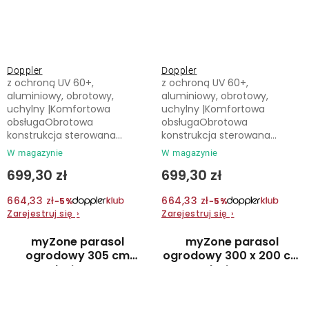
Doppler
Doppler
z ochroną UV 60+,
z ochroną UV 60+,
aluminiowy, obrotowy,
aluminiowy, obrotowy,
uchylny |Komfortowa
uchylny |Komfortowa
obsługaObrotowa
obsługaObrotowa
konstrukcja sterowana...
konstrukcja sterowana...
W magazynie
W magazynie
699,30 zł
699,30 zł
664,33 zł
664,33 zł
−5%
−5%
Zarejestruj się
›
Zarejestruj się
›
myZone parasol
myZone parasol
ogrodowy 305 cm
ogrodowy 300 x 200 cm
beżowy
beżowy