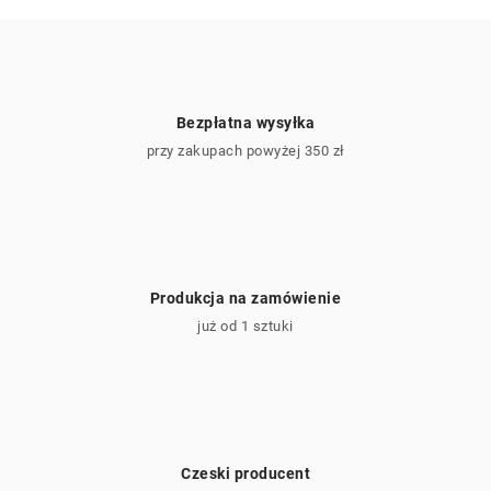
l
k
i
l
i
Bezpłatna wysyłka
s
przy zakupach powyżej 350 zł
t
y
Produkcja na zamówienie
już od 1 sztuki
Czeski producent