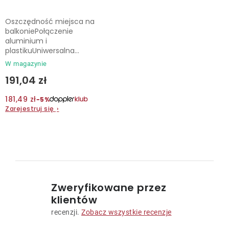
Oszczędność miejsca na
balkoniePołączenie
aluminium i
plastikuUniwersalna...
W magazynie
191,04 zł
181,49 zł
−5%
Zarejestruj się
›
K
o
n
Zweryfikowane przez
t
klientów
r
recenzji.
Zobacz wszystkie recenzje
o