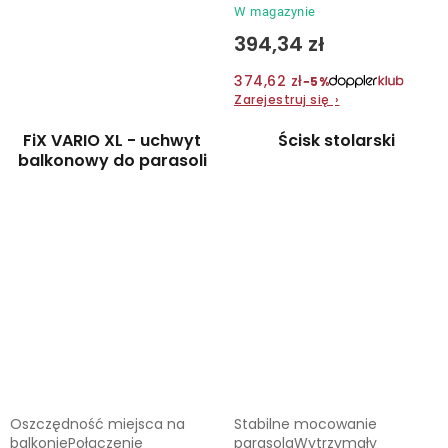
W magazynie
394,34 zł
374,62 zł
−5%
Zarejestruj się
›
FiX VARIO XL - uchwyt
Ścisk stolarski
balkonowy do parasoli
Oszczędność miejsca na
Stabilne mocowanie
balkoniePołączenie
parasolaWytrzymały