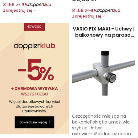
81,59 zł
−5%
81,59 zł
Zarejestruj się
›
−5%
Kontakt
Zarejestruj się
›
VARIO FIX MAXI - Uchwyt
balkonowy na parasol
słoneczny
Oszczędność miejsca na
balkoniePokrętło umożliwia
szybkie i łatwe
ustawienieSolidna i stabilna...