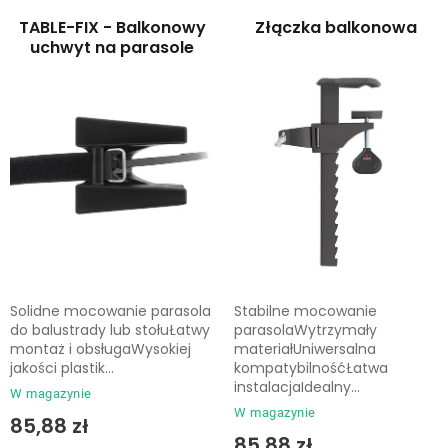
Leżaki
a
o
TABLE-FIX - Balkonowy
Złączka balkonowa
p
w
uchwyt na parasole
Akcesoria
r
a
o
n
d
i
Parasole
u
e
k
p
Produkty gastronomiczne
t
r
ó
o
Kolekcja
w
d
u
Solidne mocowanie parasola
Stabilne mocowanie
Markowane marki
k
do balustrady lub stołuŁatwy
parasolaWytrzymały
montaż i obsługaWysokiej
materiałUniwersalna
t
jakości plastik...
kompatybilnośćŁatwa
Korzyści klubu
ó
instalacjaIdealny...
W magazynie
w
W magazynie
85,88 zł
O nas
85,88 zł