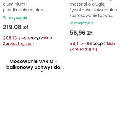
aluminium i
materiał o długiej
plastikuUniwersalna...
żywotnościUniwersalne
zastosowanieŁatwa...
W magazynie
W magazynie
219,08 zł
56,96 zł
208,13 zł
−5%
54,11 zł
Zarejestruj się
›
−5%
Zarejestruj się
›
Mocowanie VARIO -
balkonowy uchwyt do
parasoli