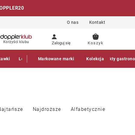
OPPLER20
O nas
Kontakt
KOSZYK
Korzyści klubu
Zaloguj się
tawki
Leżaki
Markowane marki
Akcesoria
Parasole
Kolekcja
Produkty gastron
Najtańsze
Najdroższe
Alfabetycznie