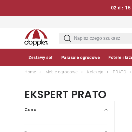
02 d : 15
Przejść
do
treści
Zestawy sof
Parasole ogrodowe
Fotele i krz
Home
Meble ogrodowe
Kolekcja
PRATO
EKSPERT PRATO
P
Cena
a
s