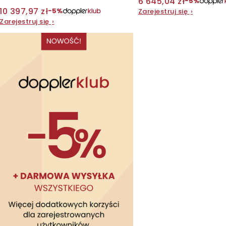
6 645,04 zł
−5%
w
10 397,97 zł
k
−5%
Zarejestruj się
›
Zarejestruj się
›
t
ó
w