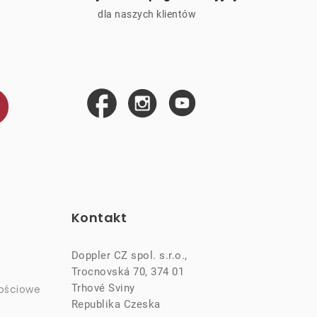
ą
dla naszych klientów
Kontakt
Doppler CZ spol. s.r.o.,
Trocnovská 70, 374 01
Trhové Sviny
ościowe
Republika Czeska