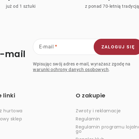
już od 1 sztuki
z ponad 70-letnią tradycj
s
y
E-mail
ZALOGUJ SIĘ
e-mail
Wpisując swój adres e-mail, wyrażasz zgodę na
warunki ochrony danych osobowych
.
linki
O zakupie
ż hurtowa
Zwroty i reklamacje
dowy sklep
Regulamin
Regulamin programu lojaln
go