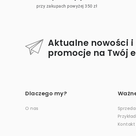
l
przy zakupach powyżej 350 zł
i
t
Aktualne nowości i
promocje na Twój 
S
t
Dlaczego my?
Ważne 
o
p
O nas
Sprzeda
Przykła
k
Kontakt
a