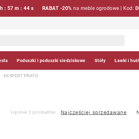
 h : 57 m : 43 s
RABAT -20%
na meble ogrodowe | Kod:
D
esła
Poduszki i poduszki siedziskowe
Stóły
Ławki i huś
EKSPERT PRATO
S
Łącznie 2 produktów
Najczęściej sprzedawane
o
L
r