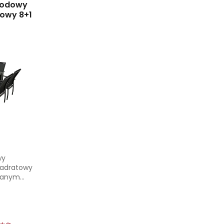
rodowy
owy 8+1
wy
kwadratowy
anym...