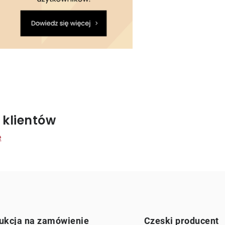
K
o
 klientów
n
e
o
k
ukcja na zamówienie
Czeski producent