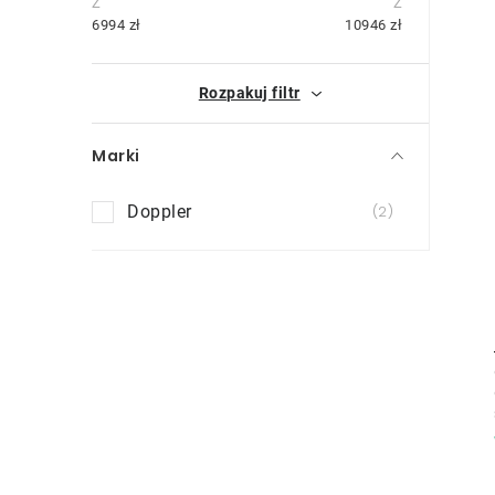
i
e
6994
zł
10946
zł
k
Rozpakuj filtr
b
o
Marki
c
Doppler
2
z
n
y