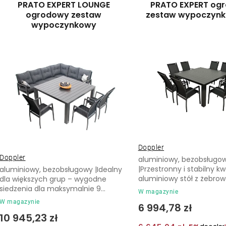
PRATO EXPERT LOUNGE
PRATO EXPERT og
t
ogrodowy zestaw
zestaw wypoczynk
s
wypoczynkowy
o
t
w
a
a
p
n
r
i
o
e
d
p
Doppler
u
Doppler
aluminiowy, bezobsługo
r
|Przestronny i stabilny 
aluminiowy, bezobsługowy |Idealny
k
aluminiowy stół z żebrow
dla większych grup – wygodne
o
siedzenia dla maksymalnie 9...
t
W magazynie
d
W magazynie
6 994,78 zł
ó
10 945,23 zł
u