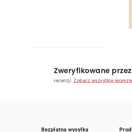
Zweryfikowane przez
t
recenzji.
Zobacz wszystkie recenzj
r
l
i
Bezpłatna wysyłka
Prod