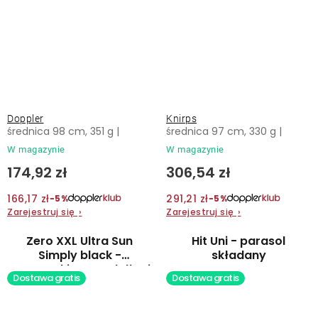
Doppler
Knirps
średnica 98 cm, 351 g |
średnica 97 cm, 330 g |
W magazynie
W magazynie
174,92 zł
306,54 zł
166,17 zł
291,21 zł
−5%
−5%
Zarejestruj się
›
Zarejestruj się
›
Zero XXL Ultra Sun
Hit Uni - parasol
Simply black -
składany
partnerski parasol długi
Dostawa gratis
Dostawa gratis