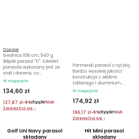
Doppler
średnica 108 cm, 540 g
|Męski parasol "h". Szkielet
Partnerski parasol z rączką.
parasola wykonany jest ze
Bardzo wysokiej jakości
stali i drewna, co...
konstrukcja z włókna
W magazynie
szklanego i aluminium....
134,60 zł
W magazynie
174,92 zł
127,87 zł
−5%
Zarejestruj się
›
166,17 zł
−5%
Zarejestruj się
›
Golf Uni Navy parasol
Hit Mini parasol
składany
składany