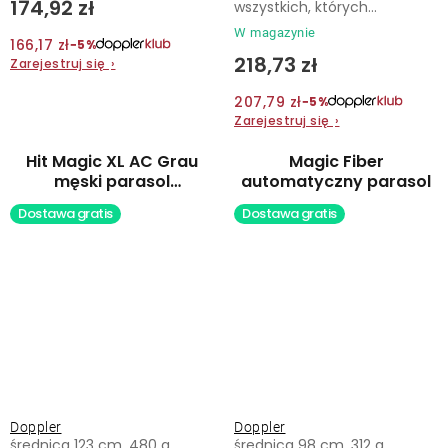
174,92 zł
wszystkich, których...
W magazynie
166,17 zł
−5%
218,73 zł
Zarejestruj się
›
207,79 zł
−5%
Zarejestruj się
›
Hit Magic XL AC Grau
Magic Fiber
męski parasol
automatyczny parasol
automatyczny
Dostawa gratis
Dostawa gratis
Doppler
Doppler
średnica 123 cm, 480 g
średnica 98 cm, 312 g