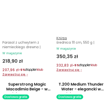
Knirps
Parasol z uchwytem z
średnica 111 cm, 550 g |
niemieckiego drewna |
W magazynie
W magazynie
350,35 zł
218,90 zł
332,83 zł
−5%
207,96 zł
Zarejestruj się
›
−5%
Zarejestruj się
›
Superstrong Magic
T.200 Medium Thunder
Macadimia Beige - w
Water - elegancki w
pełni automatyczny
pełni automatyczny
Dostawa gratis
Dostawa gratis
męski/damski parasol
parasol