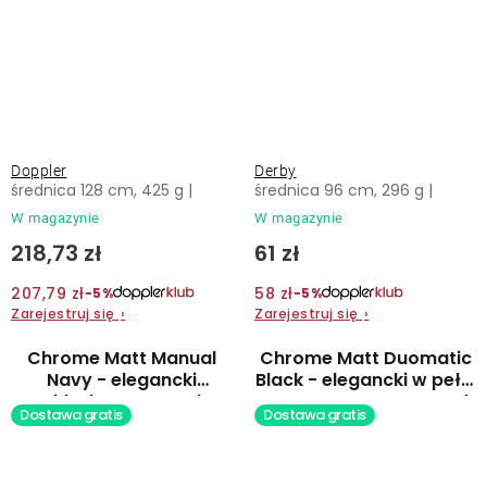
Doppler
Derby
średnica 128 cm, 425 g |
średnica 96 cm, 296 g |
W magazynie
W magazynie
218,73 zł
61 zł
207,79 zł
58 zł
−5%
−5%
Zarejestruj się
›
Zarejestruj się
›
Chrome Matt Manual
Chrome Matt Duomatic
Navy - elegancki
Black - elegancki w pełni
składany parasol
automatyczny parasol
Dostawa gratis
Dostawa gratis