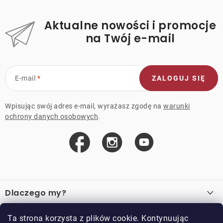
Aktualne nowości i promocje
na Twój e-mail
E-mail
ZALOGUJ SIĘ
Wpisując swój adres e-mail, wyrażasz zgodę na
warunki
ochrony danych osobowych
.
S
t
Dlaczego my?
o
p
O nas
Ważne linki
Ta strona korzysta z plików cookie. Kontynuując