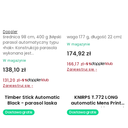
Doppler
średnica 98 cm, 400 g |Męski
waga 177 g, długość 22 cm|
parasol automatyczny typu
W magazynie
«hak». Konstrukcja parasola
174,92 zł
wykonana jest...
W magazynie
166,17 zł
−5%
138,10 zł
Zarejestruj się
›
131,20 zł
−5%
Zarejestruj się
›
Timber Stick Automatic
KNIRPS T.772 LONG
Black - parasol laska
automatic Mens Print
Pattern - męski parasol
Dostawa gratis
Dostawa gratis
długi automatyczny