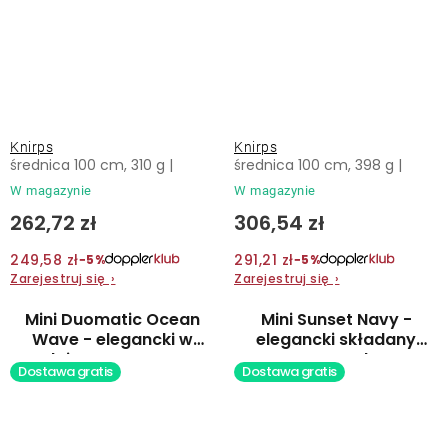
Knirps
Knirps
średnica 100 cm, 310 g |
średnica 100 cm, 398 g |
W magazynie
W magazynie
262,72 zł
306,54 zł
249,58 zł
291,21 zł
−5%
−5%
Zarejestruj się
›
Zarejestruj się
›
Mini Duomatic Ocean
Mini Sunset Navy -
Wave - elegancki w
elegancki składany
pełni automatyczny
parasol
Dostawa gratis
Dostawa gratis
parasol