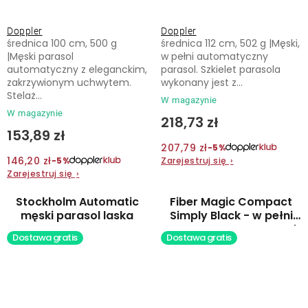
Doppler
Doppler
średnica 100 cm, 500 g
średnica 112 cm, 502 g |Męski,
|Męski parasol
w pełni automatyczny
automatyczny z eleganckim,
parasol. Szkielet parasola
zakrzywionym uchwytem.
wykonany jest z...
Stelaż...
W magazynie
W magazynie
218,73 zł
153,89 zł
207,79 zł
−5%
146,20 zł
Zarejestruj się
›
−5%
Zarejestruj się
›
Stockholm Automatic
Fiber Magic Compact
męski parasol laska
Simply Black - w pełni
automatyczny parasol
Dostawa gratis
Dostawa gratis