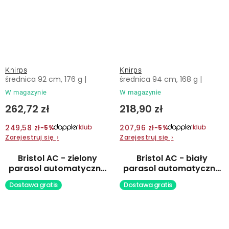
Knirps
Knirps
średnica 92 cm, 176 g |
średnica 94 cm, 168 g |
W magazynie
W magazynie
262,72 zł
218,90 zł
249,58 zł
207,96 zł
−5%
−5%
Zarejestruj się
›
Zarejestruj się
›
Bristol AC - zielony
Bristol AC - biały
parasol automatyczny
parasol automatyczny
typu prostego
typu prostego
Dostawa gratis
Dostawa gratis