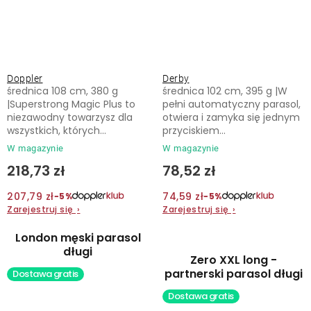
Doppler
Derby
średnica 108 cm, 380 g
średnica 102 cm, 395 g |W
|Superstrong Magic Plus to
pełni automatyczny parasol,
niezawodny towarzysz dla
otwiera i zamyka się jednym
wszystkich, których...
przyciskiem...
W magazynie
W magazynie
218,73 zł
78,52 zł
207,79 zł
74,59 zł
−5%
−5%
Zarejestruj się
›
Zarejestruj się
›
London męski parasol
długi
Zero XXL long -
partnerski parasol długi
Dostawa gratis
Dostawa gratis