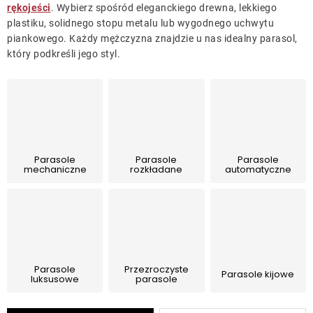
Leżaki
rękojeści
. Wybierz spośród eleganckiego drewna, lekkiego
plastiku, solidnego stopu metalu lub wygodnego uchwytu
piankowego. Każdy mężczyzna znajdzie u nas idealny parasol,
Akcesoria
który podkreśli jego styl.
Parasole
Produkty gastronomiczne
Parasole
Parasole
Parasole
mechaniczne
rozkładane
automatyczne
Kolekcja
Markowane marki
Korzyści klubu
Parasole
Przezroczyste
Parasole kijowe
luksusowe
parasole
O nas