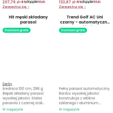
207,79 zł
132,87 zł
−5%
−5%
Zarejestruj się
›
Zarejestruj się
›
Hit męski składany
Trend Golf AC Uni
parasol
czarny - automatyczny
parasol laskowy
Dostawa gratis
Dostawa gratis
Derby
średnica 100 cm, 296 g
Pełny parasol automatyczny.
|Męski składany parasol
Bardzo wysokiej jakości
wysokiej jakości. Stelaż
konstrukcja z włókna
parasola z czarnej stali...
szklanego i aluminium....
W magazynie
W magazynie