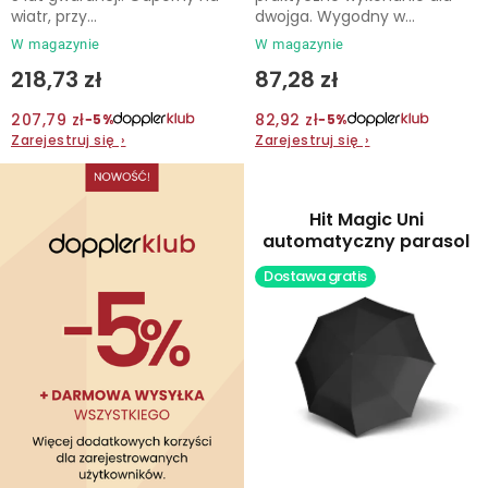
t
wiatr, przy...
dwojga. Wygodny w...
ó
W magazynie
W magazynie
w
218,73 zł
87,28 zł
207,79 zł
82,92 zł
−5%
−5%
Zarejestruj się
›
Zarejestruj się
›
Hit Magic Uni
automatyczny parasol
Dostawa gratis