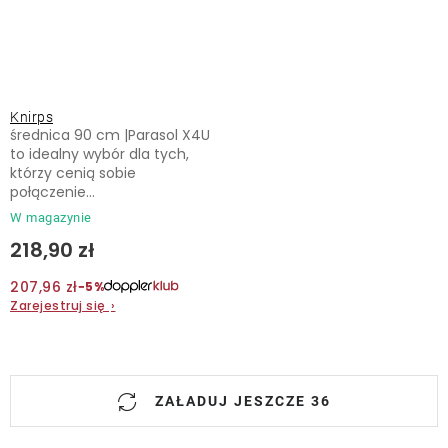
Knirps
średnica 90 cm |Parasol X4U
to idealny wybór dla tych,
którzy cenią sobie
połączenie...
W magazynie
218,90 zł
207,96 zł
−5%
Zarejestruj się
›
K
ZAŁADUJ JESZCZE 36
o
n