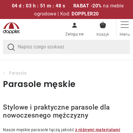
04 d : 03 h : 51 m : 47 s
RABAT -20%
na meble
ogrodowe | Kod:
DOPPLER20
KOSZYK
Przejść
Zestawy sof
do
treści
Parasole ogrodowe
Fotele i krzesła
Parasole
Parasole męskie
Poduszki i poduszki siedziskowe
Stóły
Stylowe i praktyczne parasole dla
nowoczesnego mężczyzny
Ławki i huśtawki
Nasze męskie parasole łączą jakość
z różnymi materiałami