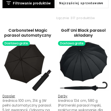
L
S
Filtrowanie produktów
Najczęściej sprzedawane
i
o
Kontakt
s
r
Łącznie 317 produktów
t
t
a
o
Carbonsteel Magic
Golf Uni Black parasol
p
w
parasol automatyczny
składany
r
a
Dostawa gratis
Dostawa gratis
o
n
d
i
u
e
k
p
t
r
ó
o
w
d
Doppler
Derby
u
średnica 100 cm, 314 g |W
średnica 134 cm, 580 g
k
pełni automatyczny parasol.
|Partnerski parasol męski,
5 lat gwarancji. Odporny na
praktyczne wykonanie dla