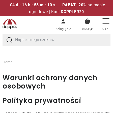
04 d : 16 h : 58 m : 09 s
RABAT -20%
na meble
ogrodowe | Kod:
DOPPLER20
KOSZYK
Przejść
Zestawy sof
do
treści
Parasole ogrodowe
Fotele i krzesła
Home
Poduszki i poduszki siedziskowe
Warunki ochrony danych
osobowych
Stóły
Polityka prywatności
Ławki i huśtawki