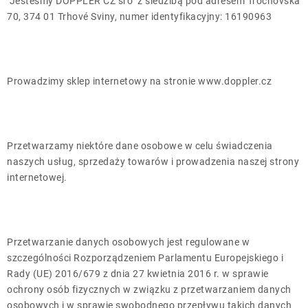
Jesteśmy DOPPLER CZ sro
z siedzibą pod adresem Trocnovská
Leżaki
70, 374 01 Trhové Sviny,
numer identyfikacyjny: 16190963
Akcesoria
Prowadzimy sklep internetowy na stronie www.doppler.cz
Parasole
Produkty gastronomiczne
Przetwarzamy niektóre dane osobowe w celu świadczenia
naszych usług, sprzedaży towarów i prowadzenia naszej strony
Kolekcja
internetowej.
Markowane marki
Przetwarzanie danych osobowych jest regulowane w
Korzyści klubu
szczególności Rozporządzeniem Parlamentu Europejskiego i
Rady (UE) 2016/679 z dnia 27 kwietnia 2016 r. w sprawie
ochrony osób fizycznych w związku z przetwarzaniem danych
O nas
osobowych i w sprawie swobodnego przepływu takich danych