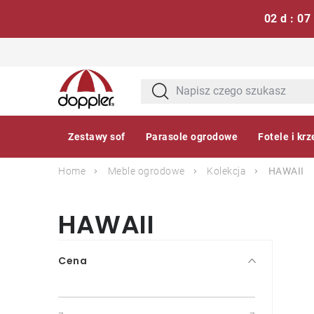
02 d : 07
Przejść
do
treści
Zestawy sof
Parasole ogrodowe
Fotele i krz
Home
Meble ogrodowe
Kolekcja
HAWAII
HAWAII
P
Cena
a
s