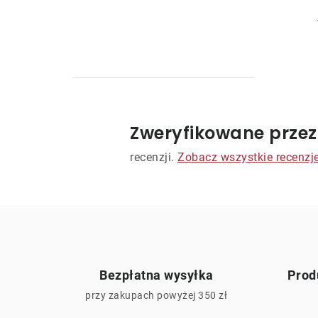
Zweryfikowane przez
t
recenzji.
Zobacz wszystkie recenzj
r
l
i
Bezpłatna wysyłka
Prod
l
przy zakupach powyżej 350 zł