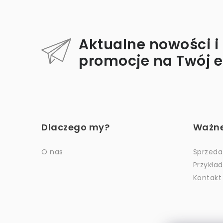
i
t
Aktualne nowości i
promocje na Twój 
S
t
Dlaczego my?
Ważne 
o
p
O nas
Sprzeda
Przykła
k
Kontakt
a