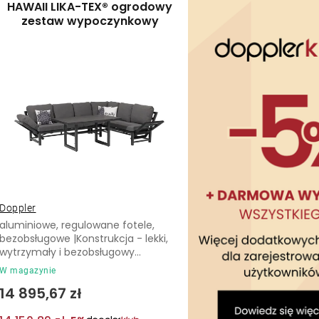
HAWAII LIKA-TEX® ogrodowy
t
zestaw wypoczynkowy
s
o
t
w
a
a
p
n
r
i
o
e
d
p
Doppler
u
aluminiowe, regulowane fotele,
r
bezobsługowe |Konstrukcja - lekki,
k
wytrzymały i bezobsługowy...
o
t
W magazynie
d
14 895,67 zł
ó
u