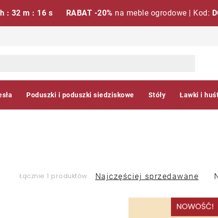
 h : 32 m : 16 s
RABAT -20%
na meble ogrodowe | Kod:
D
esła
Poduszki i poduszki siedziskowe
Stóły
Ławki i huś
S
Łącznie 1 produktów
Najczęściej sprzedawane
o
L
r