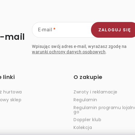
s
y
E-mail
ZALOGUJ SIĘ
e-mail
Wpisując swój adres e-mail, wyrażasz zgodę na
warunki ochrony danych osobowych
.
linki
O zakupie
ż hurtowa
Zwroty i reklamacje
dowy sklep
Regulamin
Regulamin programu lojaln
go
Doppler klub
Kolekcja