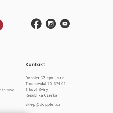
Kontakt
Doppler CZ spol. s.r.o.,
Trocnovská 70, 374 01
Trhové Sviny
ościowe
Republika Czeska
sklep@doppler.cz