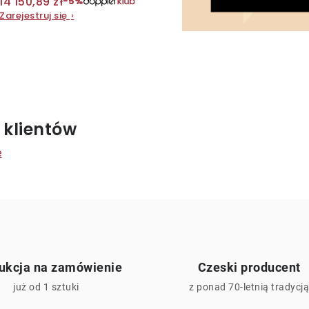
14 150,89 zł
−5%
w
k
Zarejestruj się
›
t
ó
K
w
o
 klientów
n
e
o
k
ukcja na zamówienie
Czeski producent
już od 1 sztuki
z ponad 70-letnią tradycj