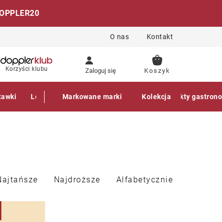
OPPLER20
O nas
Kontakt
KOSZYK
Korzyści klubu
Zaloguj się
tawki
Leżaki
Markowane marki
Akcesoria
Parasole
Kolekcja
Produkty gastron
Najtańsze
Najdroższe
Alfabetycznie