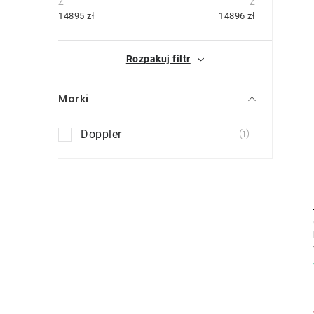
i
e
14895
zł
14896
zł
k
Rozpakuj filtr
b
o
Marki
c
Doppler
1
z
n
y