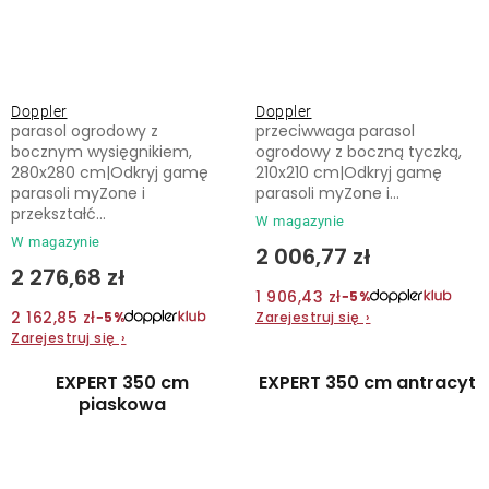
Doppler
Doppler
parasol ogrodowy z
przeciwwaga parasol
bocznym wysięgnikiem,
ogrodowy z boczną tyczką,
280x280 cm|Odkryj gamę
210x210 cm|Odkryj gamę
parasoli myZone i
parasoli myZone i...
przekształć...
W magazynie
W magazynie
2 006,77 zł
2 276,68 zł
1 906,43 zł
−5%
2 162,85 zł
Zarejestruj się
›
−5%
Zarejestruj się
›
EXPERT 350 cm
EXPERT 350 cm antracyt
piaskowa