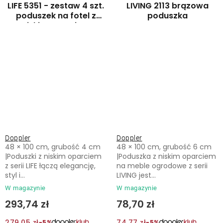
LIFE 5351 - zestaw 4 szt.
LIVING 2113 brązowa
poduszek na fotel z
poduszka
niskim oparciem
Doppler
Doppler
48 × 100 cm, grubość 4 cm
48 × 100 cm, grubość 6 cm
|Poduszki z niskim oparciem
|Poduszka z niskim oparciem
z serii LIFE łączą elegancję,
na meble ogrodowe z serii
styl i...
LIVING jest...
W magazynie
W magazynie
293,74 zł
78,70 zł
279,05 zł
74,77 zł
−5%
−5%