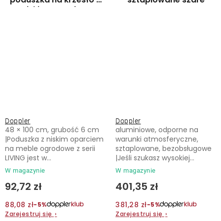
niskim oparciem
Doppler
Doppler
48 × 100 cm, grubość 6 cm
aluminiowe, odporne na
|Poduszka z niskim oparciem
warunki atmosferyczne,
na meble ogrodowe z serii
sztaplowane, bezobsługowe
LIVING jest w...
|Jeśli szukasz wysokiej...
W magazynie
W magazynie
92,72 zł
401,35 zł
88,08 zł
381,28 zł
−5%
−5%
Zarejestruj się
›
Zarejestruj się
›