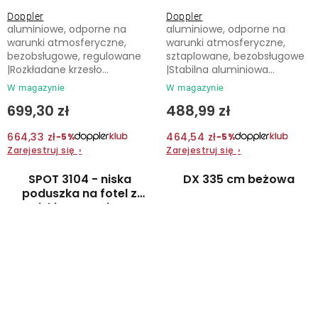
Doppler
Doppler
aluminiowe, odporne na
aluminiowe, odporne na
warunki atmosferyczne,
warunki atmosferyczne,
bezobsługowe, regulowane
sztaplowane, bezobsługowe
|Rozkładane krzesło...
|Stabilna aluminiowa...
W magazynie
W magazynie
699,30 zł
488,99 zł
664,33 zł
464,54 zł
−5%
−5%
Zarejestruj się
›
Zarejestruj się
›
SPOT 3104 - niska
DX 335 cm beżowa
poduszka na fotel z
niskim oparciem