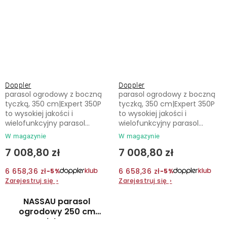
Doppler
Doppler
parasol ogrodowy z boczną
parasol ogrodowy z boczną
tyczką, 350 cm|Expert 350P
tyczką, 350 cm|Expert 350P
to wysokiej jakości i
to wysokiej jakości i
wielofunkcyjny parasol...
wielofunkcyjny parasol...
W magazynie
W magazynie
7 008,80 zł
7 008,80 zł
6 658,36 zł
6 658,36 zł
−5%
−5%
Zarejestruj się
›
Zarejestruj się
›
NASSAU parasol
ogrodowy 250 cm
zielony