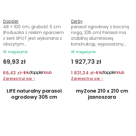
Doppler
Derby
48 × 100 cm, grubość 5 cm
parasol ogrodowy z boczną
|Poduszka z niskim oparciem
nogą, 335 cm| Parasol ma
z serii SPOT jest wykonana z
stabilną aluminiową
obszytym...
konstrukcję, wyposażony...
W magazynie
W magazynie
69,93 zł
1 927,73 zł
66,43 zł
1 831,34 zł
−5%
−5%
Zarejestruj się
›
Zarejestruj się
›
LIFE naturalny parasol
myZone 210 x 210 cm
ogrodowy 305 cm
jasnoszara