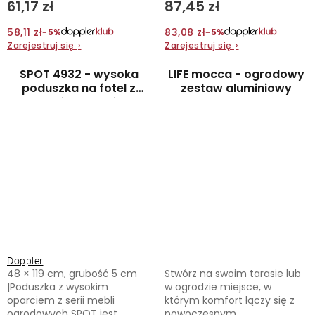
61,17 zł
87,45 zł
58,11 zł
83,08 zł
−5%
−5%
Zarejestruj się
›
Zarejestruj się
›
SPOT 4932 - wysoka
LIFE mocca - ogrodowy
poduszka na fotel z
zestaw aluminiowy
wysokim oparciem
Doppler
48 × 119 cm, grubość 5 cm
Stwórz na swoim tarasie lub
|Poduszka z wysokim
w ogrodzie miejsce, w
oparciem z serii mebli
którym komfort łączy się z
ogrodowych SPOT jest...
nowoczesnym...