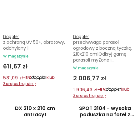
Doppler
Doppler
z ochroną UV 50+, obrotowy,
przeciwwaga parasol
odchylany |
ogrodowy z boczną tyczką,
210x210 cm|Odkryj gamę
W magazynie
parasoli myZone i...
611,67 zł
W magazynie
2 006,77 zł
581,09 zł
−5%
Zarejestruj się
›
1 906,43 zł
−5%
Zarejestruj się
›
DX 210 x 210 cm
SPOT 3104 - wysoka
antracyt
poduszka na fotel z
wysokim oparciem