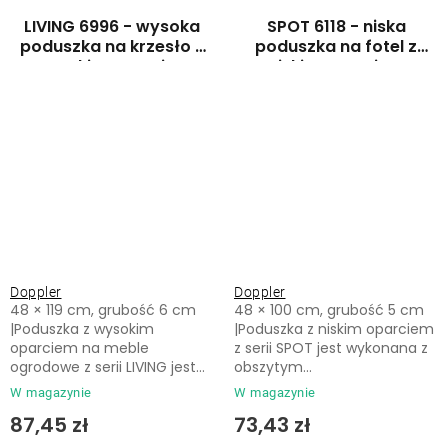
LIVING 6996 - wysoka
SPOT 6118 - niska
poduszka na krzesło z
poduszka na fotel z
wysokim oparciem
niskim oparciem
Doppler
Doppler
48 × 119 cm, grubość 6 cm
48 × 100 cm, grubość 5 cm
|Poduszka z wysokim
|Poduszka z niskim oparciem
oparciem na meble
z serii SPOT jest wykonana z
ogrodowe z serii LIVING jest...
obszytym...
W magazynie
W magazynie
87,45 zł
73,43 zł