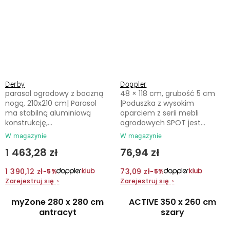
Derby
Doppler
parasol ogrodowy z boczną
48 × 118 cm, grubość 5 cm
nogą, 210x210 cm| Parasol
|Poduszka z wysokim
ma stabilną aluminiową
oparciem z serii mebli
konstrukcję,...
ogrodowych SPOT jest...
W magazynie
W magazynie
1 463,28 zł
76,94 zł
1 390,12 zł
73,09 zł
−5%
−5%
Zarejestruj się
›
Zarejestruj się
›
myZone 280 x 280 cm
ACTIVE 350 x 260 cm
antracyt
szary