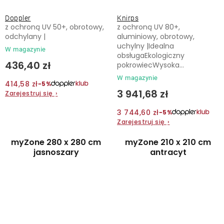
Doppler
Knirps
z ochroną UV 50+, obrotowy,
z ochroną UV 80+,
odchylany |
aluminiowy, obrotowy,
uchylny |Idealna
W magazynie
obsługaEkologiczny
436,40 zł
pokrowiecWysoka...
W magazynie
414,58 zł
−5%
3 941,68 zł
Zarejestruj się
›
3 744,60 zł
−5%
Zarejestruj się
›
myZone 280 x 280 cm
myZone 210 x 210 cm
jasnoszary
antracyt