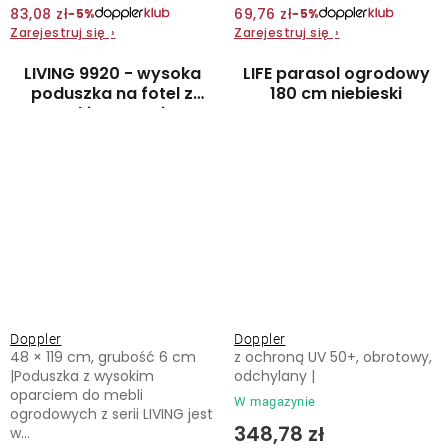
83,08 zł
69,76 zł
−5%
−5%
Zarejestruj się
›
Zarejestruj się
›
LIVING 9920 - wysoka
LIFE parasol ogrodowy
poduszka na fotel z
180 cm niebieski
wysokim oparciem
Doppler
Doppler
48 × 119 cm, grubość 6 cm
z ochroną UV 50+, obrotowy,
|Poduszka z wysokim
odchylany |
oparciem do mebli
W magazynie
ogrodowych z serii LIVING jest
348,78 zł
w...