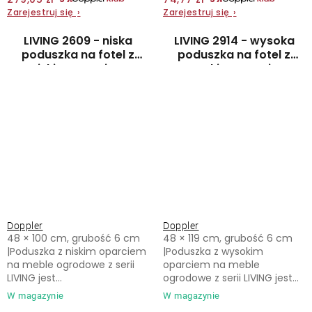
Zarejestruj się
›
Zarejestruj się
›
LIVING 2609 - niska
LIVING 2914 - wysoka
poduszka na fotel z
poduszka na fotel z
niskim oparciem
wysokim oparciem
Doppler
Doppler
48 × 100 cm, grubość 6 cm
48 × 119 cm, grubość 6 cm
|Poduszka z niskim oparciem
|Poduszka z wysokim
na meble ogrodowe z serii
oparciem na meble
LIVING jest...
ogrodowe z serii LIVING jest...
W magazynie
W magazynie