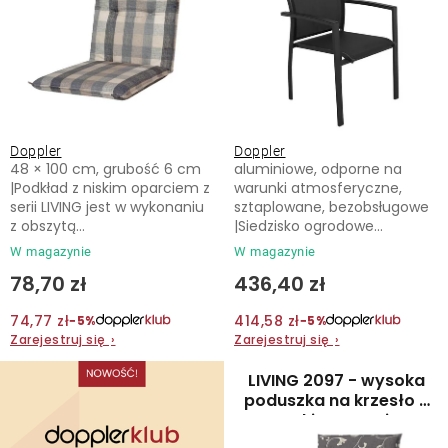
u
e
Kontakt
k
p
t
r
ó
o
w
d
Doppler
Doppler
u
48 × 100 cm, grubość 6 cm
aluminiowe, odporne na
k
|Podkład z niskim oparciem z
warunki atmosferyczne,
serii LIVING jest w wykonaniu
sztaplowane, bezobsługowe
t
z obszytą...
|Siedzisko ogrodowe...
ó
W magazynie
W magazynie
w
78,70 zł
436,40 zł
74,77 zł
414,58 zł
−5%
−5%
Zarejestruj się
›
Zarejestruj się
›
LIVING 2097 - wysoka
poduszka na krzesło z
wysokim oparciem