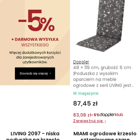
Doppler
48 × 119 cm, grubość 6 cm
|Poduszka z wysokim
oparciem na meble
ogrodowe z serii LIVING jest...
W magazynie
87,45 zł
83,08 zł
−5%
Zarejestruj się
›
LIVING 2097 - niska
MIAMI ogrodowe krzesło
poduszka na krzesło z
sztaplowane szare