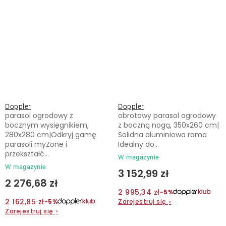
Doppler
Doppler
parasol ogrodowy z
obrotowy parasol ogrodowy
bocznym wysięgnikiem,
z boczną nogą, 350x260 cm|
280x280 cm|Odkryj gamę
Solidna aluminiowa rama
parasoli myZone i
Idealny do...
przekształć...
W magazynie
W magazynie
3 152,99 zł
2 276,68 zł
2 995,34 zł
−5%
2 162,85 zł
Zarejestruj się
›
−5%
Zarejestruj się
›