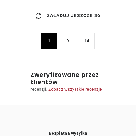
K
ZAŁADUJ JESZCZE 36
o
n
t
P
r
1
14
a
o
g
l
i
n
k
a
i
Zweryfikowane przez
c
l
klientów
j
i
recenzji.
Zobacz wszystkie recenzje
a
s
t
y
Bezpłatna wysyłka