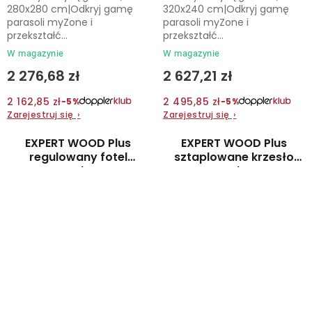
280x280 cm|Odkryj gamę
320x240 cm|Odkryj gamę
parasoli myZone i
parasoli myZone i
przekształć...
przekształć...
W magazynie
W magazynie
2 276,68 zł
2 627,21 zł
2 162,85 zł
2 495,85 zł
−5%
−5%
Zarejestruj się
›
Zarejestruj się
›
EXPERT WOOD Plus
EXPERT WOOD Plus
regulowany fotel
sztaplowane krzesło
ogrodowy
ogrodowe