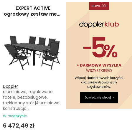
Leżaki
a
o
EXPERT ACTIVE
p
w
ogrodowy zestaw mebli
6+1
Akcesoria
r
a
o
n
d
i
Parasole
u
e
k
p
Produkty gastronomiczne
t
r
ó
o
Kolekcja
w
d
Doppler
u
aluminiowe, regulowane
Markowane marki
k
fotele, bezobsługowe,
rozkładany stół |Aluminiowa
t
konstrukcja...
Korzyści klubu
ó
W magazynie
w
6 472,49 zł
O nas