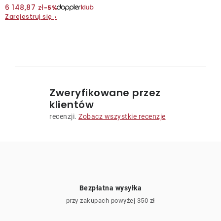
6 148,87 zł
−5%
Zarejestruj się
›
Kontakt
K
o
n
Zweryfikowane przez
t
klientów
r
recenzji.
Zobacz wszystkie recenzje
o
l
k
i
l
i
Bezpłatna wysyłka
s
przy zakupach powyżej 350 zł
t