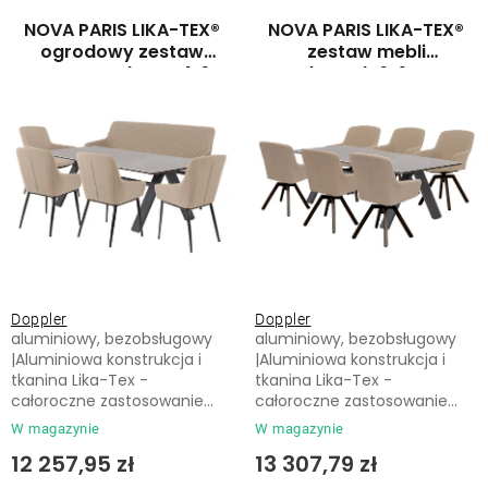
Leżaki
a
o
NOVA PARIS LIKA-TEX®
NOVA PARIS LIKA-TEX®
p
w
ogrodowy zestaw
zestaw mebli
wypoczynkowy 4+1
ogrodowych 6+1 mocca
Akcesoria
r
a
mocca
o
n
d
i
Parasole
u
e
k
p
Produkty gastronomiczne
t
r
ó
o
Kolekcja
w
d
Doppler
Doppler
u
aluminiowy, bezobsługowy
aluminiowy, bezobsługowy
Markowane marki
k
|Aluminiowa konstrukcja i
|Aluminiowa konstrukcja i
tkanina Lika-Tex -
tkanina Lika-Tex -
t
całoroczne zastosowanie...
całoroczne zastosowanie...
Korzyści klubu
ó
W magazynie
W magazynie
w
12 257,95 zł
13 307,79 zł
O nas