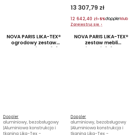
13 307,79 zł
12 642,40 zł
−5%
Zarejestruj się
›
NOVA PARIS LIKA-TEX®
NOVA PARIS LIKA-TEX®
ogrodowy zestaw
zestaw mebli
wypoczynkowy 6+1
ogrodowych 6+1 mocca
antracyt
Doppler
Doppler
aluminiowy, bezobsługowy
aluminiowy, bezobsługowy
|Aluminiowa konstrukcja i
|Aluminiowa konstrukcja i
tkanina Lika-Tex -
tkanina Lika-Tex -