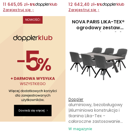
11 645,05 zł
12 642,40 zł
−5%
−5%
Zarejestruj się
›
Zarejestruj się
›
Kontakt
NOVA PARIS LIKA-TEX®
ogrodowy zestaw
wypoczynkowy 6+1
szary
Doppler
aluminiowy, bezobsługowy
|Aluminiowa konstrukcja i
tkanina Lika-Tex -
całoroczne zastosowanie...
W magazynie