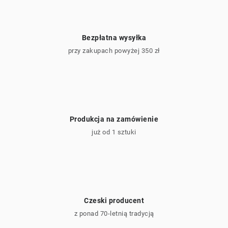
i
l
i
Bezpłatna wysyłka
s
przy zakupach powyżej 350 zł
t
y
Produkcja na zamówienie
już od 1 sztuki
Czeski producent
z ponad 70-letnią tradycją