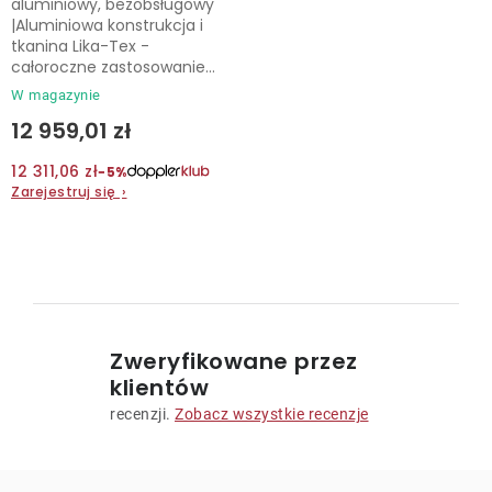
aluminiowy, bezobsługowy
|Aluminiowa konstrukcja i
tkanina Lika-Tex -
całoroczne zastosowanie...
W magazynie
12 959,01 zł
12 311,06 zł
−5%
Zarejestruj się
›
K
o
n
Zweryfikowane przez
t
klientów
r
recenzji.
Zobacz wszystkie recenzje
o
l
k