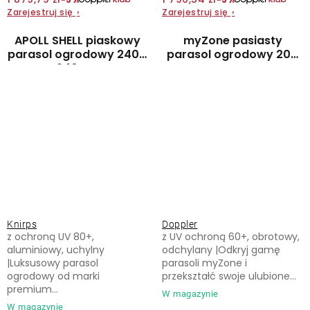
Zarejestruj się
›
Zarejestruj się
›
APOLL SHELL piaskowy
myZone pasiasty
parasol ogrodowy 240 x
parasol ogrodowy 200
240 cm
cm
Knirps
Doppler
z ochroną UV 80+,
z UV ochroną 60+, obrotowy,
aluminiowy, uchylny
odchylany |Odkryj gamę
|Luksusowy parasol
parasoli myZone i
ogrodowy od marki
przekształć swoje ulubione...
premium...
W magazynie
W magazynie