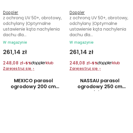
Doppler
Doppler
z ochroną UV 50+, obrotowy,
z ochroną UV 50+, obrotowy,
odchylany |Optymalne
odchylany |Optymalne
ustawienie kąta nachylenia
ustawienie kąta nachylenia
dachu dla...
dachu dla...
W magazynie
W magazynie
261,14 zł
261,14 zł
248,08 zł
248,08 zł
−5%
−5%
Zarejestruj się
›
Zarejestruj się
›
MEXICO parasol
NASSAU parasol
ogrodowy 200 cm
ogrodowy 250 cm
czerwony
zielony