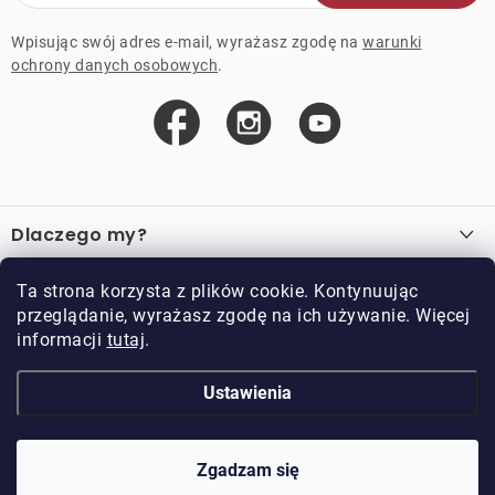
Wpisując swój adres e-mail, wyrażasz zgodę na
warunki
ochrony danych osobowych
.
S
t
Dlaczego my?
o
p
O nas
Ważne linki
Ta strona korzysta z plików cookie. Kontynuując
k
przeglądanie, wyrażasz zgodę na ich używanie. Więcej
Sprzedaż hurtowa
a
informacji
tutaj
.
O zakupie
Przykładowy sklep
Zwroty i reklamacje
Kontakt
Ustawienia
Kontakt
Regulamin
Regulamin programu lojalnościowego
Doppler CZ spol. s.r.o.,
Doppler klub
Trocnovská 70, 374 01
Zgadzam się
Copyright 2026
DOPPLER CZ spol. s r.o.
. Wszystkie prawa zastrzeżone.