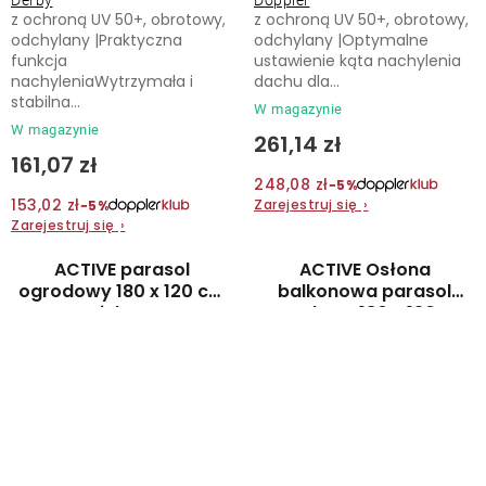
Derby
Doppler
z ochroną UV 50+, obrotowy,
z ochroną UV 50+, obrotowy,
odchylany |Praktyczna
odchylany |Optymalne
funkcja
ustawienie kąta nachylenia
nachyleniaWytrzymała i
dachu dla...
stabilna...
W magazynie
W magazynie
261,14 zł
161,07 zł
248,08 zł
−5%
153,02 zł
Zarejestruj się
›
−5%
Zarejestruj się
›
ACTIVE parasol
ACTIVE Osłona
ogrodowy 180 x 120 cm
balkonowa parasol
zielony
ogrodowy 180 x 130 cm
zielona