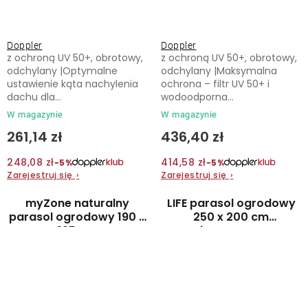
Doppler
Doppler
z ochroną UV 50+, obrotowy,
z ochroną UV 50+, obrotowy,
odchylany |Optymalne
odchylany |Maksymalna
ustawienie kąta nachylenia
ochrona – filtr UV 50+ i
dachu dla...
wodoodporna...
W magazynie
W magazynie
261,14 zł
436,40 zł
248,08 zł
414,58 zł
−5%
−5%
Zarejestruj się
›
Zarejestruj się
›
myZone naturalny
LIFE parasol ogrodowy
parasol ogrodowy 190 x
250 x 200 cm
125 cm
jasnoszary