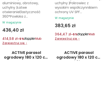
aluminiowy, obrotowy,
uchylny |Pokrowiec z
uchylny |Łatwe
wysokim współczynnikiem
otwieranieElastyczność
ochrony UV SPF...
360°Powłoka z...
W magazynie
W magazynie
383,65 zł
436,40 zł
364,47 zł
−5%
414,58 zł
Zarejestruj się
›
−5%
Zarejestruj się
›
ACTIVE parasol
ACTIVE parasol
ogrodowy 180 x 120 cm
ogrodowy 180 x 120 cm
antracyt
żółty