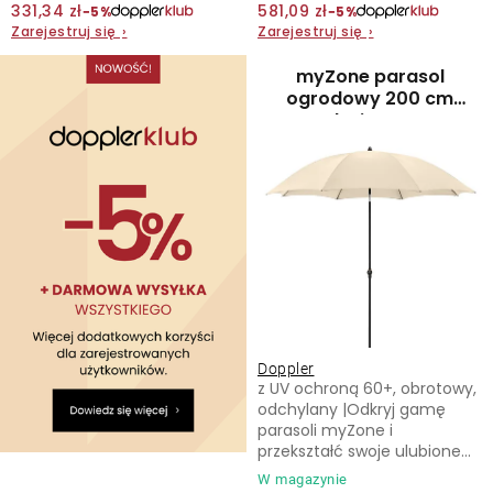
331,34 zł
581,09 zł
−5%
−5%
Zarejestruj się
›
Zarejestruj się
›
Kontakt
myZone parasol
ogrodowy 200 cm
beżowy
Doppler
z UV ochroną 60+, obrotowy,
odchylany |Odkryj gamę
parasoli myZone i
przekształć swoje ulubione...
W magazynie