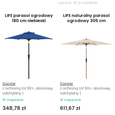
Leżaki
Łącznie 151 produktów
t
t
a
o
LIFE parasol ogrodowy
LIFE naturalny parasol
Akcesoria
p
w
180 cm niebieski
ogrodowy 305 cm
r
a
Parasole
o
n
d
i
u
e
Produkty gastronomiczne
k
p
t
r
Kolekcja
ó
o
w
d
Markowane marki
Doppler
Doppler
u
z ochroną UV 50+, obrotowy,
z ochroną UV 50+, obrotowy,
k
odchylany |
odchylany |
Korzyści klubu
t
W magazynie
W magazynie
ó
348,78 zł
611,67 zł
O nas
w