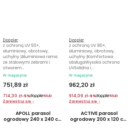
Doppler
Doppler
z ochroną UV 50+,
z ochroną UV 80+,
aluminiowy, obrotowy,
aluminiowy, obrotowy,
uchylny |Aluminiowa rama
uchylny |Komfortowa
ze stalowymi żebrami i
obsługaWysoka ochrona
otworem...
UVSolidna i...
W magazynie
W magazynie
751,89 zł
962,20 zł
714,30 zł
914,09 zł
−5%
−5%
Zarejestruj się
›
Zarejestruj się
›
APOLL parasol
ACTIVE parasol
ogrodowy 240 x 240 cm
ogrodowy 200 x 120 cm
jasnoszary
bordowy