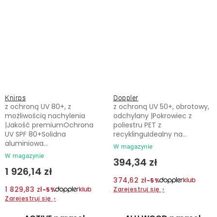
Knirps
Doppler
z ochroną UV 80+, z
z ochroną UV 50+, obrotowy,
możliwością nachylenia
odchylany |Pokrowiec z
|Jakość premiumOchrona
poliestru PET z
UV SPF 80+Solidna
recyklinguIdealny na...
aluminiowa...
W magazynie
W magazynie
394,34 zł
1 926,14 zł
374,62 zł
−5%
1 829,83 zł
Zarejestruj się
›
−5%
Zarejestruj się
›