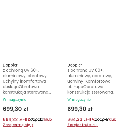
antracyt
zielony
Doppler
Doppler
z ochroną UV 60+,
z ochroną UV 60+,
aluminiowy, obrotowy,
aluminiowy, obrotowy,
uchylny |Komfortowa
uchylny |Komfortowa
obsługaObrotowa
obsługaObrotowa
konstrukcja sterowana...
konstrukcja sterowana...
W magazynie
W magazynie
699,30 zł
699,30 zł
664,33 zł
664,33 zł
−5%
−5%
Zarejestruj się
›
Zarejestruj się
›