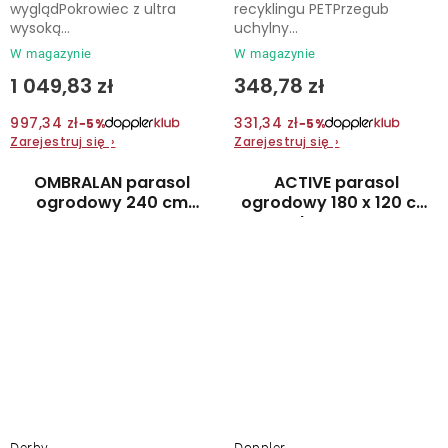
wyglądPokrowiec z ultra
recyklingu PETPrzegub
wysoką...
uchylny...
W magazynie
W magazynie
1 049,83 zł
348,78 zł
997,34 zł
331,34 zł
−5%
−5%
Zarejestruj się
›
Zarejestruj się
›
OMBRALAN parasol
ACTIVE parasol
ogrodowy 240 cm
ogrodowy 180 x 120 cm
czerwony
brązowy