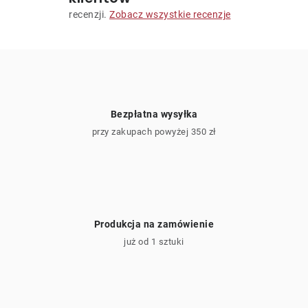
j
i
recenzji.
Zobacz wszystkie recenzje
a
s
t
y
Bezpłatna wysyłka
przy zakupach powyżej 350 zł
Produkcja na zamówienie
już od 1 sztuki