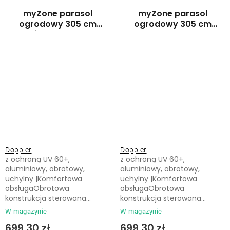
myZone parasol
myZone parasol
ogrodowy 305 cm
ogrodowy 305 cm
jasnoszary
beżowy
Doppler
Doppler
z ochroną UV 60+,
z ochroną UV 60+,
aluminiowy, obrotowy,
aluminiowy, obrotowy,
uchylny |Komfortowa
uchylny |Komfortowa
obsługaObrotowa
obsługaObrotowa
konstrukcja sterowana...
konstrukcja sterowana...
W magazynie
W magazynie
699,30 zł
699,30 zł