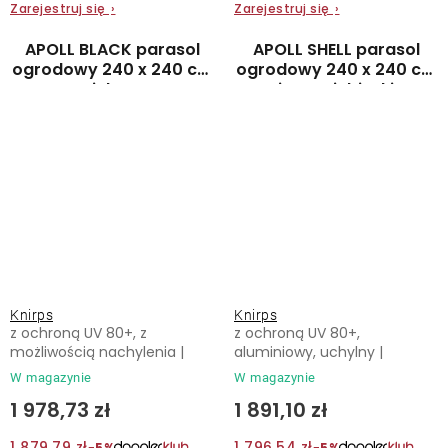
Zarejestruj się
›
Zarejestruj się
›
APOLL BLACK parasol
APOLL SHELL parasol
ogrodowy 240 x 240 cm
ogrodowy 240 x 240 cm
zielony
jasnoniebieski
Knirps
Knirps
z ochroną UV 80+, z
z ochroną UV 80+,
możliwością nachylenia |
aluminiowy, uchylny |
W magazynie
W magazynie
1 978,73 zł
1 891,10 zł
1 879,79 zł
1 796,54 zł
−5%
−5%