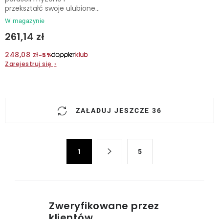
przekształć swoje ulubione...
W magazynie
261,14 zł
248,08 zł
−5%
Zarejestruj się
›
K
ZAŁADUJ JESZCZE 36
o
n
t
P
r
1
5
a
o
g
l
i
n
k
a
i
Zweryfikowane przez
c
l
klientów