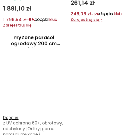
261,14 zł
1 891,10 zł
248,08 zł
−5%
1 796,54 zł
Zarejestruj się
›
−5%
Zarejestruj się
›
myZone parasol
ogrodowy 200 cm
zielony
Doppler
z UV ochroną 60+, obrotowy,
odchylany |Odkryj gamę
parasoli myZone i