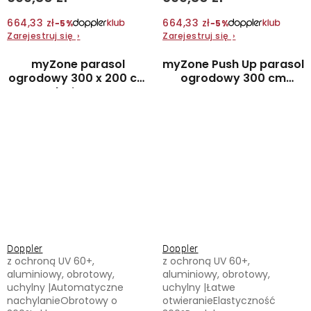
664,33 zł
664,33 zł
−5%
−5%
Zarejestruj się
›
Zarejestruj się
›
myZone parasol
myZone Push Up parasol
ogrodowy 300 x 200 cm
ogrodowy 300 cm
beżowy
antracyt
Doppler
Doppler
z ochroną UV 60+,
z ochroną UV 60+,
aluminiowy, obrotowy,
aluminiowy, obrotowy,
uchylny |Automatyczne
uchylny |Łatwe
nachylanieObrotowy o
otwieranieElastyczność