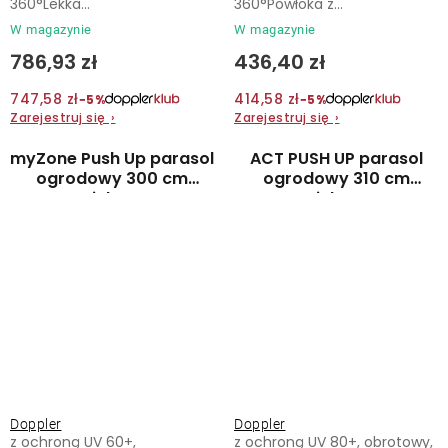
360°Lekka...
360°Powłoka z...
W magazynie
W magazynie
786,93 zł
436,40 zł
747,58 zł
414,58 zł
−5%
−5%
Zarejestruj się
›
Zarejestruj się
›
myZone Push Up parasol
ACT PUSH UP parasol
ogrodowy 300 cm
ogrodowy 310 cm
zielony
zielony
Doppler
Doppler
z ochroną UV 60+,
z ochroną UV 80+, obrotowy,