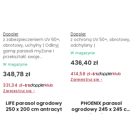
Doppler
Doppler
z zabezpieczeniem UV 60+,
z ochroną UV 50+, obrotowy,
obrotowy, uchylny | Odkryj
odchylany |
gamę parasoli myZone i
W magazynie
przekształć swoje...
436,40 zł
W magazynie
348,78 zł
414,58 zł
−5%
Zarejestruj się
›
331,34 zł
−5%
Zarejestruj się
›
LIFE parasol ogrodowy
PHOENIX parasol
250 x 200 cm antracyt
ogrodowy 245 x 245 cm
bordowy