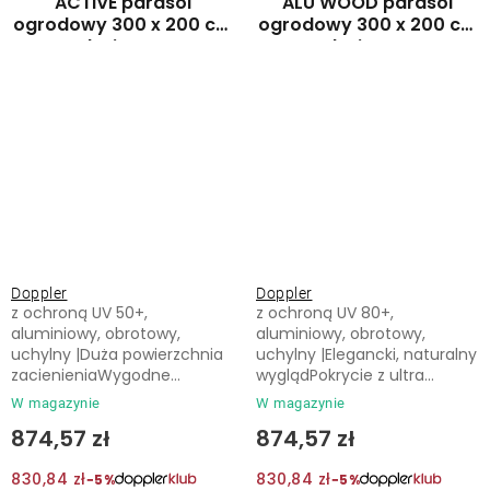
ACTIVE parasol
ALU WOOD parasol
ogrodowy 300 x 200 cm
ogrodowy 300 x 200 cm
beżowy
beżowy
Doppler
Doppler
z ochroną UV 50+,
z ochroną UV 80+,
aluminiowy, obrotowy,
aluminiowy, obrotowy,
uchylny |Duża powierzchnia
uchylny |Elegancki, naturalny
zacienieniaWygodne...
wyglądPokrycie z ultra...
W magazynie
W magazynie
874,57 zł
874,57 zł
830,84 zł
830,84 zł
−5%
−5%