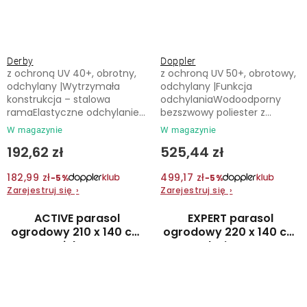
Derby
Doppler
z ochroną UV 40+, obrotny,
z ochroną UV 50+, obrotowy,
odchylany |Wytrzymała
odchylany |Funkcja
konstrukcja – stalowa
odchylaniaWodoodporny
ramaElastyczne odchylanie...
bezszwowy poliester z...
W magazynie
W magazynie
192,62 zł
525,44 zł
182,99 zł
499,17 zł
−5%
−5%
Zarejestruj się
›
Zarejestruj się
›
ACTIVE parasol
EXPERT parasol
ogrodowy 210 x 140 cm
ogrodowy 220 x 140 cm
zielony
beżowy