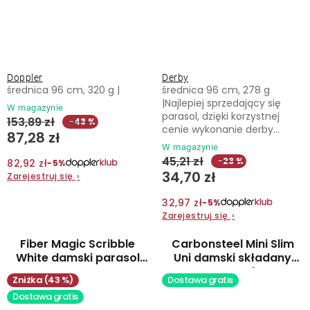
Doppler
Derby
średnica 96 cm, 320 g |
średnica 96 cm, 278 g
|Najlepiej sprzedający się
W magazynie
parasol, dzięki korzystnej
153,89 zł
−43 %
cenie wykonanie derby...
87,28 zł
W magazynie
45,21 zł
−23 %
82,92 zł
−5%
34,70 zł
Zarejestruj się
›
32,97 zł
−5%
Zarejestruj się
›
Fiber Magic Scribble
Carbonsteel Mini Slim
White damski parasol
Uni damski składany
automatyczny
parasol
(43 %)
Dostawa gratis
Dostawa gratis