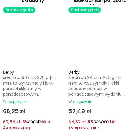
składany
Blue damski parasol
składany
Dostawa gratis
Dostawa gratis
Derby
Derby
średnica 96 cm, 276 g |Hit
średnica 94 cm, 276 g |Hit
mini to wytrzymały i lekki
mini to wytrzymały i lekki
parasol składany w
składany parasol w
ponadczasowym,...
ponadczasowym wydaniu,...
W magazynie
W magazynie
66,25 zł
57,49 zł
62,94 zł
54,62 zł
−5%
−5%
Zarejestruj się
›
Zarejestruj się
›