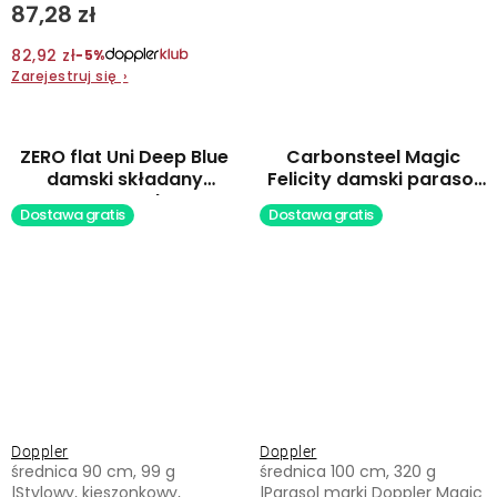
87,28 zł
82,92 zł
−5%
Zarejestruj się
›
ZERO flat Uni Deep Blue
Carbonsteel Magic
damski składany
Felicity damski parasol
parasol
automatyczny
Dostawa gratis
Dostawa gratis
Doppler
Doppler
średnica 90 cm, 99 g
średnica 100 cm, 320 g
|Stylowy, kieszonkowy,
|Parasol marki Doppler Magic