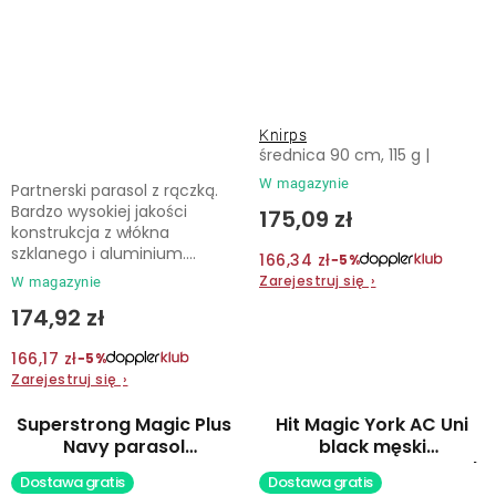
Knirps
średnica 90 cm, 115 g |
W magazynie
Partnerski parasol z rączką.
Bardzo wysokiej jakości
175,09 zł
konstrukcja z włókna
szklanego i aluminium....
166,34 zł
−5%
Zarejestruj się
›
W magazynie
174,92 zł
166,17 zł
−5%
Zarejestruj się
›
Superstrong Magic Plus
Hit Magic York AC Uni
Navy parasol
black męski
automatyczny
automatyczny parasol
Dostawa gratis
Dostawa gratis