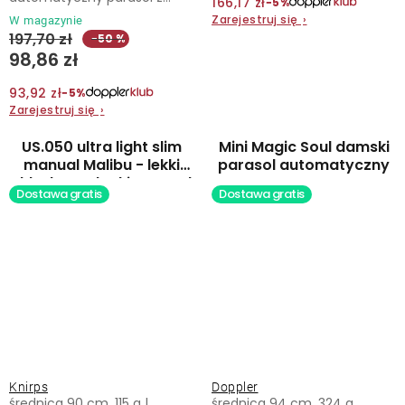
166,17 zł
−5%
Zarejestruj się
›
W magazynie
197,70 zł
−50 %
98,86 zł
93,92 zł
−5%
Zarejestruj się
›
US.050 ultra light slim
Mini Magic Soul damski
manual Malibu - lekki
parasol automatyczny
składany płaski parasol
Dostawa gratis
Dostawa gratis
Knirps
Doppler
średnica 90 cm, 115 g |
średnica 94 cm, 324 g