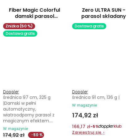
Fiber Magic Colorful
Zero ULTRA SUN -
damski parasol
parasol składany
automatyczny
(50 %)
Dostawa gratis
Dostawa gratis
Doppler
Doppler
średnica 97 cm, 325 g
średnica 91 cm, 136 g |
|Damski w pełni
W magazynie
automatyczny,
174,92 zł
wiatroodporny parasol z
magicznym efektem....
166,17 zł
−5%
W magazynie
Zarejestruj się
›
174,92 zł
−50 %