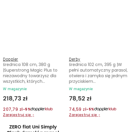
Doppler
Derby
średnica 108 cm, 380 g
średnica 102 cm, 395 g |W
|Superstrong Magic Plus to
pełni automatyczny parasol,
niezawodny towarzysz dla
otwiera i zamyka się jednym
wszystkich, których...
przyciskiem...
W magazynie
W magazynie
218,73 zł
78,52 zł
207,79 zł
74,59 zł
−5%
−5%
Zarejestruj się
›
Zarejestruj się
›
ZERO flat Uni Simply