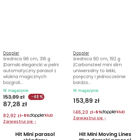
Doppler
Doppler
średnica 98 cm, 316 g
średnica 90 cm, 192 g
|Damski elegancki w pelni
|Carbonsteel mini slim
automatyczny parasol z
uniwersalny to lekki,
wlokna magicznych
poręczny i jednocześnie
bazgroli...
bardzo...
W magazynie
W magazynie
153,89 zł
−43 %
153,89 zł
87,28 zł
146,20 zł
−5%
82,92 zł
−5%
Zarejestruj się
›
Zarejestruj się
›
Hit Mini parasol
Hit Mini Moving Lines