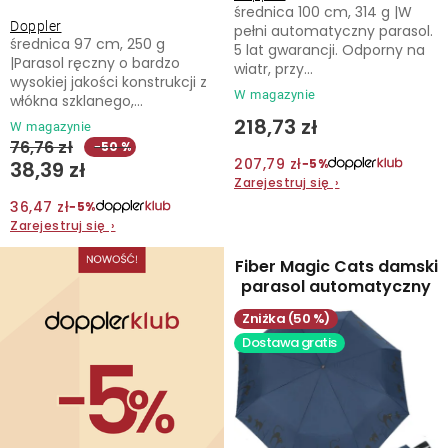
u
średnica 100 cm, 314 g |W
k
Doppler
pełni automatyczny parasol.
Kontakt
średnica 97 cm, 250 g
5 lat gwarancji. Odporny na
t
|Parasol ręczny o bardzo
wiatr, przy...
ó
wysokiej jakości konstrukcji z
W magazynie
włókna szklanego,...
w
218,73 zł
W magazynie
76,76 zł
−50 %
207,79 zł
−5%
38,39 zł
Zarejestruj się
›
36,47 zł
−5%
Zarejestruj się
›
Fiber Magic Cats damski
parasol automatyczny
(50 %)
Dostawa gratis