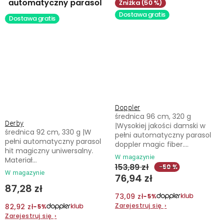
automatyczny parasol
(50 %)
Dostawa gratis
Dostawa gratis
Doppler
średnica 96 cm, 320 g
Derby
|Wysokiej jakości damski w
średnica 92 cm, 330 g |W
pełni automatyczny parasol
pełni automatyczny parasol
doppler magic fiber....
hit magiczny uniwersalny.
W magazynie
Materiał...
153,89 zł
−50 %
W magazynie
76,94 zł
87,28 zł
73,09 zł
−5%
Zarejestruj się
›
82,92 zł
−5%
Zarejestruj się
›