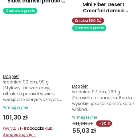
Black damski parasol
Mini Fiber Desert
składany
Colorfull damski
Dostawa gratis
składany parasol
(50 %)
Dostawa gratis
Doppler
średnica 90 cm, 99 g
Doppler
|Stylowy, kieszonkowy,
średnica 97 cm, 260 g
ultralekki parasol w wielu
|Parasolka manualna. Bardzo
wersjach kolorystycznych....
wysokiej jakości konstrukcja z
W magazynie
włókna...
101,30 zł
W magazynie
110,06 zł
−50 %
96,24 zł
−5%
55,03 zł
Zarejestruj się
›