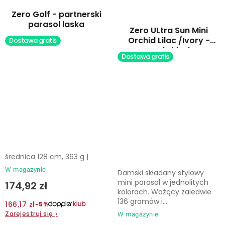
Zero Golf - partnerski
parasol laska
Zero ULtra Sun Mini
Orchid Lilac /Ivory -
Dostawa gratis
parasol składany
Dostawa gratis
średnica 128 cm, 363 g |
W magazynie
Damski składany stylowy
mini parasol w jednolitych
174,92 zł
kolorach. Ważący zaledwie
136 gramów i...
166,17 zł
−5%
Zarejestruj się
›
W magazynie