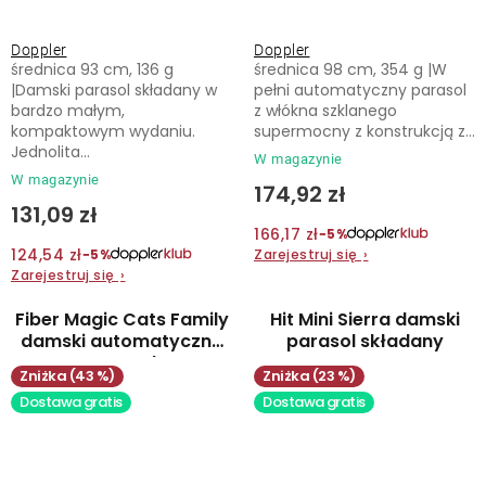
Doppler
Doppler
średnica 93 cm, 136 g
średnica 98 cm, 354 g |W
|Damski parasol składany w
pełni automatyczny parasol
bardzo małym,
z włókna szklanego
kompaktowym wydaniu.
supermocny z konstrukcją z...
Jednolita...
W magazynie
W magazynie
174,92 zł
131,09 zł
166,17 zł
−5%
124,54 zł
Zarejestruj się
›
−5%
Zarejestruj się
›
Fiber Magic Cats Family
Hit Mini Sierra damski
damski automatyczny
parasol składany
parasol
(43 %)
(23 %)
Dostawa gratis
Dostawa gratis