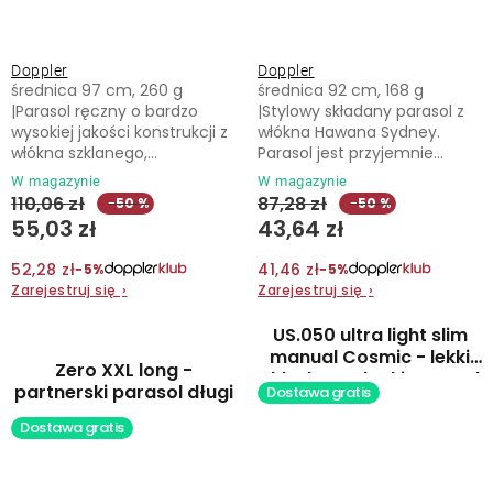
Doppler
Doppler
średnica 97 cm, 260 g
średnica 92 cm, 168 g
|Parasol ręczny o bardzo
|Stylowy składany parasol z
wysokiej jakości konstrukcji z
włókna Hawana Sydney.
włókna szklanego,...
Parasol jest przyjemnie...
W magazynie
W magazynie
110,06 zł
87,28 zł
−50 %
−50 %
55,03 zł
43,64 zł
52,28 zł
41,46 zł
−5%
−5%
Zarejestruj się
›
Zarejestruj się
›
US.050 ultra light slim
manual Cosmic - lekki
Zero XXL long -
składany płaski parasol
partnerski parasol długi
Dostawa gratis
Dostawa gratis