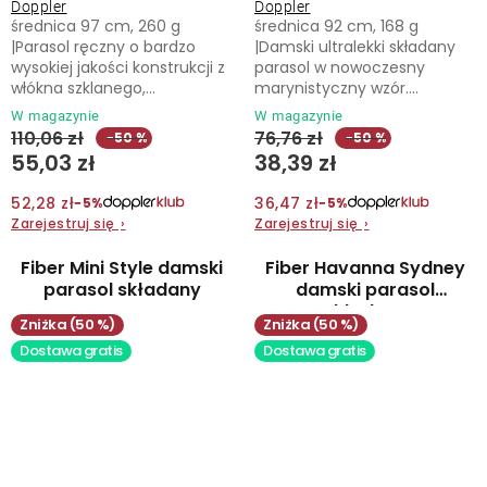
Doppler
Doppler
średnica 97 cm, 260 g
średnica 92 cm, 168 g
|Parasol ręczny o bardzo
|Damski ultralekki składany
wysokiej jakości konstrukcji z
parasol w nowoczesny
włókna szklanego,...
marynistyczny wzór....
W magazynie
W magazynie
110,06 zł
76,76 zł
−50 %
−50 %
55,03 zł
38,39 zł
52,28 zł
36,47 zł
−5%
−5%
Zarejestruj się
›
Zarejestruj się
›
Fiber Mini Style damski
Fiber Havanna Sydney
parasol składany
damski parasol
składany
(50 %)
(50 %)
Dostawa gratis
Dostawa gratis