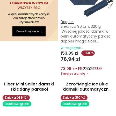
Doppler
średnica 96 cm, 320 g
|Wysokiej jakości damski w
pełni automatyczny parasol
doppler magic fiber....
W magazynie
153,89 zł
−50 %
76,94 zł
73,09 zł
−5%
Zarejestruj się
›
Fiber Mini Sailor damski
Zero*Magic Ice Blue
składany parasol
damski automatyczny
parasol
(49 %)
(50 %)
Dostawa gratis
Dostawa gratis