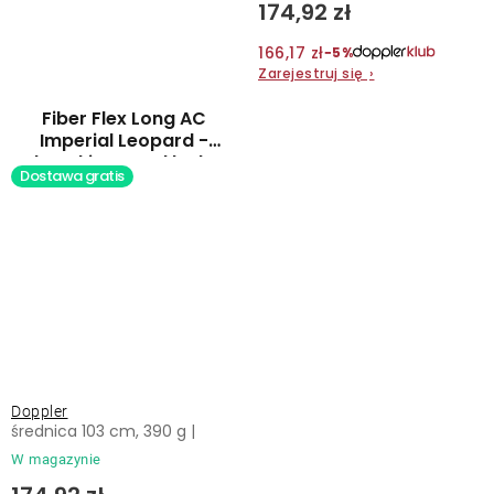
174,92 zł
166,17 zł
−5%
Zarejestruj się
›
Fiber Flex Long AC
Imperial Leopard -
damski parasol laska
Dostawa gratis
automatyczny
Doppler
średnica 103 cm, 390 g |
W magazynie