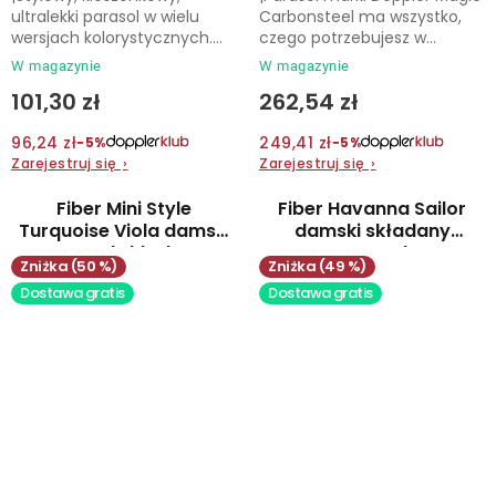
ultralekki parasol w wielu
Carbonsteel ma wszystko,
wersjach kolorystycznych....
czego potrzebujesz w...
W magazynie
W magazynie
101,30 zł
262,54 zł
96,24 zł
249,41 zł
−5%
−5%
Zarejestruj się
›
Zarejestruj się
›
Fiber Mini Style
Fiber Havanna Sailor
Turquoise Viola damski
damski składany
parasol składany
parasol
(50 %)
(49 %)
Dostawa gratis
Dostawa gratis