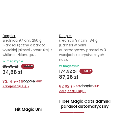
Doppler
Doppler
średnica 97 cm, 250 g
średnica 97 cm, 184 g
|Parasol ręczny o bardzo
|Damski w pełni
wysokiej jakości konstrukcji z
automatyczny parasol w 3
włókna szklanego,...
wersjach kolorystycznych
nasz...
W magazynie
69,75 zł
W magazynie
−50 %
174,92 zł
34,88 zł
−50 %
87,28 zł
33,14 zł
−5%
82,92 zł
Zarejestruj się
›
−5%
Zarejestruj się
›
Fiber Magic Cats damski
parasol automatyczny
Hit Magic Uni