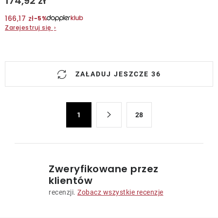
174,92 zł
166,17 zł
−5%
Zarejestruj się
›
K
ZAŁADUJ JESZCZE 36
o
n
t
P
r
1
28
a
o
g
l
i
n
k
a
i
Zweryfikowane przez
c
l
klientów
j
i
recenzji.
Zobacz wszystkie recenzje
a
s