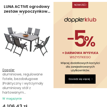
Leżaki
a
o
LUNA ACTIVE ogrodowy
p
w
zestaw wypoczynkowy
6+1 szary
Akcesoria
r
a
o
n
d
i
Parasole
u
e
k
p
Produkty gastronomiczne
t
r
ó
o
Kolekcja
w
d
Doppler
u
aluminiowe, regulowane
Markowane marki
k
fotele, bezobsługowe
|Praktyczny i wytrzymały
t
aluminiowy stół z
Korzyści klubu
ó
hartowanym...
w
W magazynie
O nas
4 106,43 zł