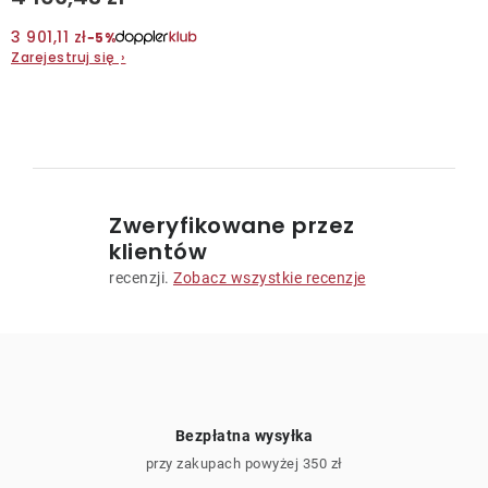
3 901,11 zł
−5%
Kontakt
Zarejestruj się
›
K
o
n
Zweryfikowane przez
t
klientów
r
recenzji.
Zobacz wszystkie recenzje
o
l
k
i
l
i
Bezpłatna wysyłka
s
przy zakupach powyżej 350 zł
t