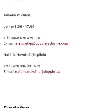
Leżaki
Arkadiusz Kulon
Akcesoria
po - pi 8:00 - 17:00
Parasole
Tel.: 0048 696 499 176
E-mail:
arek.kulon@dopplerschirme.com
Produkty gastronomiczne
Natálie Novotná (English)
Kolekcja
Tel.: +420 386 301 673
E-mail:
natalie.novotna@doppler.cz
Markowane marki
Korzyści klubu
O nas