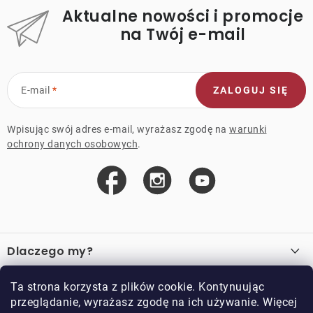
Aktualne nowości i promocje
na Twój e-mail
E-mail
ZALOGUJ SIĘ
Wpisując swój adres e-mail, wyrażasz zgodę na
warunki
ochrony danych osobowych
.
S
t
Dlaczego my?
o
p
O nas
Ważne linki
Ta strona korzysta z plików cookie. Kontynuując
k
przeglądanie, wyrażasz zgodę na ich używanie. Więcej
Sprzedaż hurtowa