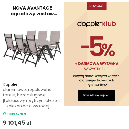
Leżaki
a
o
NOVA AVANTAGE
p
w
ogrodowy zestaw
wypoczynkowy 6+1
Akcesoria
r
a
mocca
o
n
d
i
Parasole
u
e
k
p
Produkty gastronomiczne
t
r
ó
o
Kolekcja
w
d
Doppler
u
aluminiowe, regulowane
Markowane marki
k
fotele, bezobsługowe
|Luksusowy i wytrzymały stół
t
– spiekaniec o wysokiej...
Korzyści klubu
ó
W magazynie
w
9 101,45 zł
O nas