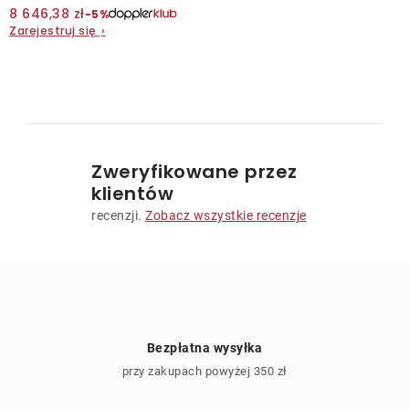
8 646,38 zł
−5%
Zarejestruj się
›
Kontakt
K
o
n
Zweryfikowane przez
t
klientów
r
recenzji.
Zobacz wszystkie recenzje
o
l
k
i
l
i
Bezpłatna wysyłka
s
przy zakupach powyżej 350 zł
t