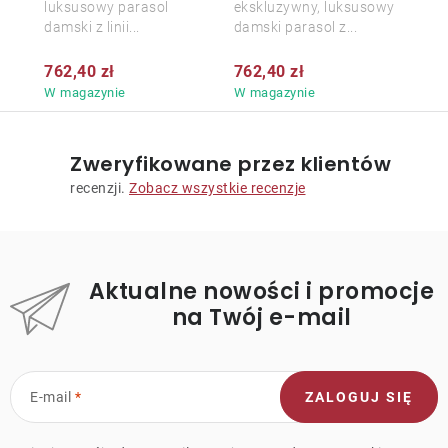
luksusowy parasol
ekskluzywny, luksusowy
damski z linii...
damski parasol z...
762,40 zł
762,40 zł
W magazynie
W magazynie
Zweryfikowane przez klientów
recenzji.
Zobacz wszystkie recenzje
Aktualne nowości i promocje
na Twój e-mail
E-mail
ZALOGUJ SIĘ