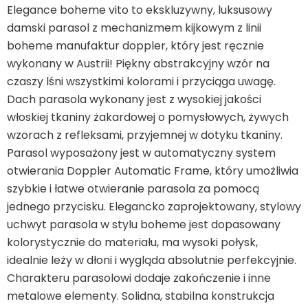
Leżaki
Elegance boheme vito to ekskluzywny, luksusowy
damski parasol z mechanizmem kijkowym z linii
boheme manufaktur doppler, który jest ręcznie
Akcesoria
wykonany w Austrii! Piękny abstrakcyjny wzór na
czaszy lśni wszystkimi kolorami i przyciąga uwagę.
Parasole
Dach parasola wykonany jest z wysokiej jakości
włoskiej tkaniny żakardowej o pomysłowych, żywych
Produkty gastronomiczne
wzorach z refleksami, przyjemnej w dotyku tkaniny.
Parasol wyposażony jest w automatyczny system
otwierania Doppler Automatic Frame, który umożliwia
Kolekcja
szybkie i łatwe otwieranie parasola za pomocą
jednego przycisku. Elegancko zaprojektowany, stylowy
Markowane marki
uchwyt parasola w stylu boheme jest dopasowany
kolorystycznie do materiału, ma wysoki połysk,
Korzyści klubu
idealnie leży w dłoni i wygląda absolutnie perfekcyjnie.
Charakteru parasolowi dodaje zakończenie i inne
metalowe elementy. Solidna, stabilna konstrukcja
O nas