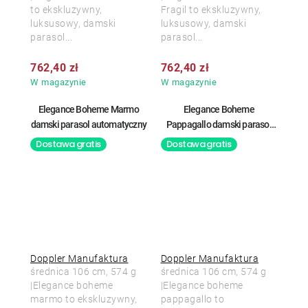
to ekskluzywny,
Fragil to ekskluzywny,
luksusowy, damski
luksusowy, damski
parasol...
parasol...
762,40 zł
762,40 zł
W magazynie
W magazynie
Elegance Boheme Marmo
Elegance Boheme
damski parasol automatyczny
Pappagallo damski parasol
automatyczny
Dostawa gratis
Dostawa gratis
Doppler Manufaktura
Doppler Manufaktura
średnica 106 cm, 574 g
średnica 106 cm, 574 g
|Elegance boheme
|Elegance boheme
marmo to ekskluzywny,
pappagallo to