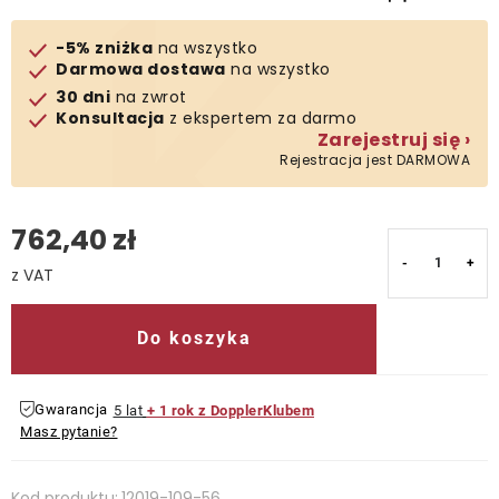
-5% zniżka
na wszystko
Darmowa dostawa
na wszystko
30 dni
na zwrot
Konsultacja
z ekspertem za darmo
Zarejestruj się ›
Rejestracja jest DARMOWA
762,40 zł
Cena jednostkowa:
Do koszyka
Gwarancja
5 lat
+ 1 rok z DopplerKlubem
Masz pytanie?
Kod produktu:
12019-109-56