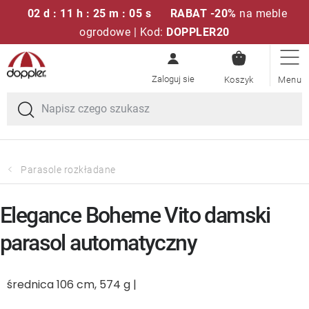
02 d : 11 h : 25 m : 05 s
RABAT -20%
na meble
ogrodowe | Kod:
DOPPLER20
KOSZYK
Przejść
Zestawy sof
do
treści
Parasole ogrodowe
Fotele i krzesła
Parasole rozkładane
Poduszki i poduszki siedziskowe
Elegance Boheme Vito damski
Stóły
parasol automatyczny
Ławki i huśtawki
średnica 106 cm, 574 g |