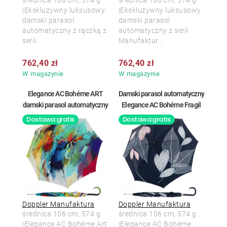
średnica 106 cm, 574 g
średnica 106 cm, 574 g
|Ekskluzywny luksusowy
|Ekskluzywny luksusowy
damski parasol
damski parasol
automatyczny z rączką z
automatyczny z serii
serii...
Manufaktur...
762,40 zł
762,40 zł
W magazynie
W magazynie
Elegance AC Bohéme ART
Damski parasol automatyczny
damski parasol automatyczny
Elegance AC Bohéme Fragil
Dostawa gratis
Dostawa gratis
Doppler Manufaktura
Doppler Manufaktura
średnica 106 cm, 574 g
średnica 106 cm, 574 g
|Elegance AC Bohéme Art
|Elegance AC Bohéme