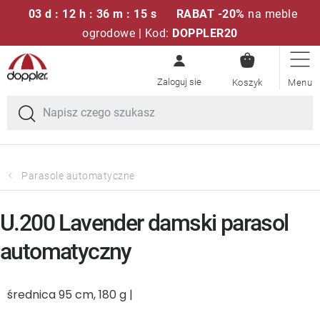
03 d : 12 h : 36 m : 15 s
RABAT -20%
na meble
ogrodowe | Kod:
DOPPLER20
KOSZYK
Przejść
Zestawy sof
do
treści
Parasole ogrodowe
Fotele i krzesła
Parasole automatyczne
Poduszki i poduszki siedziskowe
U.200 Lavender damski parasol
Stóły
automatyczny
Ławki i huśtawki
średnica 95 cm, 180 g |