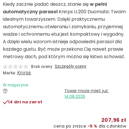
Leżaki
Kiedy zacznie padać deszcz, stanie się
w pełni
automatyczny parasol
Knirps U.200 Duomatic Twoim
idealnym towarzyszem. Dzięki praktycznemu
Akcesoria
automatycznemu otwieraniu i zamykaniu, przyjemnej
wadze i ochronnemu etui jest kompaktowy i wygodny.
Parasole
A dzięki wielu wzorom istnieje odpowiedni parasol dla
każdego gustu. Być może przekona Cię nawet prawie
Produkty gastronomiczne
metrowy dach, pod którym można się łatwo schować.
Szczegóły oceny
Brak oceny
Knirps
Kolekcja
Marka:
W magazynie
Markowane marki
14.08.2026
14 dni na zwrot
Korzyści klubu
207,96 zł
O nas
cena po zniżce
−5 %
dla członków