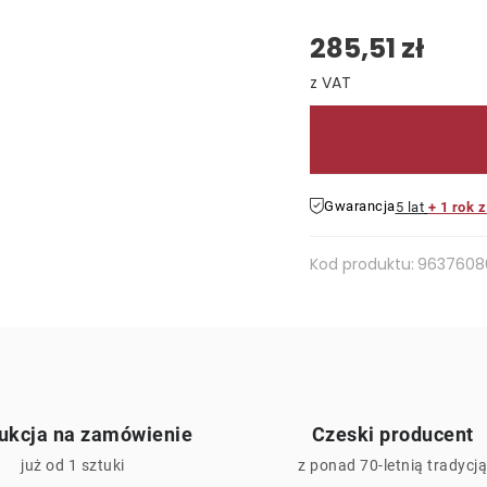
285,51 zł
Cena jednostkowa:
Gwarancja
5 lat
+ 1 rok 
Kod produktu:
9637608
ukcja na zamówienie
Czeski producent
już od 1 sztuki
z ponad 70-letnią tradycj