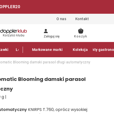
OPPLER20
O nas
Kontakt
KOSZYK
Korzyści klubu
Zaloguj się
tawki
Leżaki
Markowane marki
Akcesoria
Parasole
Kolekcja
Produkty gastron
utomatic Blooming damski parasol długi automatyczny
tomatic Blooming damski parasol
yczny
 g |
automatyczny
KNIRPS T.760, oprócz wysokiej