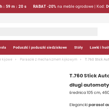
 h : 59 m : 20 s
RABAT -20%
na meble ogrodowe | Kod:
D
esła
Poduszki i poduszki siedziskowe
Stóły
Ławki i huś
e kijowe
Parasole z mechanizmem kijkowym
T.760 Stick A
T.760 Stick Au
długi automat
średnica 105 cm, 460
Elegancki
parasol 