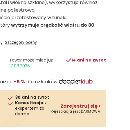
stal i włókno szklane), wykorzystuje również
inę poliestrową.
wiście przetestowany w tunelu
który
wytrzymuje prędkość wiatru do 80
.
Szczegóły oceny
ny
14 dni na zwrot
17.08.2026
zniżce
−5 %
dla członków
30 dni
na zwrot
Konsultacja
z
Zarejestruj się ›
ekspertem za
Rejestracja jest DARMOWA
darmo