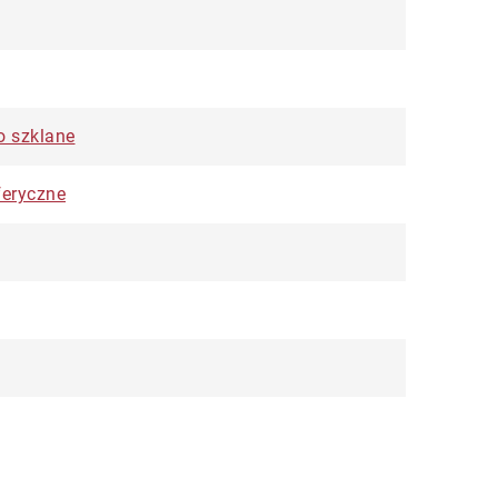
o szklane
feryczne