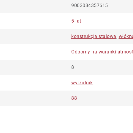
9003034357615
5 lat
konstrukcja stalowa
,
włókn
Odporny na warunki atmos
8
wyrzutnik
88