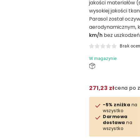
jakości materiałów (
wysokiej jakości tkan
Parasol został oczy
aerodynamicznym, 
km/h
bez uszkodzeń
Brak oce
W magazynie
271,23 zł
cena po 
-5% zniżka
na
wszystko
Darmowa
dostawa
na
wszystko