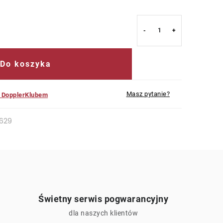
Do koszyka
Masz pytanie?
z DopplerKlubem
629
Świetny serwis pogwarancyjny
ą
dla naszych klientów