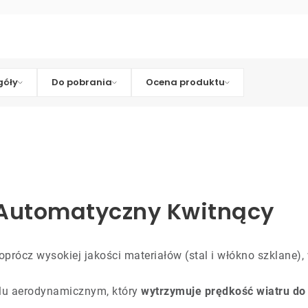
góły
Do pobrania
Ocena produktu
l Automatyczny Kwitnący
prócz wysokiej jakości materiałów (stal i włókno szklane),
elu aerodynamicznym, który
wytrzymuje prędkość wiatru do