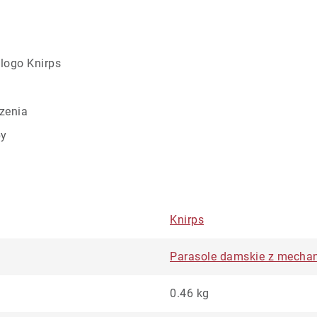
logo Knirps
zenia
by
Knirps
Parasole damskie z mecha
0.46 kg