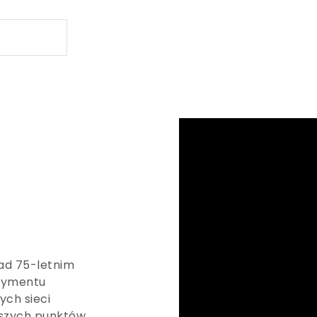
nad 75-letnim
rtymentu
ch sieci
jszych punktów