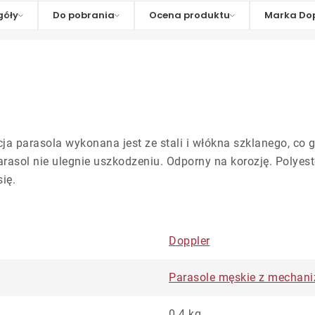
góły
Do pobrania
Ocena produktu
Marka Dop
ja parasola wykonana jest ze stali i włókna szklanego, co 
arasol nie ulegnie uszkodzeniu. Odporny na korozję. Polyes
ię.
Doppler
Parasole męskie z mechan
0.4 kg