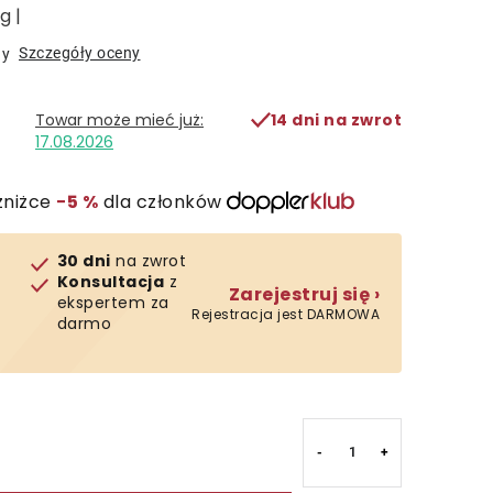
g |
Szczegóły oceny
ny
14 dni na zwrot
17.08.2026
zniżce
−5 %
dla członków
30 dni
na zwrot
Konsultacja
z
Zarejestruj się ›
ekspertem za
Rejestracja jest DARMOWA
darmo