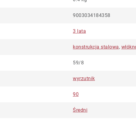
9003034184358
3 lata
konstrukcja stalowa
,
włókn
59/8
wyrzutnik
90
Średni