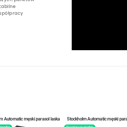
tabilne
współpracy
m Automatic męski parasol laska
Stockholm Automatic męski para