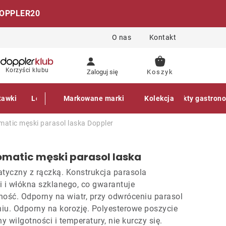
OPPLER20
O nas
Kontakt
KOSZYK
Korzyści klubu
Zaloguj się
tawki
Leżaki
Markowane marki
Akcesoria
Parasole
Kolekcja
Produkty gastron
atic męski parasol laska
Doppler
matic męski parasol laska
tyczny z rączką. Konstrukcja parasola
i i włókna szklanego, co gwarantuje
ność. Odporny na wiatr, przy odwróceniu parasol
niu. Odporny na korozję. Polyesterowe poszycie
y wilgotności i temperatury, nie kurczy się.