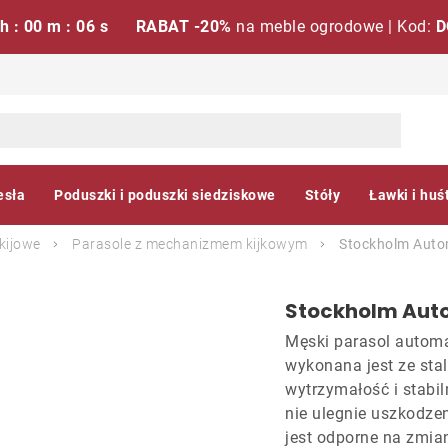
 h : 00 m : 05 s
RABAT -20%
na meble ogrodowe | Kod:
D
esła
Poduszki i poduszki siedziskowe
Stóły
Ławki i huś
kijowe
Parasole z mechanizmem kijkowym
Stockholm Autom
Stockholm Auto
Męski parasol automa
wykonana jest ze stal
wytrzymałość i stabil
nie ulegnie uszkodze
jest odporne na zmian