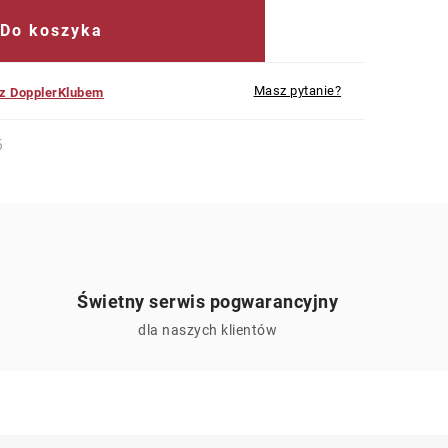
Do koszyka
Masz pytanie?
 z DopplerKlubem
5
Świetny serwis pogwarancyjny
ą
dla naszych klientów