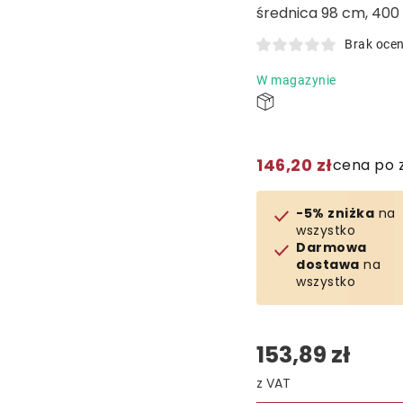
średnica 98 cm, 400 
Brak oce
W magazynie
146,20 zł
cena po 
-5% zniżka
na
wszystko
Darmowa
dostawa
na
wszystko
153,89 zł
Cena jednostkowa: