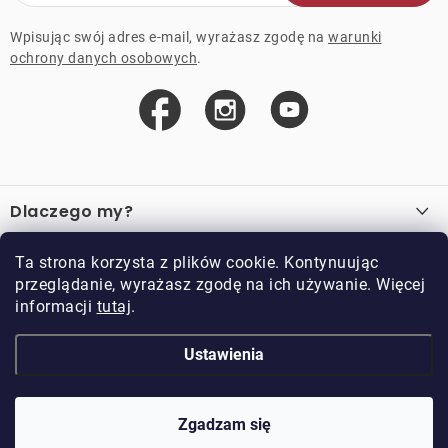
Wpisując swój adres e-mail, wyrażasz zgodę na
warunki
ochrony danych osobowych
.
S
t
Dlaczego my?
o
p
O nas
Ważne linki
Ta strona korzysta z plików cookie. Kontynuując
k
przeglądanie, wyrażasz zgodę na ich używanie. Więcej
Sprzedaż hurtowa
a
informacji
tutaj
.
O zakupie
Przykładowy sklep
Zwroty i reklamacje
Kontakt
Ustawienia
Kontakt
Regulamin
Regulamin programu lojalnościowego
Doppler CZ spol. s.r.o.,
Doppler klub
Trocnovská 70, 374 01
Zgadzam się
Copyright 2026
DOPPLER CZ spol. s r.o.
. Wszystkie prawa zastrzeżone.
Trhové Sviny
Opracował Shoptet
Edytowane przez ROIMARK