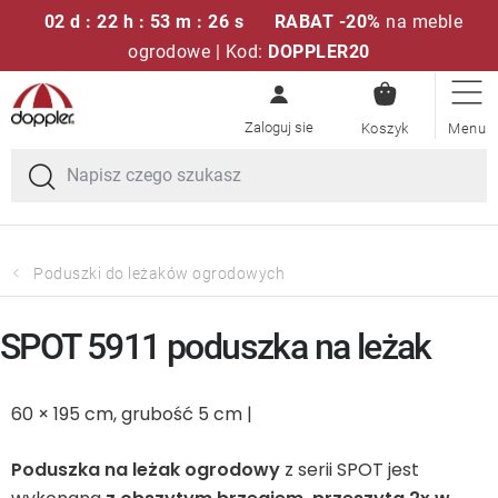
02 d : 22 h : 53 m : 26 s
RABAT -20%
na meble
ogrodowe | Kod:
DOPPLER20
KOSZYK
Przejść
Zestawy sof
do
treści
Parasole ogrodowe
Fotele i krzesła
Poduszki do leżaków ogrodowych
Poduszki i poduszki siedziskowe
SPOT 5911 poduszka na leżak
Stóły
60 × 195 cm, grubość 5 cm |
Ławki i huśtawki
Poduszka na leżak ogrodowy
z serii SPOT jest