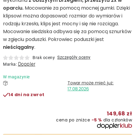
wykonana
z obszytym brzegiem, przeszyta 2x w
Leżaki
oparciu.
Mocowanie za pomocą mocnej gumki. Dzięki
klipsowi można dopasować rozmiar do wymiarów i
Akcesoria
rodzaju krzesła, klips jest mocny i się nie rozciąga.
Mocowanie siedziska odbywa się za pomocą sznurków
w zgięciu poduszki. Pokrowiec poduszki jest
Parasole
nieściągalny
.
Szczegóły oceny
Produkty gastronomiczne
Brak oceny
Doppler
Marka:
Kolekcja
W magazynie
17.08.2026
14 dni na zwrot
Markowane marki
149,68 zł
Korzyści klubu
cena po zniżce
−5 %
dla członków
O nas