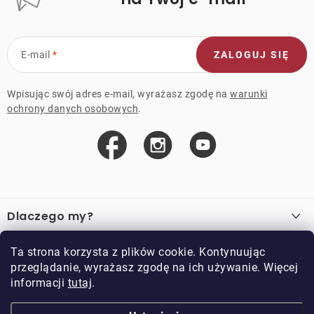
E-mail
ZALOGUJ SIĘ
Wpisując swój adres e-mail, wyrażasz zgodę na
warunki
ochrony danych osobowych
.
S
t
Dlaczego my?
o
p
O nas
Ważne linki
Ta strona korzysta z plików cookie. Kontynuując
k
przeglądanie, wyrażasz zgodę na ich używanie. Więcej
Sprzedaż hurtowa
a
informacji
tutaj
.
O zakupie
Przykładowy sklep
Zwroty i reklamacje
Kontakt