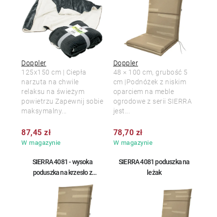
Doppler
Doppler
125x150 cm | Ciepła
48 × 100 cm, grubość 5
narzuta na chwile
cm |Podnóżek z niskim
relaksu na świeżym
oparciem na meble
powietrzu Zapewnij sobie
ogrodowe z serii SIERRA
maksymalny...
jest...
87,45 zł
78,70 zł
W magazynie
W magazynie
SIERRA 4081 - wysoka
SIERRA 4081 poduszka na
poduszka na krzesło z
leżak
wysokim oparciem