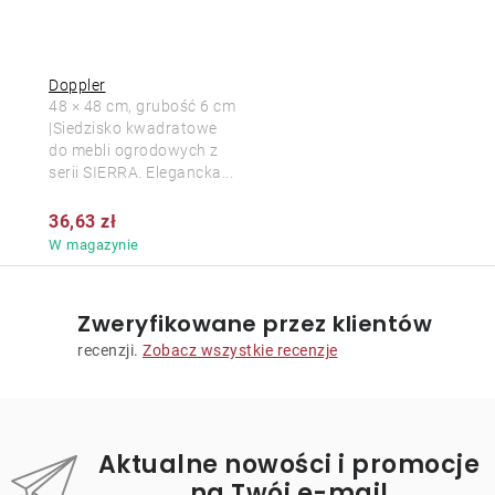
Doppler
48 × 48 cm, grubość 6 cm
|Siedzisko kwadratowe
do mebli ogrodowych z
serii SIERRA. Elegancka...
36,63 zł
W magazynie
Zweryfikowane przez klientów
recenzji.
Zobacz wszystkie recenzje
Aktualne nowości i promocje
na Twój e-mail