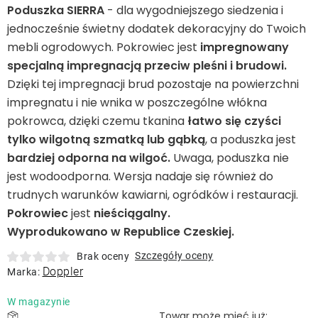
Leżaki
Poduszka SIERRA
- dla wygodniejszego siedzenia i
jednocześnie świetny dodatek dekoracyjny do Twoich
mebli ogrodowych. Pokrowiec jest
impregnowany
Akcesoria
specjalną impregnacją przeciw pleśni i brudowi.
Dzięki tej impregnacji brud pozostaje na powierzchni
Parasole
impregnatu i nie wnika w poszczególne włókna
pokrowca, dzięki czemu tkanina
łatwo się czyści
Produkty gastronomiczne
tylko wilgotną szmatką lub gąbką
, a poduszka jest
bardziej odporna na wilgoć.
Uwaga, poduszka nie
jest wodoodporna. Wersja nadaje się również do
Kolekcja
trudnych warunków kawiarni, ogródków i restauracji.
Pokrowiec
jest
nieściągalny.
Markowane marki
Wyprodukowano w Republice Czeskiej.
Szczegóły oceny
Brak oceny
Korzyści klubu
Doppler
Marka:
W magazynie
O nas