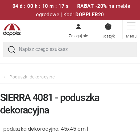
04 d : 00 h : 10 m : 17 s
RABAT -20%
na meble
ogrodowe | Kod:
DOPPLER20
KOSZYK
Przejść
Zestawy sof
do
treści
Parasole ogrodowe
Fotele i krzesła
Poduszki dekoracyjne
Poduszki i poduszki siedziskowe
SIERRA 4081 - poduszka
Stóły
dekoracyjna
Ławki i huśtawki
poduszka dekoracyjna, 45x45 cm |