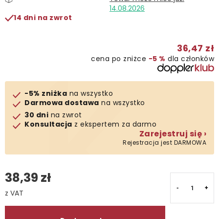
14.08.2026
14 dni na zwrot
Kontakt
36,47 zł
cena po zniżce
−5 %
dla członków
-5% zniżka
na wszystko
Darmowa dostawa
na wszystko
30 dni
na zwrot
Konsultacja
z ekspertem za darmo
Zarejestruj się ›
Rejestracja jest DARMOWA
38,39 zł
Cena jednostkowa: