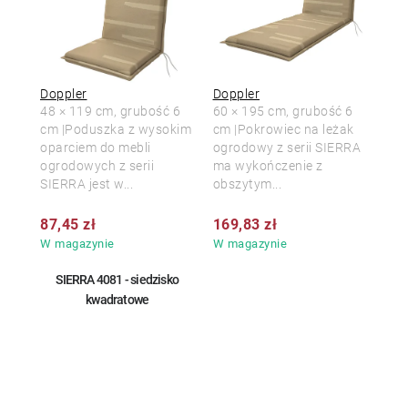
Doppler
Doppler
48 × 119 cm, grubość 6
60 × 195 cm, grubość 6
cm |Poduszka z wysokim
cm |Pokrowiec na leżak
oparciem do mebli
ogrodowy z serii SIERRA
ogrodowych z serii
ma wykończenie z
SIERRA jest w...
obszytym...
87,45 zł
169,83 zł
W magazynie
W magazynie
SIERRA 4081 - siedzisko
kwadratowe