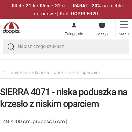
04 d : 21 h : 05 m : 32 s
RABAT -20%
na meble
ogrodowe | Kod:
DOPPLER20
KOSZYK
Przejść
Zestawy sof
do
treści
Parasole ogrodowe
Fotele i krzesła
Tapicerka na krzesła i fotele z niskim oparciem
Poduszki i poduszki siedziskowe
SIERRA 4071 - niska poduszka na
Stóły
krzesło z niskim oparciem
Ławki i huśtawki
48 × 100 cm, grubość 5 cm |