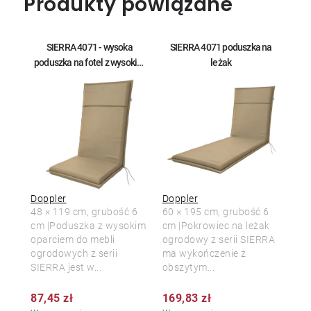
Produkty powiązane
SIERRA 4071 - wysoka
SIERRA 4071 poduszka na
poduszka na fotel z wysokim
leżak
oparciem
Doppler
Doppler
48 × 119 cm, grubość 6
60 × 195 cm, grubość 6
cm |Poduszka z wysokim
cm |Pokrowiec na leżak
oparciem do mebli
ogrodowy z serii SIERRA
ogrodowych z serii
ma wykończenie z
SIERRA jest w...
obszytym...
87,45 zł
169,83 zł