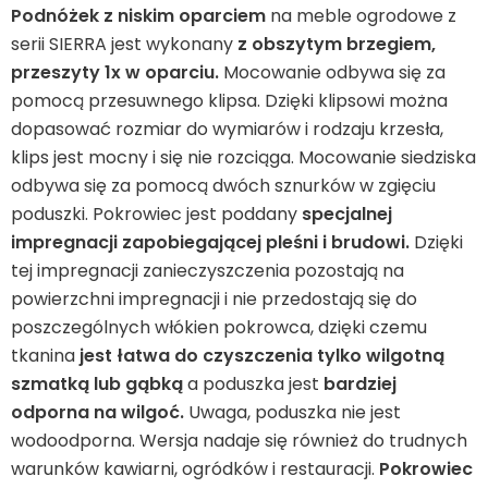
Leżaki
Podnóżek z niskim oparciem
na meble ogrodowe z
serii SIERRA jest wykonany
z obszytym brzegiem,
przeszyty 1x w oparciu.
Mocowanie odbywa się za
Akcesoria
pomocą przesuwnego klipsa. Dzięki klipsowi można
dopasować rozmiar do wymiarów i rodzaju krzesła,
Parasole
klips jest mocny i się nie rozciąga. Mocowanie siedziska
odbywa się za pomocą dwóch sznurków w zgięciu
Produkty gastronomiczne
poduszki. Pokrowiec jest poddany
specjalnej
impregnacji zapobiegającej pleśni i brudowi.
Dzięki
tej impregnacji zanieczyszczenia pozostają na
Kolekcja
powierzchni impregnacji i nie przedostają się do
poszczególnych włókien pokrowca, dzięki czemu
Markowane marki
tkanina
jest łatwa do czyszczenia tylko wilgotną
szmatką lub gąbką
a poduszka jest
bardziej
Korzyści klubu
odporna na wilgoć.
Uwaga, poduszka nie jest
wodoodporna. Wersja nadaje się również do trudnych
warunków kawiarni, ogródków i restauracji.
Pokrowiec
O nas