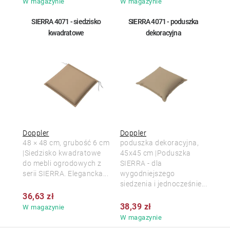
W magazynie
W magazynie
SIERRA 4071 - siedzisko
SIERRA 4071 - poduszka
kwadratowe
dekoracyjna
Doppler
Doppler
48 × 48 cm, grubość 6 cm
poduszka dekoracyjna,
|Siedzisko kwadratowe
45x45 cm |Poduszka
do mebli ogrodowych z
SIERRA - dla
serii SIERRA. Elegancka...
wygodniejszego
siedzenia i jednocześnie...
36,63 zł
38,39 zł
W magazynie
W magazynie