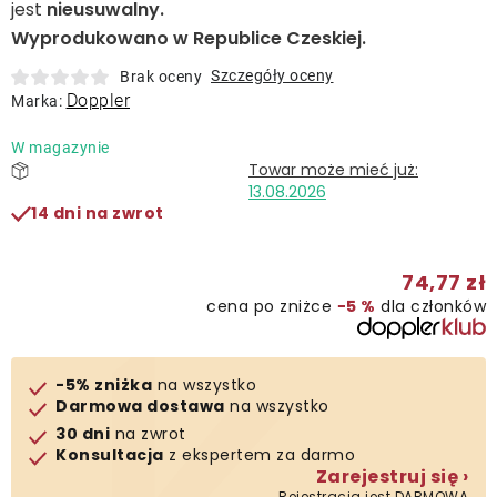
jest
nieusuwalny.
Wyprodukowano w Republice Czeskiej.
Kontakt
Szczegóły oceny
Brak oceny
Doppler
Marka:
W magazynie
13.08.2026
14 dni na zwrot
74,77 zł
cena po zniżce
−5 %
dla członków
-5% zniżka
na wszystko
Darmowa dostawa
na wszystko
30 dni
na zwrot
Konsultacja
z ekspertem za darmo
Zarejestruj się ›
Rejestracja jest DARMOWA