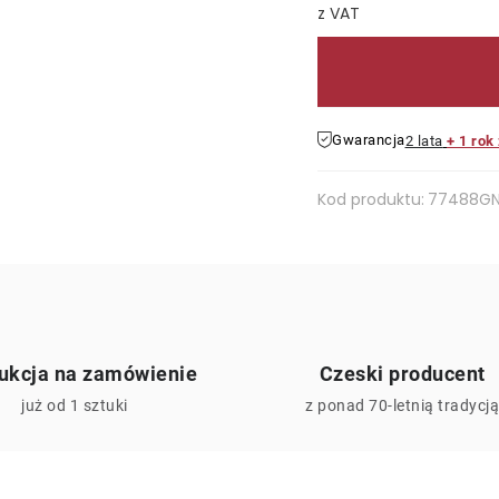
Cena jednostkowa:
Gwarancja
2 lata
+ 1 rok
Kod produktu:
77488G
ukcja na zamówienie
Czeski producent
już od 1 sztuki
z ponad 70-letnią tradycj