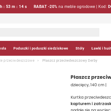
 h : 53 m : 13 s
RABAT -20%
na meble ogrodowe | Kod:
D
esła
Poduszki i poduszki siedziskowe
Stóły
Ławki i huś
ze przeciwdeszczowe
Płaszcz przeciwdeszczowy
Derby
Płaszcz przec
dziecięcy, 140 cm |
Kurtka przeciwdeszc
kapturem i zatrzas
nadaje się na wyciec