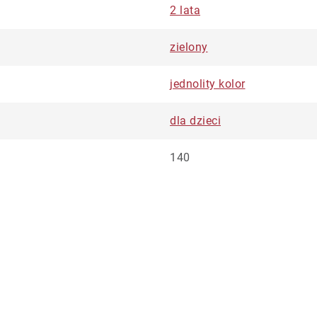
2 lata
zielony
jednolity kolor
dla dzieci
140