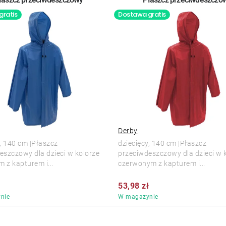
gratis
Dostawa gratis
Derby
y, 140 cm |Płaszcz
dziecięcy, 140 cm |Płaszcz
eszczowy dla dzieci w kolorze
przeciwdeszczowy dla dzieci w 
m z kapturem i...
czerwonym z kapturem i...
ł
53,98 zł
nie
W magazynie