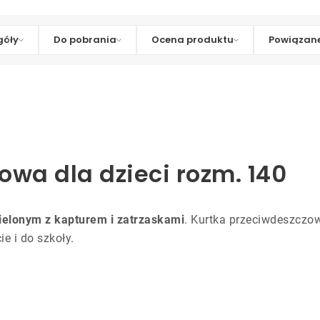
góły
Do pobrania
Ocena produktu
Powiązane
owa dla dzieci rozm. 140
ielonym z kapturem i zatrzaskami
. Kurtka przeciwdeszczow
e i do szkoły.