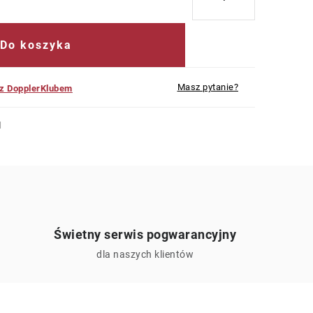
Do koszyka
Masz pytanie?
 z DopplerKlubem
N
Świetny serwis pogwarancyjny
ą
dla naszych klientów