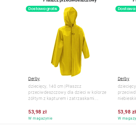
Dostawa gratis
Dostawa 
Derby
Derby
dziecięcy, 140 cm |Płaszcz
dziecięc
przeciwdeszczowy dla dzieci w kolorze
przeciwd
żółtym z kapturem i zatrzaskami....
niebieski
53,98 zł
53,98 z
W magazynie
W magazy