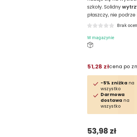
szkoły. Solidny
wytrz
płaszczy, nie podrze 
Brak oce
W magazynie
51,28 zł
cena po z
-5% zniżka
na
wszystko
Darmowa
dostawa
na
wszystko
53,98 zł