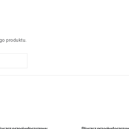
go produktu.
łaszcz przeciwdeszczowy
Płaszcz przeciwdeszczo