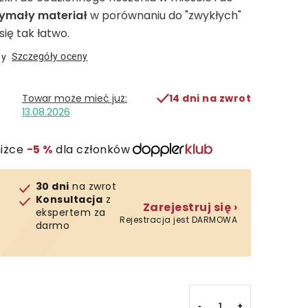
ymały materiał
w porównaniu do "zwykłych"
się tak łatwo.
Szczegóły oceny
ny
14 dni na zwrot
13.08.2026
niżce
−5 %
dla członków
30 dni
na zwrot
Konsultacja
z
Zarejestruj się ›
ekspertem za
Rejestracja jest DARMOWA
darmo