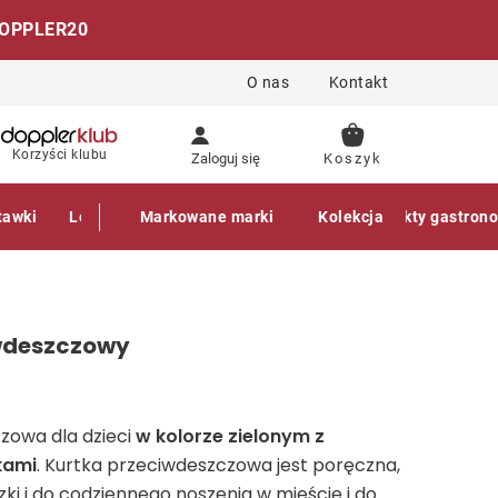
OPPLER20
O nas
Kontakt
KOSZYK
Korzyści klubu
Zaloguj się
tawki
Leżaki
Markowane marki
Akcesoria
Parasole
Kolekcja
Produkty gastron
iwdeszczowy
zowa dla dzieci
w kolorze zielonym z
kami
. Kurtka przeciwdeszczowa jest poręczna,
zki i do codziennego noszenia w mieście i do