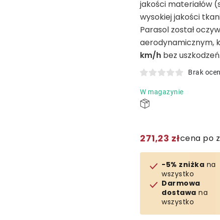
jakości materiałów (
wysokiej jakości tkan
Parasol został oczy
aerodynamicznym, 
km/h
bez uszkodzeń
Brak oce
W magazynie
271,23 zł
cena po 
-5% zniżka
na
wszystko
Darmowa
dostawa
na
wszystko