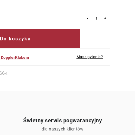
Do koszyka
Masz pytanie?
z DopplerKlubem
664
Świetny serwis pogwarancyjny
ą
dla naszych klientów