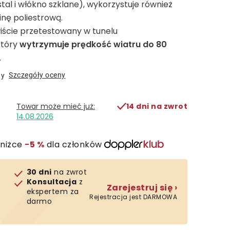
stal i włókno szklane), wykorzystuje również
inę poliestrową.
wiście przetestowany w tunelu
który
wytrzymuje prędkość wiatru do 80
.
Szczegóły oceny
ny
14 dni na zwrot
14.08.2026
zniżce
−5 %
dla członków
30 dni
na zwrot
Konsultacja
z
Zarejestruj się ›
ekspertem za
Rejestracja jest DARMOWA
darmo