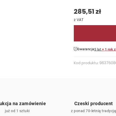
285,51 zł
Cena jednostkowa:
Gwarancja
5 lat
+ 1 rok 
Kod produktu:
9637608
ukcja na zamówienie
Czeski producent
już od 1 sztuki
z ponad 70-letnią tradycj