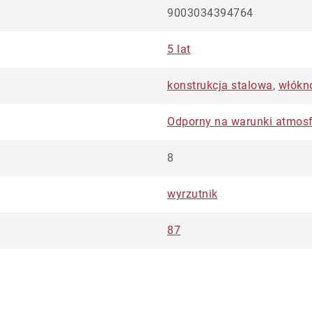
9003034394764
5 lat
konstrukcja stalowa
,
włókn
Odporny na warunki atmos
8
wyrzutnik
87