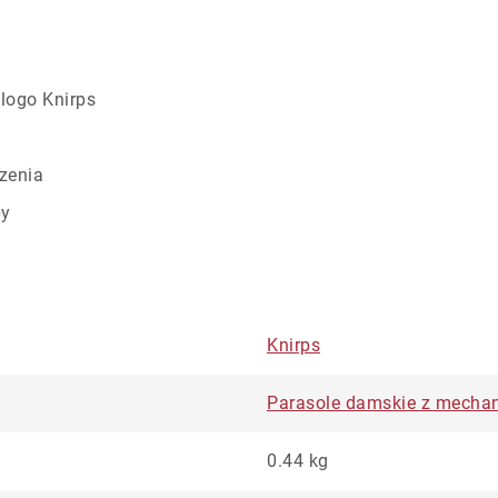
logo Knirps
zenia
by
Knirps
Parasole damskie z mecha
0.44 kg