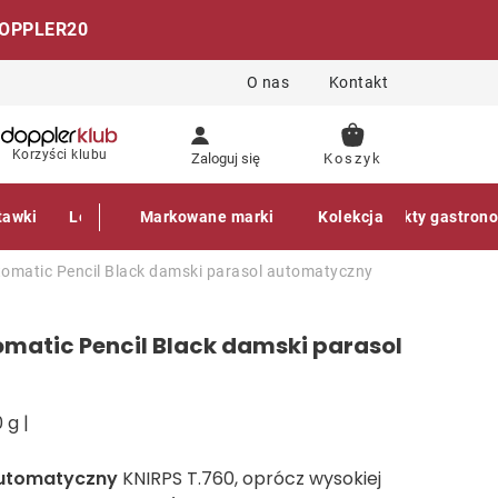
OPPLER20
O nas
Kontakt
KOSZYK
Korzyści klubu
Zaloguj się
tawki
Leżaki
Markowane marki
Akcesoria
Parasole
Kolekcja
Produkty gastron
tomatic Pencil Black damski parasol automatyczny
omatic Pencil Black damski parasol
 g |
automatyczny
KNIRPS T.760, oprócz wysokiej