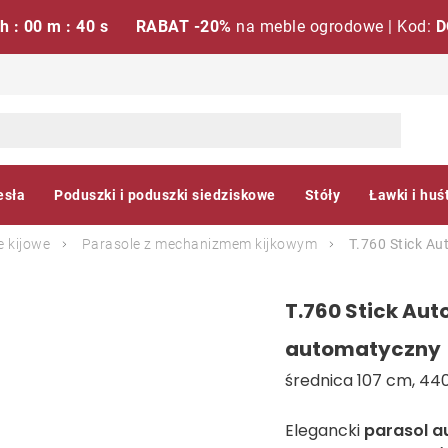
 h : 00 m : 39 s
RABAT -20%
na meble ogrodowe | Kod:
D
esła
Poduszki i poduszki siedziskowe
Stóły
Ławki i huś
e kijowe
Parasole z mechanizmem kijkowym
T.760 Stick Au
T.760 Stick Aut
automatyczny
średnica 107 cm, 440
Elegancki
parasol 