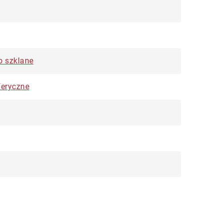
o szklane
feryczne