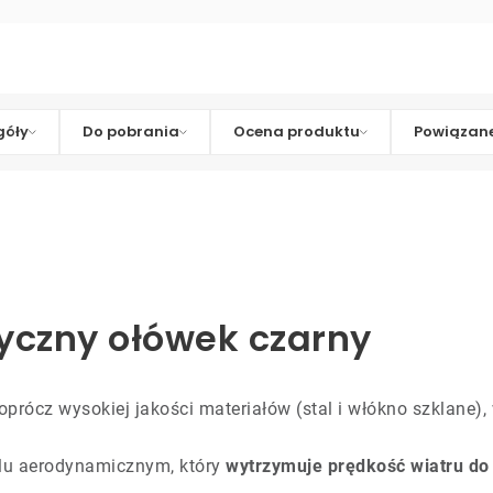
góły
Do pobrania
Ocena produktu
Powiązane
yczny ołówek czarny
prócz wysokiej jakości materiałów (stal i włókno szklane),
elu aerodynamicznym, który
wytrzymuje prędkość wiatru do