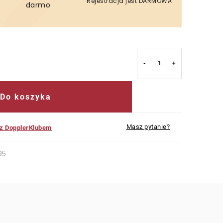
Rejestracja jest DARMOWA
darmo
Do koszyka
Masz pytanie?
 z DopplerKlubem
95