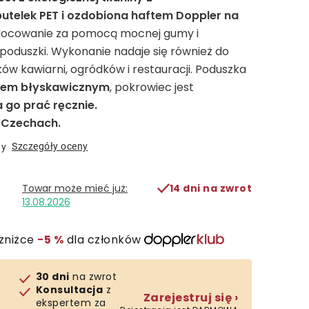
utelek PET i ozdobiona haftem Doppler na
ocowanie za pomocą mocnej gumy i
poduszki. Wykonanie nadaje się również do
ów kawiarni, ogródków i restauracji. Poduszka
kiem błyskawicznym
, pokrowiec jest
go prać ręcznie.
Czechach.
Szczegóły oceny
ny
14 dni na zwrot
13.08.2026
zniżce
−5 %
dla członków
30 dni
na zwrot
Konsultacja
z
Zarejestruj się ›
ekspertem za