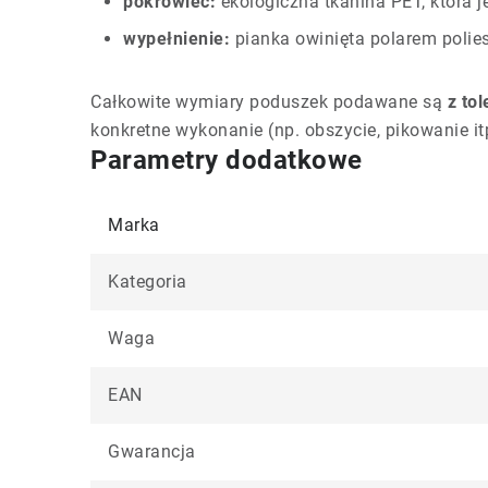
pokrowiec:
ekologiczna tkanina PET, która j
wypełnienie:
pianka owinięta polarem poli
Całkowite wymiary poduszek podawane są
z to
konkretne wykonanie (np. obszycie, pikowanie itp
Parametry dodatkowe
Marka
Kategoria
Waga
EAN
Gwarancja