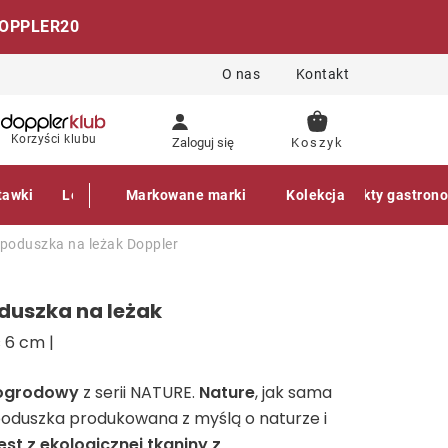
OPPLER20
O nas
Kontakt
KOSZYK
Korzyści klubu
Zaloguj się
tawki
Leżaki
Markowane marki
Akcesoria
Parasole
Kolekcja
Produkty gastron
poduszka na leżak
Doppler
duszka na leżak
 6 cm |
 ogrodowy
z serii NATURE.
Nature
, jak sama
poduszka produkowana z myślą o naturze i
st z ekologicznej tkaniny z