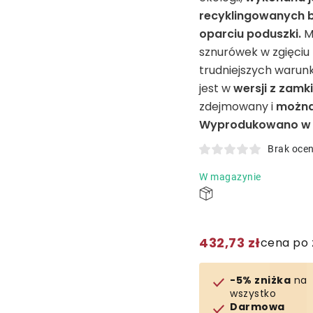
recyklingowanych b
oparciu poduszki.
M
sznurówek w zgięciu 
trudniejszych warunk
jest w
wersji z zam
zdejmowany i
można 
Wyprodukowano w 
Brak oce
W magazynie
432,73 zł
cena po 
-5% zniżka
na
wszystko
Darmowa