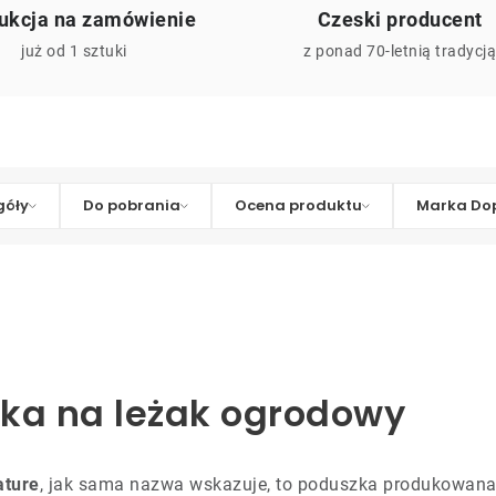
ukcja na zamówienie
Czeski producent
już od 1 sztuki
z ponad 70-letnią tradycj
góły
Do pobrania
Ocena produktu
Marka Dop
zka na leżak ogrodowy
ature
, jak sama nazwa wskazuje, to poduszka produkowana 