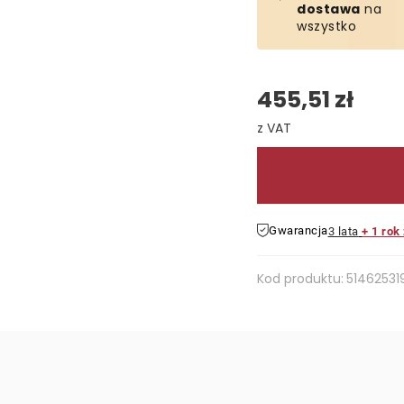
dostawa
na
wszystko
455,51 zł
Cena jednostkowa:
Gwarancja
3 lata
+ 1 rok
Kod produktu:
51462531