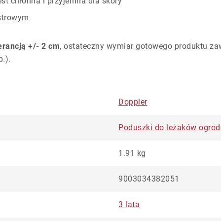
est chłonna i przyjemna dla skóry
estrowym
lerancją +/- 2 cm
, ostateczny wymiar gotowego produktu za
.).
Doppler
Poduszki do leżaków ogro
1.91 kg
9003034382051
3 lata