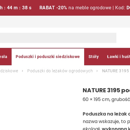
 h : 44 m : 37 s
RABAT -20%
na meble ogrodowe | Kod:
D
esła
Poduszki i poduszki siedziskowe
Stóły
Ławki i huś
edziskowe
Poduszki do leżaków ogrodowych
NATURE 3195 
NATURE 3195 po
60 × 195 cm, grubość
Poduszka na leżak
nazwa wskazuje, to 
ekologii,
wykonana je