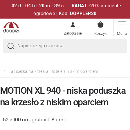
02 d : 04 h : 20 m : 39 s
RABAT -20%
na meble
ogrodowe | Kod:
DOPPLER20
KOSZYK
Przejść
Zestawy sof
do
treści
Parasole ogrodowe
Fotele i krzesła
Tapicerka na krzesła i fotele z niskim oparciem
Poduszki i poduszki siedziskowe
MOTION XL 940 - niska poduszka
Stóły
na krzesło z niskim oparciem
Ławki i huśtawki
52 × 100 cm, grubość 8 cm |