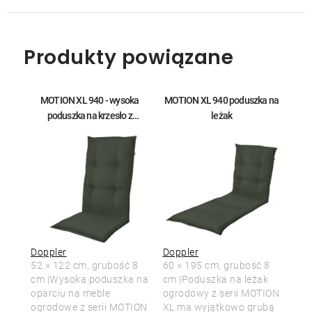
Produkty powiązane
MOTION XL 940 - wysoka
MOTION XL 940 poduszka na
poduszka na krzesło z
leżak
wysokim oparciem
Doppler
Doppler
52 × 122 cm, grubość 8
60 × 195 cm, grubość 8
cm |Wysoka poduszka na
cm |Poduszka na leżak
oparciu na meble
ogrodowy z serii MOTION
ogrodowe z serii MOTION
XL ma wyjątkowo grubą