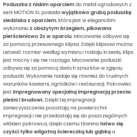
Leżaki
Poduszka z niskim oparciem
do mebli ogrodowych z
serii MOTION XL posiada
wyjątkowo grubą poduszkę
siedziska z oparciem
, która jest w eleganckim
Akcesoria
wykonaniu
z obszytym brzegiem, pikowana
pierścieniowo 2x w oparciu
. Mocowanie odbywa się
Parasole
za pomocą przesuwnego klipsa. Dzięki klipsowi można
ustawić rozmiar według wymiaru i rodzaju krzesła, klips
Produkty gastronomiczne
jest mocny i się nie rozciąga. Mocowanie poduszki
odbywa się za pomocą dwóch sznurków w zgięciu
poduszki. Wykonanie nadaje się również do trudnych
Kolekcja
warunków kawiarni, ogródków i restauracji. Pokrowiec
jest
impregnowany specjalną impregnacją przeciw
Markowane marki
pleśni i brudowi.
Dzięki tej impregnacji
zanieczyszczenia pozostają na powierzchni
Korzyści klubu
impregnacji i nie przedostają się do poszczególnych
włókien pokrowca, dzięki czemu tkanina
łatwo się
czyści tylko wilgotną ściereczką lub gąbką
a
O nas