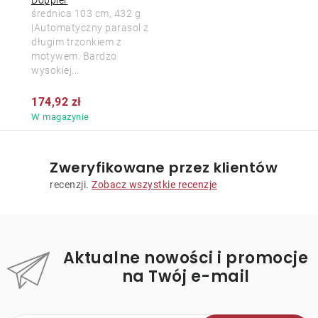
średnica 103 cm, 432 g
|Automatyczny parasol z
długim trzonkiem z
motywem. Bardzo
wysokiej...
174,92 zł
W magazynie
Zweryfikowane przez klientów
recenzji.
Zobacz wszystkie recenzje
Aktualne nowości i promocje
na Twój e-mail