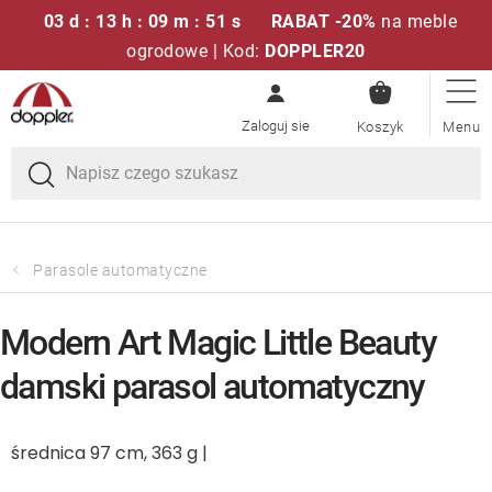
03 d : 13 h : 09 m : 51 s
RABAT -20%
na meble
ogrodowe | Kod:
DOPPLER20
KOSZYK
Przejść
Zestawy sof
do
treści
Parasole ogrodowe
Fotele i krzesła
Parasole automatyczne
Poduszki i poduszki siedziskowe
Modern Art Magic Little Beauty
Stóły
damski parasol automatyczny
Ławki i huśtawki
średnica 97 cm, 363 g |