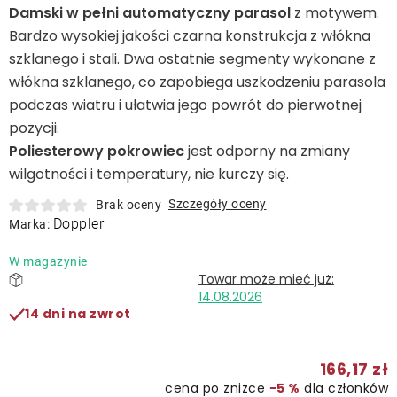
Leżaki
Damski w pełni automatyczny parasol
z motywem.
Bardzo wysokiej jakości czarna konstrukcja z włókna
szklanego i stali. Dwa ostatnie segmenty wykonane z
Akcesoria
włókna szklanego, co zapobiega uszkodzeniu parasola
podczas wiatru i ułatwia jego powrót do pierwotnej
Parasole
pozycji.
Poliesterowy pokrowiec
jest odporny na zmiany
Produkty gastronomiczne
wilgotności i temperatury, nie kurczy się.
Szczegóły oceny
Brak oceny
Doppler
Kolekcja
Marka:
W magazynie
Markowane marki
14.08.2026
14 dni na zwrot
Korzyści klubu
166,17 zł
O nas
cena po zniżce
−5 %
dla członków