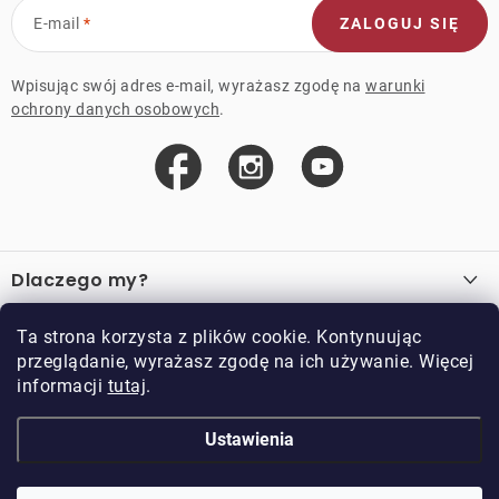
E-mail
ZALOGUJ SIĘ
Wpisując swój adres e-mail, wyrażasz zgodę na
warunki
ochrony danych osobowych
.
S
t
Dlaczego my?
o
p
O nas
Ważne linki
Ta strona korzysta z plików cookie. Kontynuując
k
przeglądanie, wyrażasz zgodę na ich używanie. Więcej
Sprzedaż hurtowa
a
informacji
tutaj
.
O zakupie
Przykładowy sklep
Zwroty i reklamacje
Kontakt
Ustawienia
Kontakt
Regulamin
Regulamin programu lojalnościowego
Doppler CZ spol. s.r.o.,