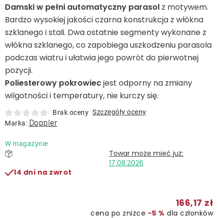
Leżaki
Damski w pełni automatyczny parasol
z motywem.
Bardzo wysokiej jakości czarna konstrukcja z włókna
szklanego i stali. Dwa ostatnie segmenty wykonane z
Akcesoria
włókna szklanego, co zapobiega uszkodzeniu parasola
podczas wiatru i ułatwia jego powrót do pierwotnej
Parasole
pozycji.
Poliesterowy pokrowiec
jest odporny na zmiany
Produkty gastronomiczne
wilgotności i temperatury, nie kurczy się.
Szczegóły oceny
Brak oceny
Doppler
Kolekcja
Marka:
W magazynie
Markowane marki
17.08.2026
14 dni na zwrot
Korzyści klubu
166,17 zł
O nas
cena po zniżce
−5 %
dla członków