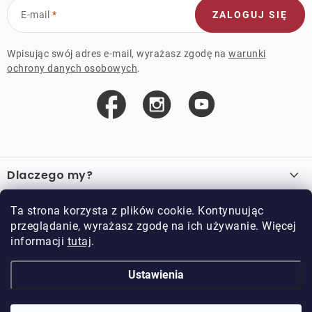
E-mail
ZALOGUJ SIĘ
Wpisując swój adres e-mail, wyrażasz zgodę na
warunki
ochrony danych osobowych
.
S
t
Dlaczego my?
o
p
O nas
Ważne linki
Ta strona korzysta z plików cookie. Kontynuując
k
przeglądanie, wyrażasz zgodę na ich używanie. Więcej
Sprzedaż hurtowa
a
informacji
tutaj
.
O zakupie
Przykładowy sklep
Zwroty i reklamacje
Kontakt
Ustawienia
Kontakt
Regulamin
Regulamin programu lojalnościowego
Doppler CZ spol. s.r.o.,