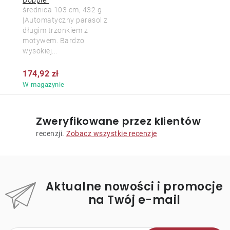
średnica 103 cm, 432 g
|Automatyczny parasol z
długim trzonkiem z
motywem. Bardzo
wysokiej...
174,92 zł
W magazynie
Zweryfikowane przez klientów
recenzji.
Zobacz wszystkie recenzje
Aktualne nowości i promocje
na Twój e-mail