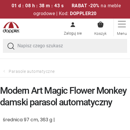
01 d : 08 h : 38 m : 43 s
RABAT -20%
na meble
ogrodowe | Kod:
DOPPLER20
KOSZYK
Przejść
Zestawy sof
do
treści
Parasole ogrodowe
Fotele i krzesła
Parasole automatyczne
Poduszki i poduszki siedziskowe
Modern Art Magic Flower Monkey
Stóły
damski parasol automatyczny
Ławki i huśtawki
średnica 97 cm, 363 g |