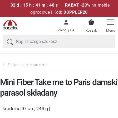
02 d : 15 h : 41 m : 40 s
RABAT -20%
na meble
ogrodowe | Kod:
DOPPLER20
KOSZYK
Przejść
Zestawy sof
do
treści
Parasole ogrodowe
Fotele i krzesła
Parasole mechaniczne
Poduszki i poduszki siedziskowe
Mini Fiber Take me to Paris damski
Stóły
parasol składany
Ławki i huśtawki
średnica 97 cm, 246 g |