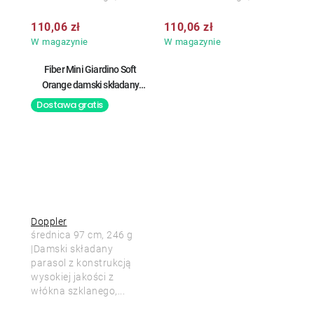
110,06 zł
110,06 zł
W magazynie
W magazynie
Fiber Mini Giardino Soft
Orange damski składany
parasol
Dostawa gratis
Doppler
średnica 97 cm, 246 g
|Damski składany
parasol z konstrukcją
wysokiej jakości z
włókna szklanego,...