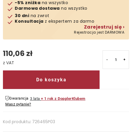
-5% zniżka
na wszystko
Darmowa dostawa
na wszystko
Kontakt
30 dni
na zwrot
Konsultacja
z ekspertem za darmo
Zarejestruj się ›
Rejestracja jest DARMOWA
110,06 zł
Cena jednostkowa:
Do koszyka
Gwarancja
3 lata
+ 1 rok z DopplerKlubem
Masz pytanie?
Kod produktu:
726465P03