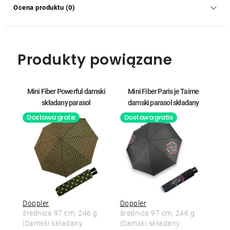
Ocena produktu (0)
Produkty powiązane
Mini Fiber Powerful damski
Mini Fiber Paris je Taime
składany parasol
damski parasol składany
Dostawa gratis
Dostawa gratis
Doppler
Doppler
średnica 97 cm, 246 g
średnica 97 cm, 246 g
|Damski składany
|Damski składany