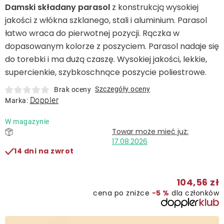
Leżaki
Damski składany parasol
z konstrukcją wysokiej
jakości z włókna szklanego, stali i aluminium. Parasol
łatwo wraca do pierwotnej pozycji. Rączka w
Akcesoria
dopasowanym kolorze z poszyciem. Parasol nadaje się
do torebki i ma dużą czaszę. Wysokiej jakości, lekkie,
Parasole
supercienkie, szybkoschnące poszycie poliestrowe.
Szczegóły oceny
Brak oceny
Produkty gastronomiczne
Doppler
Marka:
W magazynie
Kolekcja
17.08.2026
14 dni na zwrot
Markowane marki
104,56 zł
Korzyści klubu
cena po zniżce
−5 %
dla członków
O nas