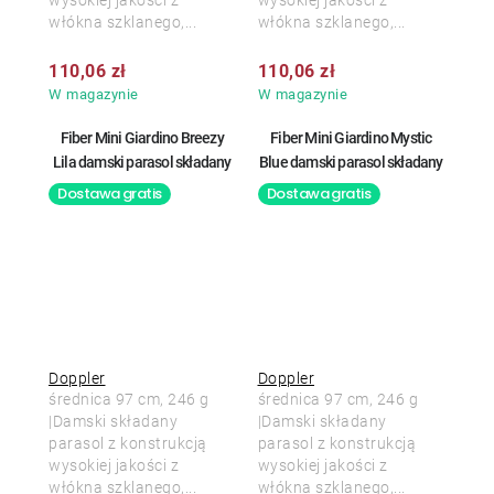
wysokiej jakości z
wysokiej jakości z
włókna szklanego,...
włókna szklanego,...
110,06 zł
110,06 zł
W magazynie
W magazynie
Fiber Mini Giardino Breezy
Fiber Mini Giardino Mystic
Lila damski parasol składany
Blue damski parasol składany
Dostawa gratis
Dostawa gratis
Doppler
Doppler
średnica 97 cm, 246 g
średnica 97 cm, 246 g
|Damski składany
|Damski składany
parasol z konstrukcją
parasol z konstrukcją
wysokiej jakości z
wysokiej jakości z
włókna szklanego,...
włókna szklanego,...