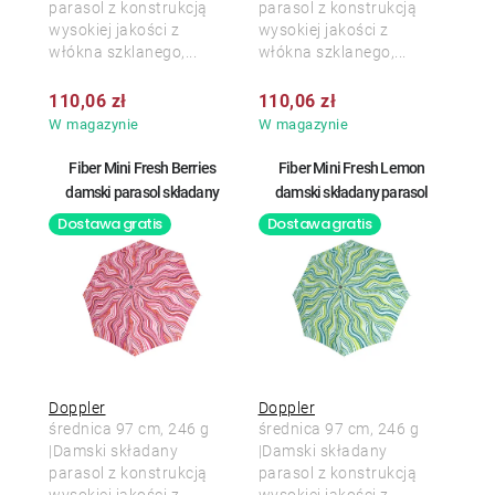
parasol z konstrukcją
parasol z konstrukcją
wysokiej jakości z
wysokiej jakości z
włókna szklanego,...
włókna szklanego,...
110,06 zł
110,06 zł
W magazynie
W magazynie
Fiber Mini Fresh Berries
Fiber Mini Fresh Lemon
damski parasol składany
damski składany parasol
Dostawa gratis
Dostawa gratis
Doppler
Doppler
średnica 97 cm, 246 g
średnica 97 cm, 246 g
|Damski składany
|Damski składany
parasol z konstrukcją
parasol z konstrukcją