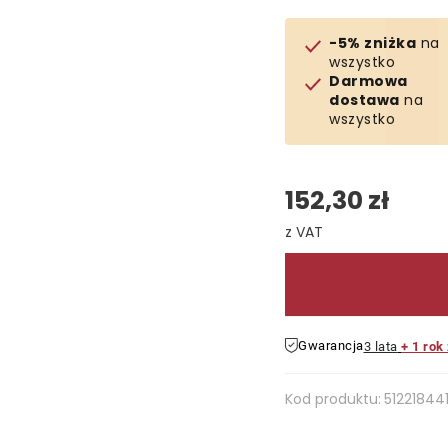
-5% zniżka
na
wszystko
Darmowa
dostawa
na
wszystko
152,30 zł
Cena jednostkowa:
Gwarancja
3 lata
+ 1 rok
Kod produktu:
51221844