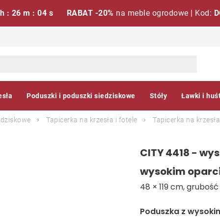
 h : 26 m : 03 s
RABAT -20%
na meble ogrodowe | Kod:
D
esła
Poduszki i poduszki siedziskowe
Stóły
Ławki i huś
edziskowe
Tapicerka na krzesła i fotele
Tapicerka na krzesła
CITY 4418 - wys
wysokim oparc
48 × 119 cm, grubość
Poduszka z wysoki