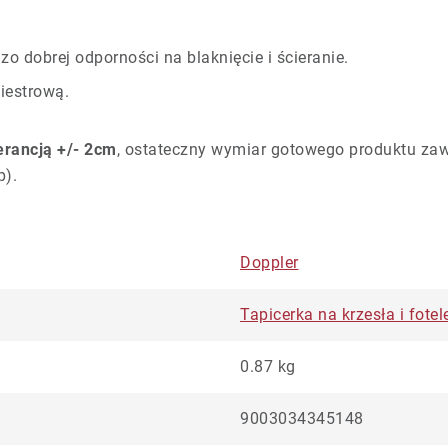
zo dobrej odporności na blaknięcie i ścieranie.
iestrową.
lerancją +/- 2cm
, ostateczny wymiar gotowego produktu za
p).
Doppler
Tapicerka na krzesła i fot
0.87 kg
9003034345148