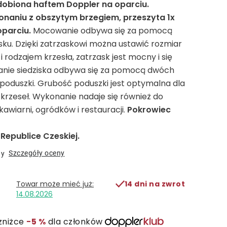
dobiona haftem Doppler na oparciu.
naniu z obszytym brzegiem, przeszyta 1x
oparciu.
Mocowanie odbywa się za pomocą
ku. Dzięki zatrzaskowi można ustawić rozmiar
 rodzajem krzesła, zatrzask jest mocny i się
anie siedziska odbywa się za pomocą dwóch
poduszki. Grubość poduszki jest optymalna dla
krzeseł. Wykonanie nadaje się również do
wiarni, ogródków i restauracji.
Pokrowiec
epublice Czeskiej.
Szczegóły oceny
ny
14 dni na zwrot
14.08.2026
zniżce
−5 %
dla członków