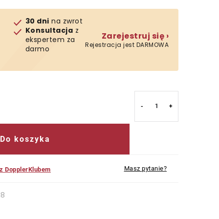
30 dni
na zwrot
Konsultacja
z
Zarejestruj się ›
ekspertem za
Rejestracja jest DARMOWA
darmo
Do koszyka
Masz pytanie?
 z DopplerKlubem
18