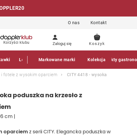
OPPLER20
O nas
Kontakt
KOSZYK
Korzyści klubu
Zaloguj się
tawki
Leżaki
Markowane marki
Akcesoria
Parasole
Kolekcja
Produkty gastron
 i fotele z wysokim oparciem
CITY 4418 - wysoka
oka poduszka na krzesło z
iem
 6 cm |
m oparciem
z serii CITY. Elegancka poduszka w