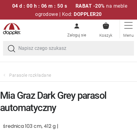
04 d : 00 h : 06 m : 50 s
RABAT -20%
na meble
ogrodowe | Kod:
DOPPLER20
KOSZYK
Przejść
Zestawy sof
do
treści
Parasole ogrodowe
Fotele i krzesła
Parasole rozkładane
Poduszki i poduszki siedziskowe
Mia Graz Dark Grey parasol
Stóły
automatyczny
Ławki i huśtawki
średnica 103 cm, 412 g |