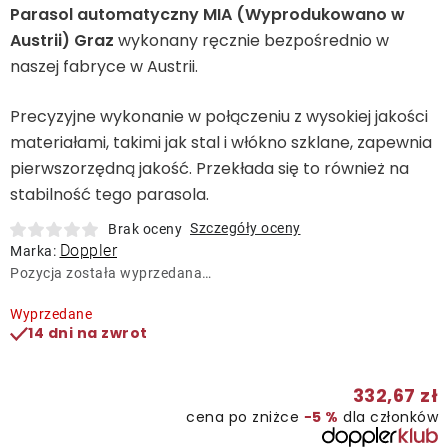
Leżaki
Parasol automatyczny MIA (Wyprodukowano w
Austrii) Graz
wykonany ręcznie bezpośrednio w
naszej fabryce w Austrii.
Akcesoria
Precyzyjne wykonanie w połączeniu z wysokiej jakości
Parasole
materiałami, takimi jak stal i włókno szklane, zapewnia
pierwszorzędną jakość. Przekłada się to również na
Produkty gastronomiczne
stabilność tego parasola.
Szczegóły oceny
Brak oceny
Doppler
Marka:
Kolekcja
Pozycja została wyprzedana…
Markowane marki
Wyprzedane
14 dni na zwrot
Korzyści klubu
332,67 zł
cena po zniżce
−5 %
dla członków
O nas