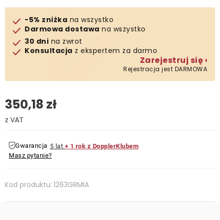
Kontakt
-5% zniżka
na wszystko
Darmowa dostawa
na wszystko
30 dni
na zwrot
Konsultacja
z ekspertem za darmo
Zarejestruj się ›
Rejestracja jest DARMOWA
350,18 zł
Cena jednostkowa:
Gwarancja
5 lat
+ 1 rok z DopplerKlubem
Masz pytanie?
Kod produktu:
1263GRMIA