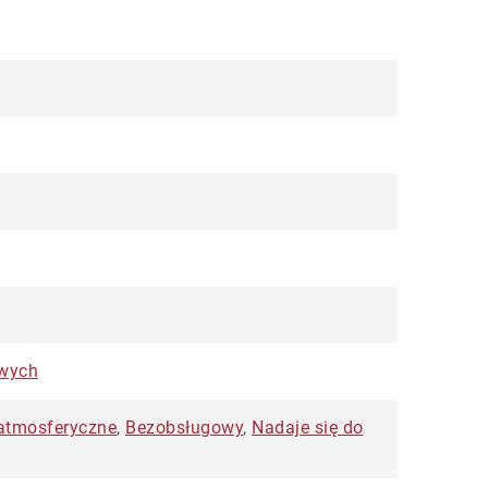
owych
atmosferyczne
,
Bezobsługowy
,
Nadaje się do