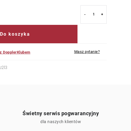
Do koszyka
Masz pytanie?
 z DopplerKlubem
J213
Świetny serwis pogwarancyjny
ą
dla naszych klientów