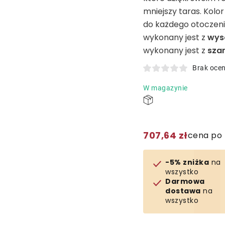
mniejszy taras. Kolor
do każdego otoczenia
wykonany jest z
wyso
wykonany jest z
szar
Brak oce
W magazynie
707,64 zł
cena po 
-5% zniżka
na
wszystko
Darmowa
dostawa
na
wszystko