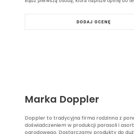
Bądź pierwszą osobą, która napisze opinię do te
DODAJ OCENĘ
Marka Doppler
Doppler to tradycyjna firma rodzinna z po
doświadczeniem w produkcji parasoli i aso
ogrodowego. Dostarczamy produkty do duży