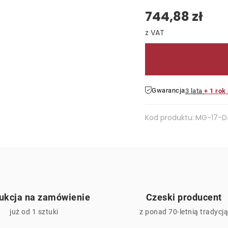
744,88 zł
Cena jednostkowa:
Gwarancja
3 lata
+ 1 rok
Kod produktu:
MG-17-D
ukcja na zamówienie
Czeski producent
już od 1 sztuki
z ponad 70-letnią tradycj