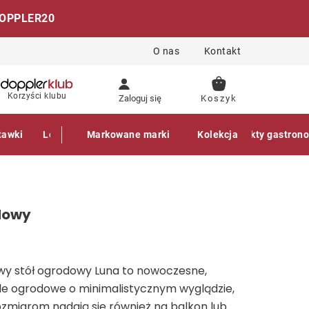
OPPLER20
O nas
Kontakt
KOSZYK
Korzyści klubu
Zaloguj się
tawki
Leżaki
Markowane marki
Akcesoria
Parasole
Kolekcja
Produkty gastron
dowy
wy stół ogrodowy Luna to nowoczesne,
 ogrodowe o minimalistycznym wyglądzie,
ozmiarom nadają się również na balkon lub