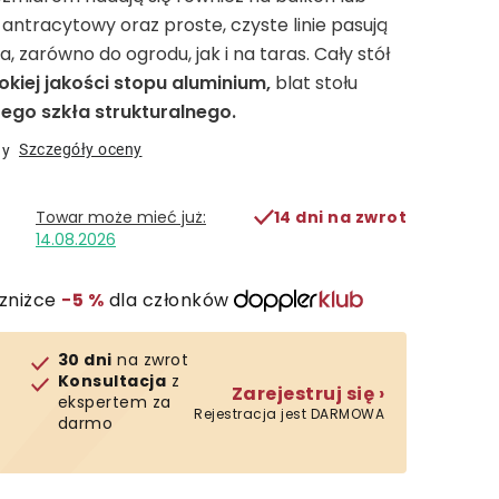
 antracytowy oraz proste, czyste linie pasują
, zarówno do ogrodu, jak i na taras. Cały stół
kiej jakości stopu aluminium,
blat stołu
ego szkła strukturalnego.
Szczegóły oceny
ny
14 dni na zwrot
14.08.2026
zniżce
−5 %
dla członków
30 dni
na zwrot
Konsultacja
z
Zarejestruj się ›
ekspertem za
Rejestracja jest DARMOWA
darmo