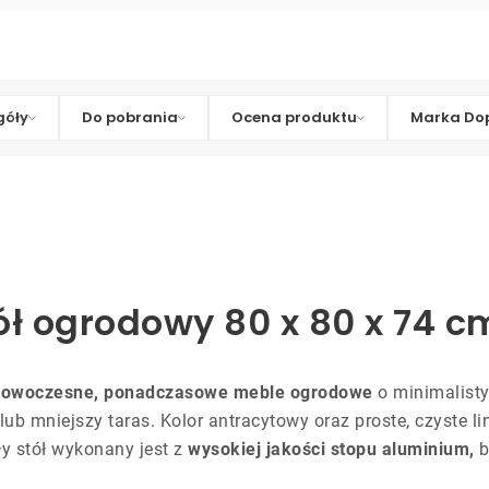
góły
Do pobrania
Ocena produktu
Marka Dop
ół ogrodowy 80 x 80 x 74 c
o nowoczesne, ponadczasowe meble ogrodowe
o minimalisty
b mniejszy taras. Kolor antracytowy oraz proste, czyste l
ły stół wykonany jest z
wysokiej jakości stopu aluminium,
b