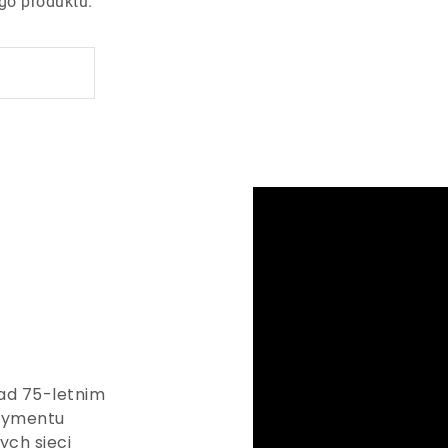
go produktu.
nad 75-letnim
rtymentu
ch sieci