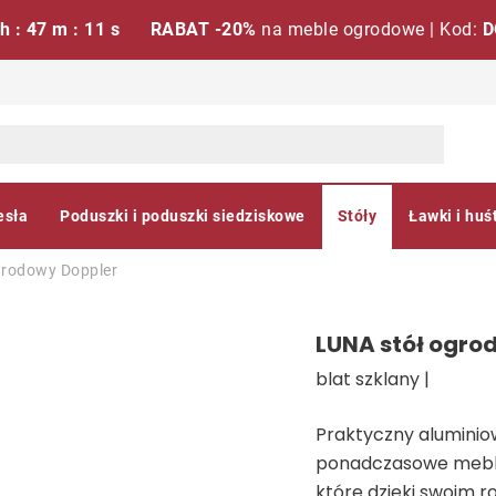
 h : 47 m : 10 s
RABAT -20%
na meble ogrodowe | Kod:
D
esła
Poduszki i poduszki siedziskowe
Stóły
Ławki i huś
grodowy
Doppler
LUNA stół ogro
blat szklany |
Praktyczny aluminio
ponadczasowe meble
które dzięki swoim r