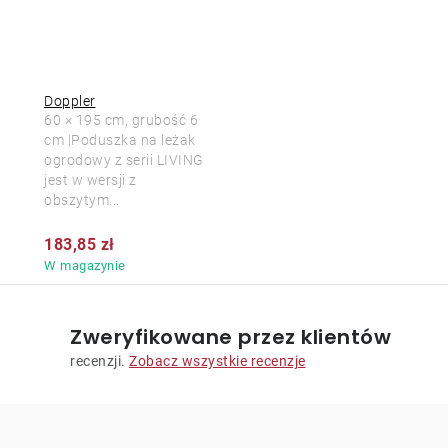
Doppler
60 × 195 cm, grubość 6
cm |Poduszka na leżak
ogrodowy z serii LIVING
jest w wersji z
obszytym...
183,85 zł
W magazynie
Zweryfikowane przez klientów
recenzji.
Zobacz wszystkie recenzje