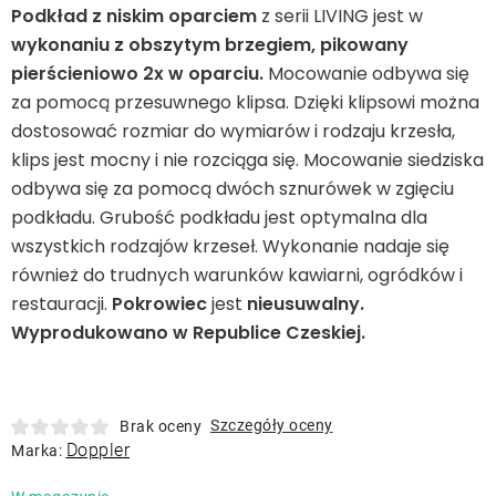
Leżaki
Podkład z niskim oparciem
z serii LIVING jest w
wykonaniu z obszytym brzegiem, pikowany
pierścieniowo 2x w oparciu.
Mocowanie odbywa się
Akcesoria
za pomocą przesuwnego klipsa. Dzięki klipsowi można
dostosować rozmiar do wymiarów i rodzaju krzesła,
Parasole
klips jest mocny i nie rozciąga się. Mocowanie siedziska
odbywa się za pomocą dwóch sznurówek w zgięciu
Produkty gastronomiczne
podkładu. Grubość podkładu jest optymalna dla
wszystkich rodzajów krzeseł. Wykonanie nadaje się
również do trudnych warunków kawiarni, ogródków i
Kolekcja
restauracji.
Pokrowiec
jest
nieusuwalny.
Wyprodukowano w Republice Czeskiej.
Markowane marki
Korzyści klubu
Szczegóły oceny
Brak oceny
Doppler
Marka:
O nas