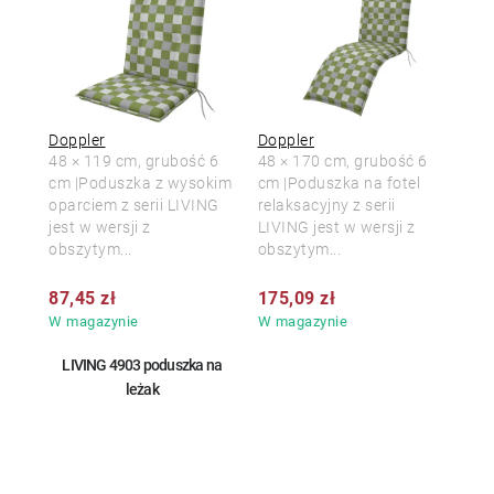
Doppler
Doppler
48 × 119 cm, grubość 6
48 × 170 cm, grubość 6
cm |Poduszka z wysokim
cm |Poduszka na fotel
oparciem z serii LIVING
relaksacyjny z serii
jest w wersji z
LIVING jest w wersji z
obszytym...
obszytym...
87,45 zł
175,09 zł
W magazynie
W magazynie
LIVING 4903 poduszka na
leżak