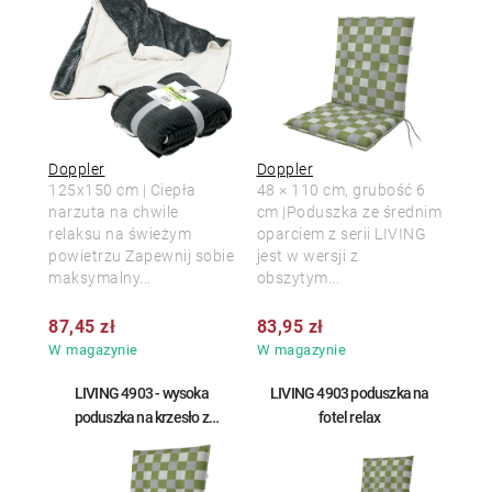
Doppler
Doppler
125x150 cm | Ciepła
48 × 110 cm, grubość 6
narzuta na chwile
cm |Poduszka ze średnim
relaksu na świeżym
oparciem z serii LIVING
powietrzu Zapewnij sobie
jest w wersji z
maksymalny...
obszytym...
87,45 zł
83,95 zł
W magazynie
W magazynie
LIVING 4903 - wysoka
LIVING 4903 poduszka na
poduszka na krzesło z
fotel relax
wysokim oparciem