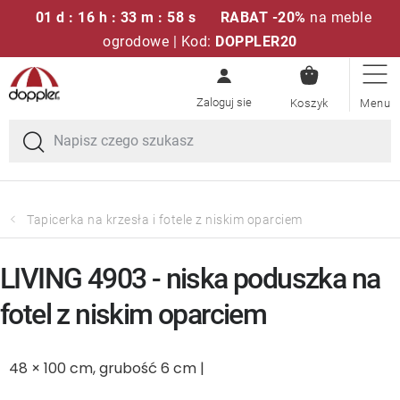
01 d : 16 h : 33 m : 58 s
RABAT -20%
na meble
ogrodowe | Kod:
DOPPLER20
KOSZYK
Przejść
Zestawy sof
do
treści
Parasole ogrodowe
Fotele i krzesła
Tapicerka na krzesła i fotele z niskim oparciem
Poduszki i poduszki siedziskowe
LIVING 4903 - niska poduszka na
Stóły
fotel z niskim oparciem
Ławki i huśtawki
48 × 100 cm, grubość 6 cm |