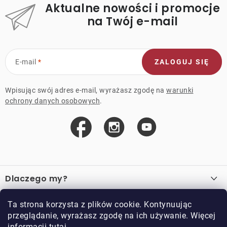
Aktualne nowości i promocje
na Twój e-mail
E-mail
ZALOGUJ SIĘ
Wpisując swój adres e-mail, wyrażasz zgodę na
warunki
ochrony danych osobowych
.
S
t
Dlaczego my?
o
p
O nas
Ważne linki
Ta strona korzysta z plików cookie. Kontynuując
k
przeglądanie, wyrażasz zgodę na ich używanie. Więcej
Sprzedaż hurtowa
a
informacji
tutaj
.