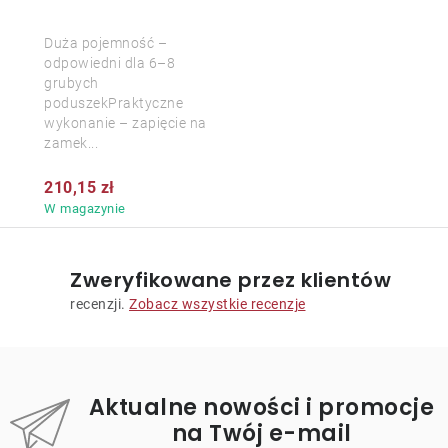
Duża pojemność –
odpowiedni dla 6–8
grubych
poduszekPraktyczne
wykonanie – zapięcie na
zamek...
210,15 zł
W magazynie
Zweryfikowane przez klientów
recenzji.
Zobacz wszystkie recenzje
Aktualne nowości i promocje
na Twój e-mail