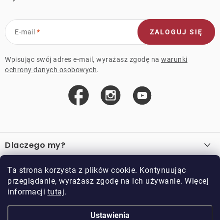
E-mail
ZALOGUJ SIĘ
Wpisując swój adres e-mail, wyrażasz zgodę na
warunki
ochrony danych osobowych
.
S
t
Dlaczego my?
o
p
O nas
Ważne linki
Ta strona korzysta z plików cookie. Kontynuując
k
przeglądanie, wyrażasz zgodę na ich używanie. Więcej
Sprzedaż hurtowa
a
informacji
tutaj
.
O zakupie
Przykładowy sklep
Zwroty i reklamacje
Kontakt
Ustawienia