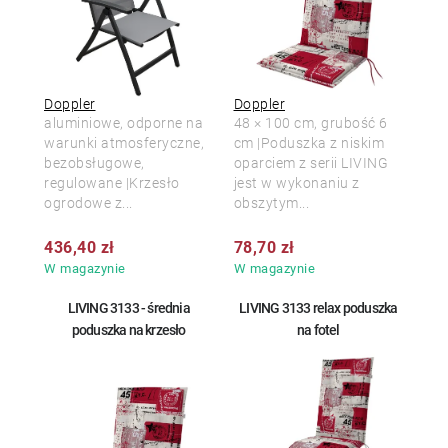
Doppler
Doppler
aluminiowe, odporne na
48 × 100 cm, grubość 6
warunki atmosferyczne,
cm |Poduszka z niskim
bezobsługowe,
oparciem z serii LIVING
regulowane |Krzesło
jest w wykonaniu z
ogrodowe z...
obszytym...
436,40 zł
78,70 zł
W magazynie
W magazynie
LIVING 3133 - średnia
LIVING 3133 relax poduszka
poduszka na krzesło
na fotel