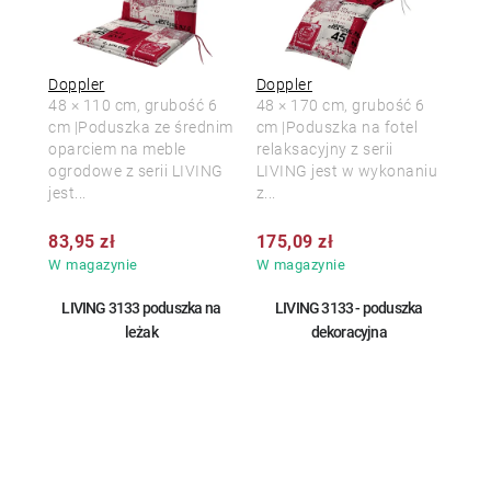
Doppler
Doppler
48 × 110 cm, grubość 6
48 × 170 cm, grubość 6
cm |Poduszka ze średnim
cm |Poduszka na fotel
oparciem na meble
relaksacyjny z serii
ogrodowe z serii LIVING
LIVING jest w wykonaniu
jest...
z...
83,95 zł
175,09 zł
W magazynie
W magazynie
LIVING 3133 poduszka na
LIVING 3133 - poduszka
leżak
dekoracyjna