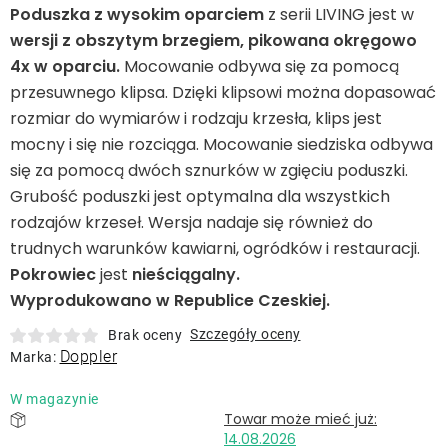
Leżaki
Poduszka z wysokim oparciem
z serii LIVING jest w
wersji z obszytym brzegiem, pikowana okręgowo
4x w oparciu.
Mocowanie odbywa się za pomocą
Akcesoria
przesuwnego klipsa. Dzięki klipsowi można dopasować
rozmiar do wymiarów i rodzaju krzesła, klips jest
Parasole
mocny i się nie rozciąga. Mocowanie siedziska odbywa
się za pomocą dwóch sznurków w zgięciu poduszki.
Produkty gastronomiczne
Grubość poduszki jest optymalna dla wszystkich
rodzajów krzeseł. Wersja nadaje się również do
trudnych warunków kawiarni, ogródków i restauracji.
Kolekcja
Pokrowiec
jest
nieściągalny.
Wyprodukowano w Republice Czeskiej.
Markowane marki
Szczegóły oceny
Brak oceny
Doppler
Marka:
Korzyści klubu
W magazynie
O nas
14.08.2026