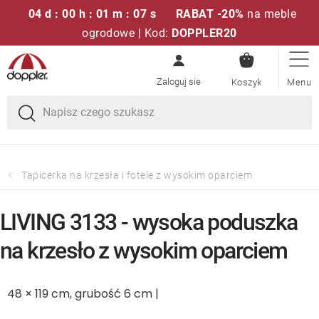
04 d : 00 h : 01 m : 07 s
RABAT -20%
na meble
ogrodowe | Kod:
DOPPLER20
KOSZYK
Przejść
Zestawy sof
do
treści
Parasole ogrodowe
Fotele i krzesła
Tapicerka na krzesła i fotele z wysokim oparciem
Poduszki i poduszki siedziskowe
LIVING 3133 - wysoka poduszka
Stóły
na krzesło z wysokim oparciem
Ławki i huśtawki
48 × 119 cm, grubość 6 cm |