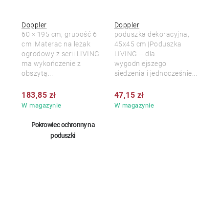
Doppler
Doppler
60 × 195 cm, grubość 6
poduszka dekoracyjna,
cm |Materac na leżak
45x45 cm |Poduszka
ogrodowy z serii LIVING
LIVING – dla
ma wykończenie z
wygodniejszego
obszytą...
siedzenia i jednocześnie...
183,85 zł
47,15 zł
W magazynie
W magazynie
Pokrowiec ochronny na
poduszki