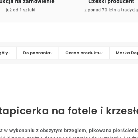
ukcja na zamówienie
Czeski producent
już od 1 sztuki
z ponad 70-letnią tradycj
góły
Do pobrania
Ocena produktu
Marka Dop
apicerka na fotele i krzesł
st w
wykonaniu z obszytym brzegiem, pikowana pierścieni