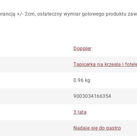
rancją +/- 2cm, ostateczny wymiar gotowego produktu zaw
Doppler
Tapicerka na krzesła i fot
0.96 kg
9003034166354
3 lata
Nadaje się do gastro