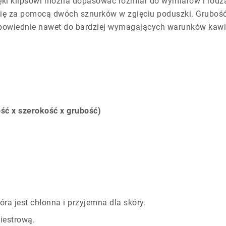
i klipsowi można dopasować rozmiar do wymiarów i rodzaju
się za pomocą dwóch sznurków w zgięciu poduszki. Grubość
powiednie nawet do bardziej wymagających warunków kawiar
ść x szerokość x grubość)
ra jest chłonna i przyjemna dla skóry.
iestrową.