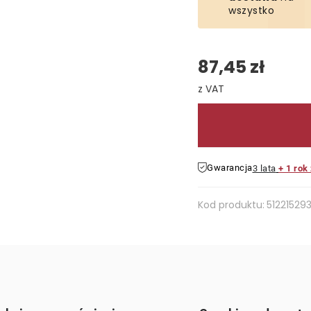
wszystko
87,45 zł
Cena jednostkowa:
Gwarancja
3 lata
+ 1 rok
Kod produktu:
51221529