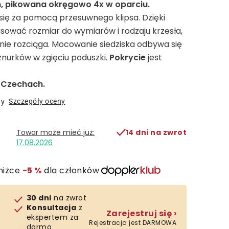
, pikowana okręgowo 4x w oparciu.
ę za pomocą przesuwnego klipsa. Dzięki
sować rozmiar do wymiarów i rodzaju krzesła,
ę nie rozciąga. Mocowanie siedziska odbywa się
urków w zgięciu poduszki.
Pokrycie
jest
Czechach.
Szczegóły oceny
ny
14 dni na zwrot
17.08.2026
niżce
−5 %
dla członków
30 dni
na zwrot
Konsultacja
z
Zarejestruj się ›
ekspertem za
Rejestracja jest DARMOWA
darmo