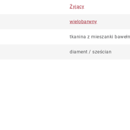
Żyjący
wielobarwny
tkanina z mieszanki baweł
diament / sześcian