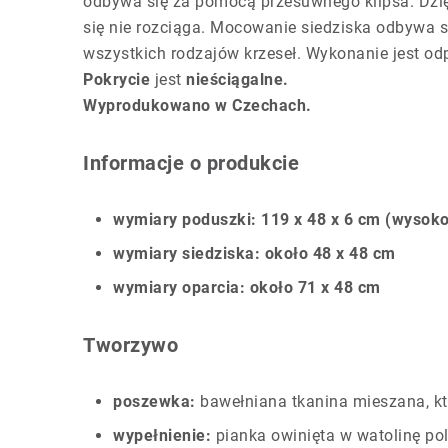
odbywa się za pomocą przesuwnego klipsa. Dzięk
się nie rozciąga. Mocowanie siedziska odbywa 
wszystkich rodzajów krzeseł. Wykonanie jest od
Pokrycie
jest
nieściągalne.
Wyprodukowano w Czechach.
Informacje o produkcie
wymiary poduszki: 119 x 48 x 6 cm (wysoko
wymiary siedziska: około 48 x 48 cm
wymiary oparcia: około 71 x 48 cm
Tworzywo
poszewka:
bawełniana tkanina mieszana, któ
wypełnienie:
pianka owinięta w watolinę pol