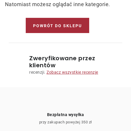
Leżaki
Natomiast możesz oglądać inne kategorie.
Akcesoria
POWRÓT DO SKLEPU
Parasole
Produkty gastronomiczne
Zweryfikowane przez
klientów
recenzji.
Zobacz wszystkie recenzje
Kolekcja
Markowane marki
Korzyści klubu
Bezpłatna wysyłka
przy zakupach powyżej 350 zł
O nas