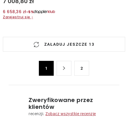
7 008,80 zł
6 658,36 zł
−5%
Zarejestruj się
›
K
ZAŁADUJ JESZCZE 13
o
n
t
P
r
1
2
a
o
g
l
i
n
k
a
i
Zweryfikowane przez
c
l
klientów
j
i
recenzji.
Zobacz wszystkie recenzje
a
s