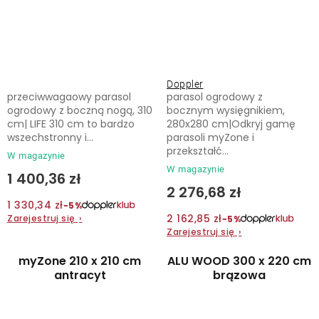
Doppler
przeciwwagaowy parasol
parasol ogrodowy z
ogrodowy z boczną nogą, 310
bocznym wysięgnikiem,
cm| LIFE 310 cm to bardzo
280x280 cm|Odkryj gamę
wszechstronny i...
parasoli myZone i
przekształć...
W magazynie
W magazynie
1 400,36 zł
2 276,68 zł
1 330,34 zł
−5%
2 162,85 zł
Zarejestruj się
›
−5%
Zarejestruj się
›
myZone 210 x 210 cm
ALU WOOD 300 x 220 cm
antracyt
brązowa