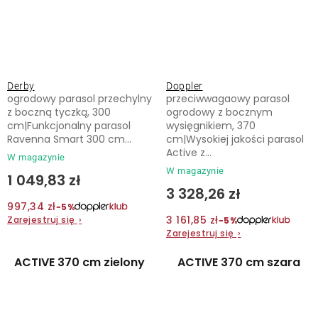
Derby
Doppler
ogrodowy parasol przechylny
przeciwwagaowy parasol
z boczną tyczką, 300
ogrodowy z bocznym
cm|Funkcjonalny parasol
wysięgnikiem, 370
Ravenna Smart 300 cm...
cm|Wysokiej jakości parasol
Active z...
W magazynie
W magazynie
1 049,83 zł
3 328,26 zł
997,34 zł
−5%
3 161,85 zł
Zarejestruj się
›
−5%
Zarejestruj się
›
ACTIVE 370 cm zielony
ACTIVE 370 cm szara