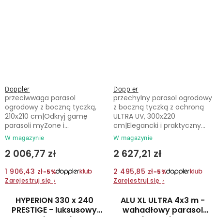
Doppler
Doppler
przeciwwaga parasol
przechylny parasol ogrodowy
ogrodowy z boczną tyczką,
z boczną tyczką z ochroną
210x210 cm|Odkryj gamę
ULTRA UV, 300x220
parasoli myZone i...
cm|Elegancki i praktyczny...
W magazynie
W magazynie
2 006,77 zł
2 627,21 zł
1 906,43 zł
2 495,85 zł
−5%
−5%
Zarejestruj się
›
Zarejestruj się
›
HYPERION 330 x 240
ALU XL ULTRA 4x3 m -
PRESTIGE - luksusowy
wahadłowy parasol