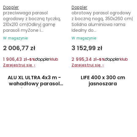
Doppler
Doppler
przeciwwaga parasol
obrotowy parasol ogrodowy
ogrodowy z boczną tyczką,
z boczną nogą, 350x260 cm|
210x210 cm|Odkryj gamę
Solidna aluminiowa rama
parasoli myZone i...
Idealny do...
W magazynie
W magazynie
2 006,77 zł
3 152,99 zł
1 906,43 zł
2 995,34 zł
−5%
−5%
Zarejestruj się
›
Zarejestruj się
›
ALU XL ULTRA 4x3 m -
LIFE 400 x 300 cm
wahadłowy parasol
jasnoszara
ogrodowy z bocznym
masztem