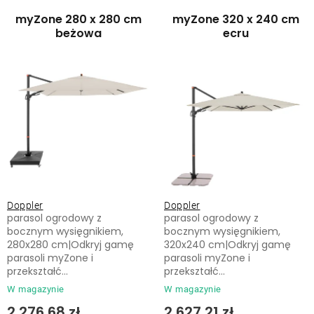
Leżaki
a
o
myZone 280 x 280 cm
myZone 320 x 240 cm
p
w
beżowa
ecru
Akcesoria
r
a
o
n
d
i
Parasole
u
e
k
p
Produkty gastronomiczne
t
r
ó
o
Kolekcja
w
d
Doppler
Doppler
u
parasol ogrodowy z
parasol ogrodowy z
Markowane marki
k
bocznym wysięgnikiem,
bocznym wysięgnikiem,
280x280 cm|Odkryj gamę
320x240 cm|Odkryj gamę
t
parasoli myZone i
parasoli myZone i
Korzyści klubu
ó
przekształć...
przekształć...
w
W magazynie
W magazynie
O nas
2 276,68 zł
2 627,21 zł