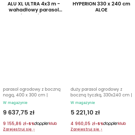
ALU XL ULTRA 4x3 m -
HYPERION 330 x 240 cm
wahadłowy parasol
ALOE
ogrodowy z bocznym
masztem
parasol ogrodowy z boczną
duży parasol ogrodowy z
nogą, 400 x 300 cm |
boczną tyczką, 330x240 cm |
W magazynie
W magazynie
9 637,75 zł
5 221,10 zł
9 155,86 zł
4 960,05 zł
−5%
−5%
Zarejestruj się
›
Zarejestruj się
›