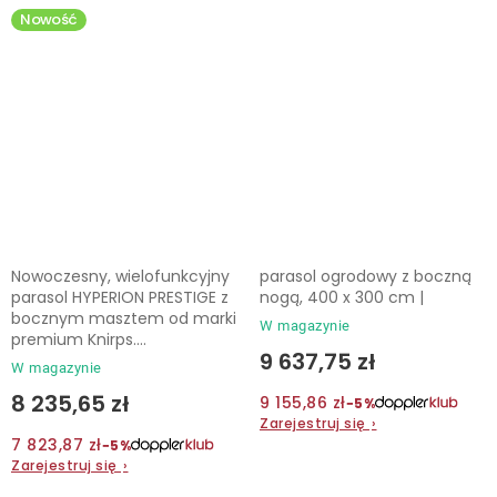
parasol ogrodowy z
ogrodowy z bocznym
Nowość
bocznym wysięgnikiem
masztem
Nowoczesny, wielofunkcyjny
parasol ogrodowy z boczną
parasol HYPERION PRESTIGE z
nogą, 400 x 300 cm |
bocznym masztem od marki
W magazynie
premium Knirps....
9 637,75 zł
W magazynie
8 235,65 zł
9 155,86 zł
−5%
Zarejestruj się
›
7 823,87 zł
−5%
Zarejestruj się
›