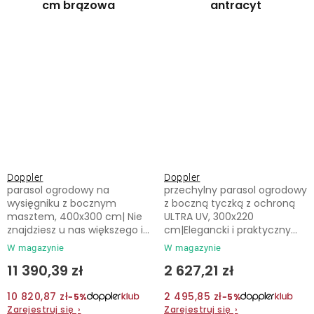
cm brązowa
antracyt
Doppler
Doppler
parasol ogrodowy na
przechylny parasol ogrodowy
wysięgniku z bocznym
z boczną tyczką z ochroną
masztem, 400x300 cm| Nie
ULTRA UV, 300x220
znajdziesz u nas większego i...
cm|Elegancki i praktyczny...
W magazynie
W magazynie
11 390,39 zł
2 627,21 zł
10 820,87 zł
2 495,85 zł
−5%
−5%
Zarejestruj się
›
Zarejestruj się
›