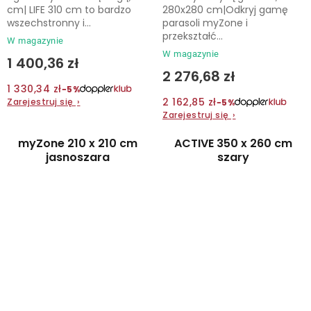
cm| LIFE 310 cm to bardzo
280x280 cm|Odkryj gamę
wszechstronny i...
parasoli myZone i
przekształć...
W magazynie
W magazynie
1 400,36 zł
2 276,68 zł
1 330,34 zł
−5%
2 162,85 zł
Zarejestruj się
›
−5%
Zarejestruj się
›
myZone 210 x 210 cm
ACTIVE 350 x 260 cm
jasnoszara
szary