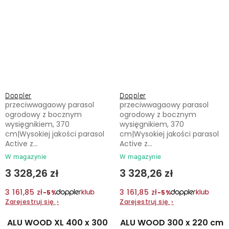
Doppler
Doppler
przeciwwagaowy parasol
przeciwwagaowy parasol
ogrodowy z bocznym
ogrodowy z bocznym
wysięgnikiem, 370
wysięgnikiem, 370
cm|Wysokiej jakości parasol
cm|Wysokiej jakości parasol
Active z...
Active z...
W magazynie
W magazynie
3 328,26 zł
3 328,26 zł
3 161,85 zł
3 161,85 zł
−5%
−5%
Zarejestruj się
›
Zarejestruj się
›
ALU WOOD XL 400 x 300
ALU WOOD 300 x 220 cm