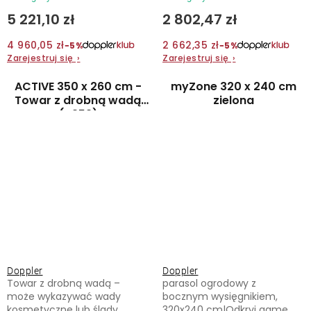
5 221,10 zł
2 802,47 zł
4 960,05 zł
2 662,35 zł
−5%
−5%
Zarejestruj się
›
Zarejestruj się
›
ACTIVE 350 x 260 cm -
myZone 320 x 240 cm
Towar z drobną wadą
zielona
(S259)
Doppler
Doppler
Towar z drobną wadą –
parasol ogrodowy z
może wykazywać wady
bocznym wysięgnikiem,
kosmetyczne lub ślady
320x240 cm|Odkryj gamę