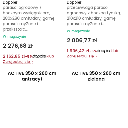
Doppler
Doppler
parasol ogrodowy z
przeciwwaga parasol
bocznym wysięgnikiem,
ogrodowy z boczną tyczką,
280x280 cm|Odkryj gamę
210x210 cm|Odkryj gamę
parasoli myZone i
parasoli myZone i...
przekształć...
W magazynie
W magazynie
2 006,77 zł
2 276,68 zł
1 906,43 zł
−5%
2 162,85 zł
Zarejestruj się
›
−5%
Zarejestruj się
›
ACTIVE 350 x 260 cm
ACTIVE 350 x 260 cm
antracyt
zielona