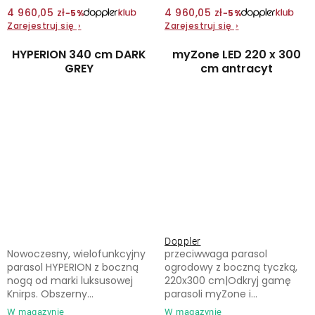
4 960,05 zł
4 960,05 zł
−5%
−5%
Zarejestruj się
›
Zarejestruj się
›
HYPERION 340 cm DARK
myZone LED 220 x 300
GREY
cm antracyt
Doppler
Nowoczesny, wielofunkcyjny
przeciwwaga parasol
parasol HYPERION z boczną
ogrodowy z boczną tyczką,
nogą od marki luksusowej
220x300 cm|Odkryj gamę
Knirps. Obszerny...
parasoli myZone i...
W magazynie
W magazynie