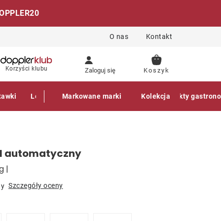
OPPLER20
O nas
Kontakt
KOSZYK
Korzyści klubu
Zaloguj się
tawki
Leżaki
Markowane marki
Akcesoria
Parasole
Kolekcja
Produkty gastron
ol automatyczny
g |
Szczegóły oceny
ny