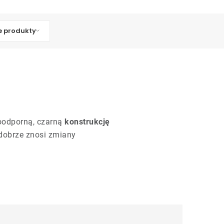
 produkty
oodporną, czarną
konstrukcję
 dobrze znosi zmiany