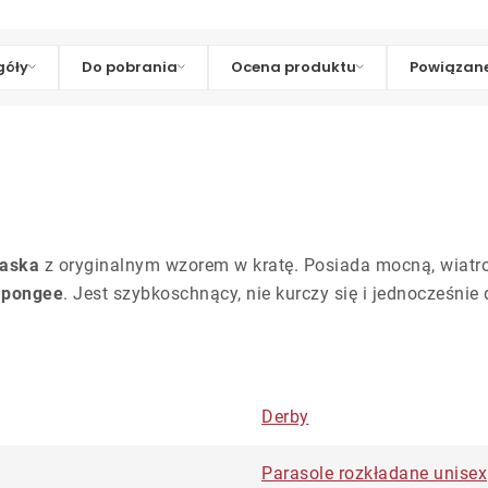
góły
Do pobrania
Ocena produktu
Powiązane
laska
z oryginalnym wzorem w kratę. Posiada mocną, wiatr
 pongee
. Jest szybkoschnący, nie kurczy się i jednocześnie
Derby
Parasole rozkładane unisex