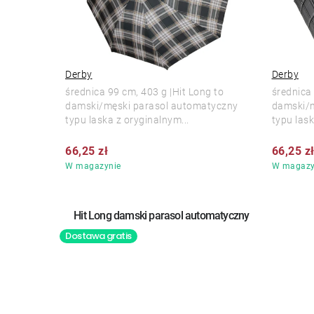
Derby
Derby
średnica 99 cm, 403 g |Hit Long to
średnica 
damski/męski parasol automatyczny
damski/m
typu laska z oryginalnym...
typu lask
66,25 zł
66,25 z
W magazynie
W magazy
Hit Long damski parasol automatyczny
Dostawa gratis