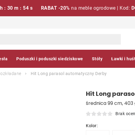
 h : 30 m : 53 s
RABAT -20%
na meble ogrodowe | Kod:
D
esła
Poduszki i poduszki siedziskowe
Stóły
Ławki i huś
rozkładane
Hit Long parasol automatyczny
Derby
Hit Long paras
średnica 99 cm, 403 
Brak oce