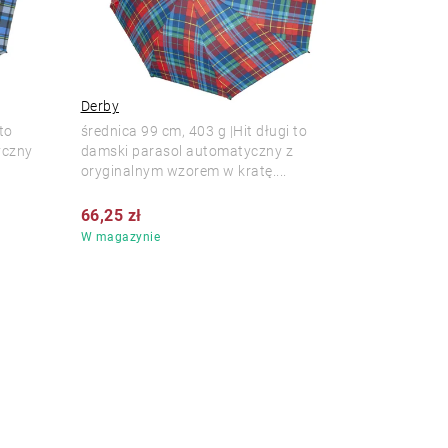
Derby
to
średnica 99 cm, 403 g |Hit długi to
yczny
damski parasol automatyczny z
oryginalnym wzorem w kratę....
66,25 zł
W magazynie