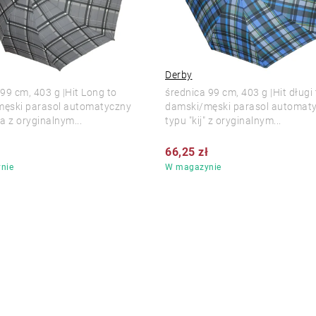
Derby
99 cm, 403 g |Hit Long to
średnica 99 cm, 403 g |Hit długi 
ęski parasol automatyczny
damski/męski parasol automat
a z oryginalnym...
typu "kij" z oryginalnym...
ł
66,25 zł
nie
W magazynie