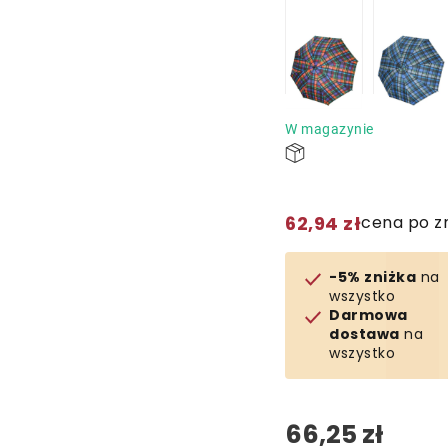
W magazynie
62,94 zł
cena po z
-5% zniżka
na
wszystko
Darmowa
dostawa
na
wszystko
66,25 zł