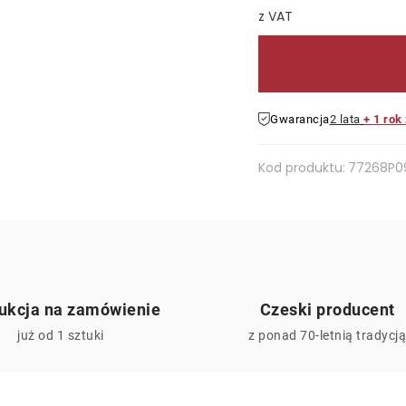
Cena jednostkowa:
Gwarancja
2 lata
+ 1 rok
Kod produktu:
77268P0
ukcja na zamówienie
Czeski producent
już od 1 sztuki
z ponad 70-letnią tradycj