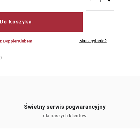
Do koszyka
Masz pytanie?
 z DopplerKlubem
9
Świetny serwis pogwarancyjny
ą
dla naszych klientów