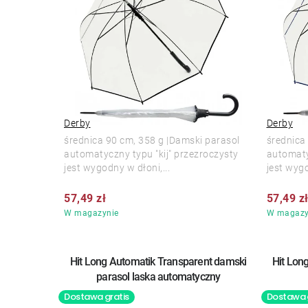
Derby
Derby
średnica 90 cm, 358 g |Damski parasol
średnica
automatyczny typu "kij" przezroczysty
automaty
jest wygodny w dłoni,...
jest wygo
57,49 zł
57,49 z
W magazynie
W magazy
Hit Long Automatik Transparent damski
Hit Lon
parasol laska automatyczny
Dostawa gratis
Dostawa 