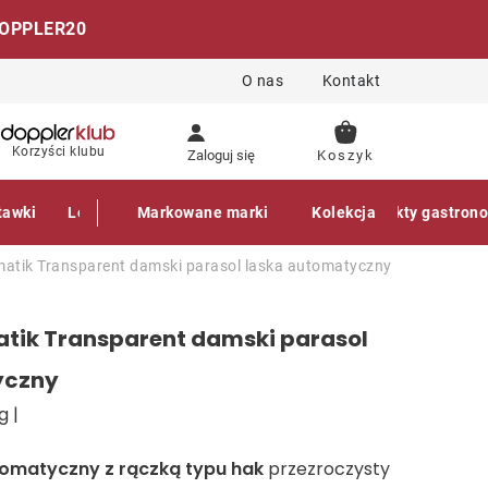
OPPLER20
O nas
Kontakt
KOSZYK
Korzyści klubu
Zaloguj się
tawki
Leżaki
Markowane marki
Akcesoria
Parasole
Kolekcja
Produkty gastron
matik Transparent damski parasol laska automatyczny
atik Transparent damski parasol
yczny
g |
omatyczny z rączką typu hak
przezroczysty