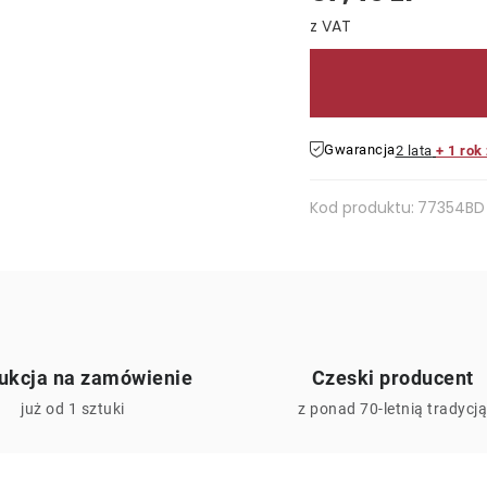
Cena jednostkowa:
Gwarancja
2 lata
+ 1 rok
Kod produktu:
77354BD
ukcja na zamówienie
Czeski producent
już od 1 sztuki
z ponad 70-letnią tradycj