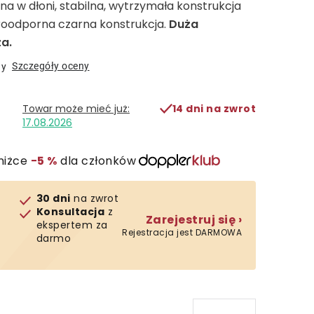
na w dłoni, stabilna, wytrzymała konstrukcja
iatroodporna czarna konstrukcja.
Duża
a.
Szczegóły oceny
ny
14 dni na zwrot
17.08.2026
niżce
−5 %
dla członków
30 dni
na zwrot
Konsultacja
z
Zarejestruj się ›
ekspertem za
Rejestracja jest DARMOWA
darmo