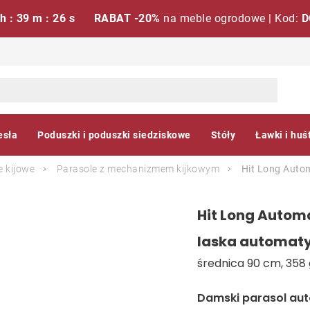
 h : 39 m : 25 s
RABAT -20%
na meble ogrodowe | Kod:
D
esła
Poduszki i poduszki siedziskowe
Stóły
Ławki i huś
e kijowe
Parasole z mechanizmem kijkowym
Hit Long Auto
Hit Long Autom
laska automat
średnica 90 cm, 358 
Damski parasol aut