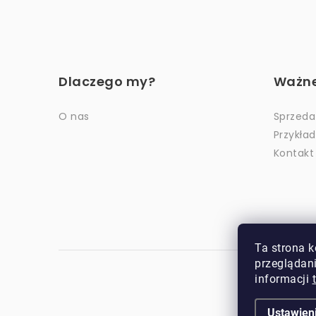
S
t
Dlaczego my?
Ważne 
o
p
O nas
Sprzeda
Przykła
k
Kontakt
a
Ta strona k
przeglądani
informacji
Ustawien