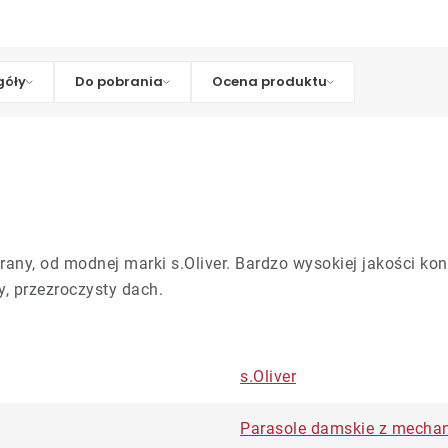
góły
Do pobrania
Ocena produktu
any, od modnej marki s.Oliver. Bardzo wysokiej jakości kons
, przezroczysty dach.
s.Oliver
Parasole damskie z mecha