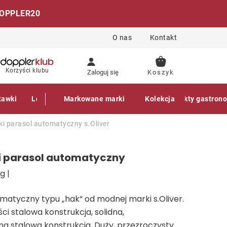
OPPLER20
O nas
Kontakt
KOSZYK
Korzyści klubu
Zaloguj się
tawki
Leżaki
Markowane marki
Akcesoria
Parasole
Kolekcja
Produkty gastron
ki parasol automatyczny
s.Oliver
i parasol automatyczny
g |
matyczny typu „hak“ od modnej marki s.Oliver.
ci stalowa konstrukcja, solidna,
na stalowa konstrukcja. Duży, przezroczysty