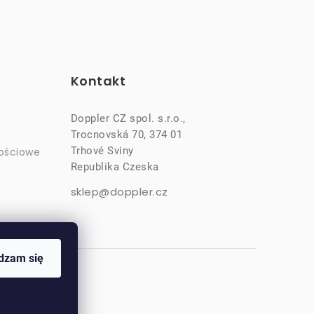
Kontakt
Doppler CZ spol. s.r.o.,
Trocnovská 70, 374 01
Trhové Sviny
ościowe
Republika Czeska
sklep@doppler.cz
dzam się