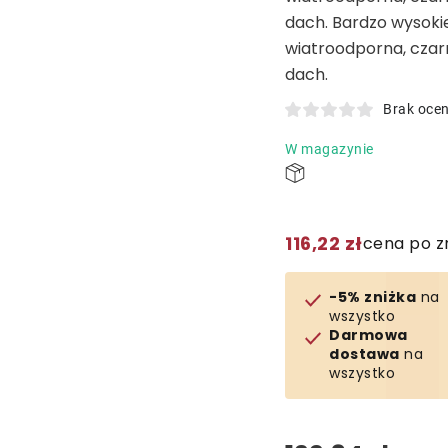
dach. Bardzo wysokiej
wiatroodporna, czar
dach.
Brak oce
W magazynie
116,22 zł
cena po z
-5% zniżka
na
wszystko
Darmowa
dostawa
na
wszystko