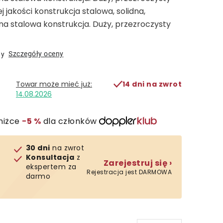
 jakości konstrukcja stalowa, solidna,
na stalowa konstrukcja. Duży, przezroczysty
Szczegóły oceny
ny
14 dni na zwrot
14.08.2026
niżce
−5 %
dla członków
30 dni
na zwrot
Konsultacja
z
Zarejestruj się ›
ekspertem za
Rejestracja jest DARMOWA
darmo