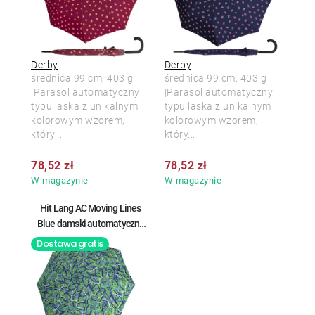
Derby
Derby
średnica 99 cm, 403 g
średnica 99 cm, 403 g
|Parasol automatyczny
|Parasol automatyczny
typu laska z unikalnym
typu laska z unikalnym
kolorowym wzorem,
kolorowym wzorem,
który...
który...
78,52 zł
78,52 zł
W magazynie
W magazynie
Hit Lang AC Moving Lines
Blue damski automatyczny
parasol laska
Dostawa gratis