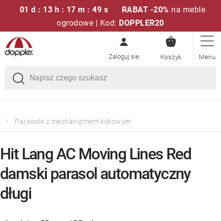
01 d : 13 h : 17 m : 49 s
RABAT -20%
na meble
ogrodowe | Kod:
DOPPLER20
KOSZYK
Przejść
Zestawy sof
do
treści
Parasole ogrodowe
Fotele i krzesła
Parasole z mechanizmem kijkowym
Poduszki i poduszki siedziskowe
Hit Lang AC Moving Lines Red
Stóły
damski parasol automatyczny
długi
Ławki i huśtawki