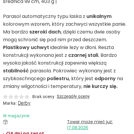
średnica 99 cm, 403 g |
Leżaki
Parasol automatyczny typu laska z
unikalnym
Akcesoria
kolorowym wzorem, który zachwyci wszystkie panie.
Ma bardzo
szeroki dach
, dzięki czemu dwie osoby
mogą schronić się pod nim przed deszczem.
Parasole
Plastikowy uchwyt
idealnie leży w dłoni. Reszta
konstrukcji wykonana jest z
czarnej stali.
Bardzo
Produkty gastronomiczne
wysoka jakość konstrukcji zapewnia większą
stabilność
parasola. Pokrowiec wykonany jest z
Kolekcja
szybkoschnącego
poliestru,
który jest
odporny
na
zmiany wilgotności i temperatury,
nie kurczy się.
Markowane marki
Szczegóły oceny
Brak oceny
Derby
Marka:
Korzyści klubu
W magazynie
17.08.2026
O nas
14 dni na zwrot