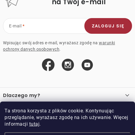
na Twój e-mail
E-mail
ZALOGUJ SIĘ
Wpisując swój adres e-mail, wyrażasz zgodę na
warunki
ochrony danych osobowych
.
S
t
Dlaczego my?
o
p
O nas
Ważne linki
Ta strona korzysta z plików cookie. Kontynuując
k
przeglądanie, wyrażasz zgodę na ich używanie. Więcej
Sprzedaż hurtowa
a
informacji
tutaj
.
O zakupie
Przykładowy sklep