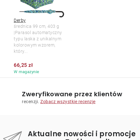
Derby
średnica 99 cm, 403 g
|Parasol automatyczny
typu laska z unikalnym
kolorowym wzorem,
który...
66,25 zł
W magazynie
Zweryfikowane przez klientów
recenzji.
Zobacz wszystkie recenzje
Aktualne nowości i promocje