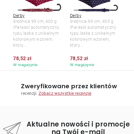
Derby
Derby
średnica 99 cm, 403 g
średnica 99 cm, 403 g
|Parasol automatyczny
|Parasol automatyczny
typu laska z unikalnym
typu laska z unikalnym
kolorowym wzorem,
kolorowym wzorem,
który...
który...
78,52 zł
78,52 zł
W magazynie
W magazynie
Zweryfikowane przez klientów
recenzji.
Zobacz wszystkie recenzje
Aktualne nowości i promocje
na Twój e-mail