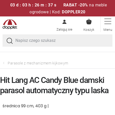
03 d : 03 h : 26 m : 37 s
RABAT -20%
na meble
ogrodowe | Kod:
DOPPLER20
KOSZYK
Przejść
Zestawy sof
do
treści
Parasole ogrodowe
Fotele i krzesła
Parasole z mechanizmem kijkowym
Poduszki i poduszki siedziskowe
Hit Lang AC Candy Blue damski
Stóły
parasol automatyczny typu laska
Ławki i huśtawki
średnica 99 cm, 403 g |