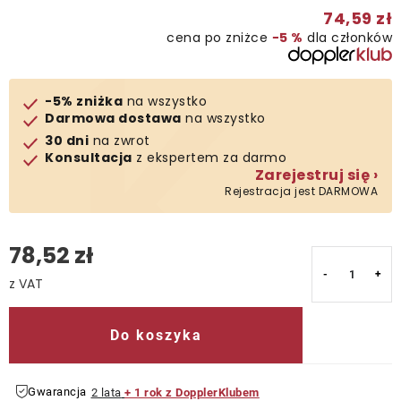
74,59 zł
Kontakt
cena po zniżce
−5 %
dla członków
-5% zniżka
na wszystko
Darmowa dostawa
na wszystko
30 dni
na zwrot
Konsultacja
z ekspertem za darmo
Zarejestruj się ›
Rejestracja jest DARMOWA
78,52 zł
Cena jednostkowa:
Do koszyka
Gwarancja
2 lata
+ 1 rok z DopplerKlubem