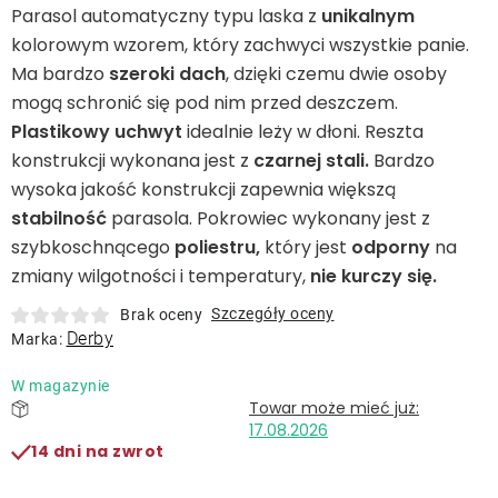
Leżaki
Parasol automatyczny typu laska z
unikalnym
kolorowym wzorem, który zachwyci wszystkie panie.
Ma bardzo
szeroki dach
, dzięki czemu dwie osoby
Akcesoria
mogą schronić się pod nim przed deszczem.
Plastikowy uchwyt
idealnie leży w dłoni. Reszta
Parasole
konstrukcji wykonana jest z
czarnej stali.
Bardzo
wysoka jakość konstrukcji zapewnia większą
Produkty gastronomiczne
stabilność
parasola. Pokrowiec wykonany jest z
szybkoschnącego
poliestru,
który jest
odporny
na
zmiany wilgotności i temperatury,
nie kurczy się.
Kolekcja
Szczegóły oceny
Brak oceny
Derby
Marka:
Markowane marki
W magazynie
Korzyści klubu
17.08.2026
14 dni na zwrot
O nas