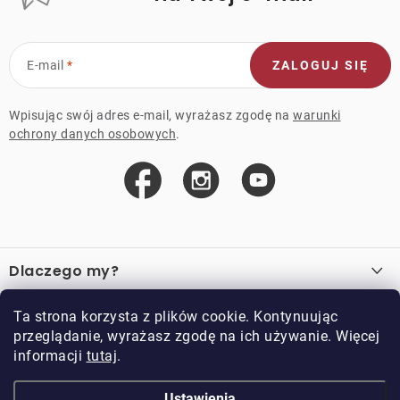
E-mail
ZALOGUJ SIĘ
Wpisując swój adres e-mail, wyrażasz zgodę na
warunki
ochrony danych osobowych
.
S
t
Dlaczego my?
o
p
O nas
Ważne linki
Ta strona korzysta z plików cookie. Kontynuując
k
przeglądanie, wyrażasz zgodę na ich używanie. Więcej
Sprzedaż hurtowa
a
informacji
tutaj
.
O zakupie
Przykładowy sklep
Zwroty i reklamacje
Kontakt
Ustawienia