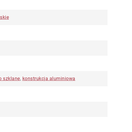
skie
o szklane
,
konstrukcja aluminiowa