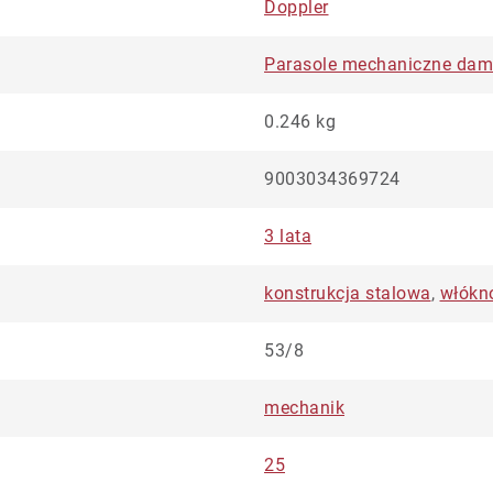
Doppler
Parasole mechaniczne dam
0.246 kg
9003034369724
3 lata
konstrukcja stalowa
,
włókn
53/8
mechanik
25