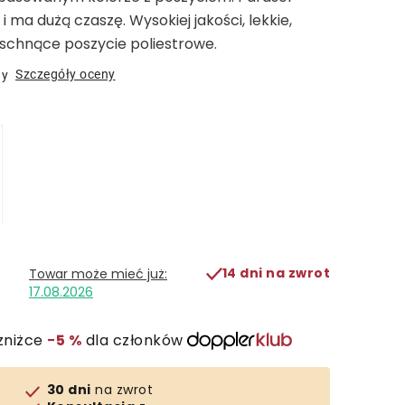
 i ma dużą czaszę. Wysokiej jakości, lekkie,
oschnące poszycie poliestrowe.
Szczegóły oceny
ny
14 dni na zwrot
17.08.2026
zniżce
−5 %
dla członków
30 dni
na zwrot