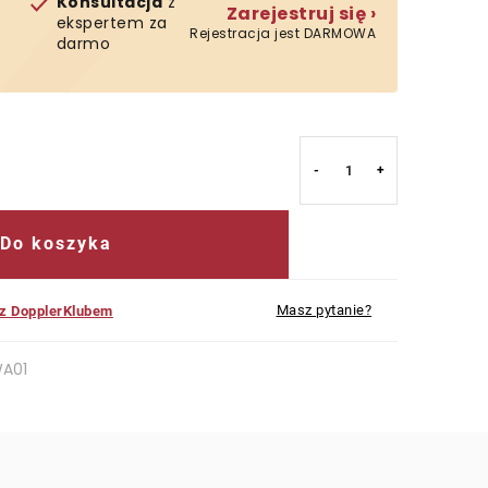
Konsultacja
z
Zarejestruj się ›
ekspertem za
Rejestracja jest DARMOWA
darmo
Do koszyka
Masz pytanie?
 z DopplerKlubem
A01