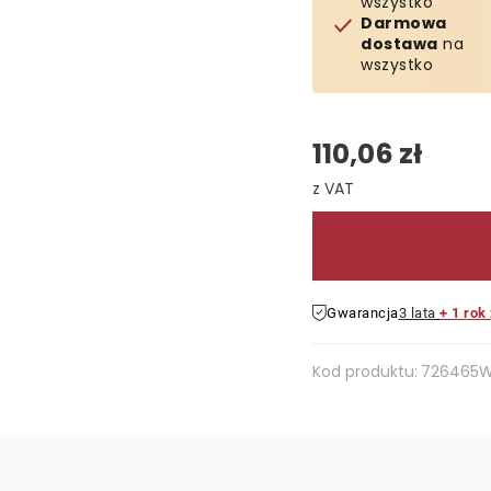
wszystko
Darmowa
dostawa
na
wszystko
110,06 zł
Cena jednostkowa:
Gwarancja
3 lata
+ 1 rok
Kod produktu:
726465W