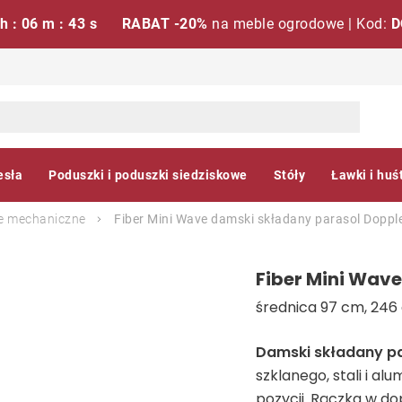
 h : 06 m : 42 s
RABAT -20%
na meble ogrodowe | Kod:
D
esła
Poduszki i poduszki siedziskowe
Stóły
Ławki i huś
e mechaniczne
Fiber Mini Wave damski składany parasol
Doppl
Fiber Mini Wav
średnica 97 cm, 246 
Damski składany p
szklanego, stali i al
pozycji. Rączka w d