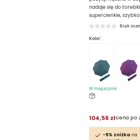
nadaje się do torebki
supercienkie, szybk
Brak oce
W magazynie
104,56 zł
cena po 
-5% zniżka
na