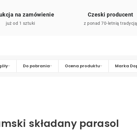
ukcja na zamówienie
Czeski producent
już od 1 sztuki
z ponad 70-letnią tradycj
góły
Do pobrania
Ocena produktu
Marka Dop
amski składany parasol