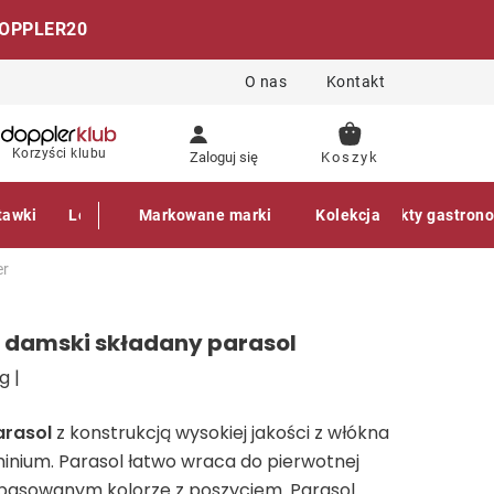
OPPLER20
O nas
Kontakt
KOSZYK
Korzyści klubu
Zaloguj się
tawki
Leżaki
Markowane marki
Akcesoria
Parasole
Kolekcja
Produkty gastron
er
e damski składany parasol
g |
arasol
z konstrukcją wysokiej jakości z włókna
uminium. Parasol łatwo wraca do pierwotnej
opasowanym kolorze z poszyciem. Parasol