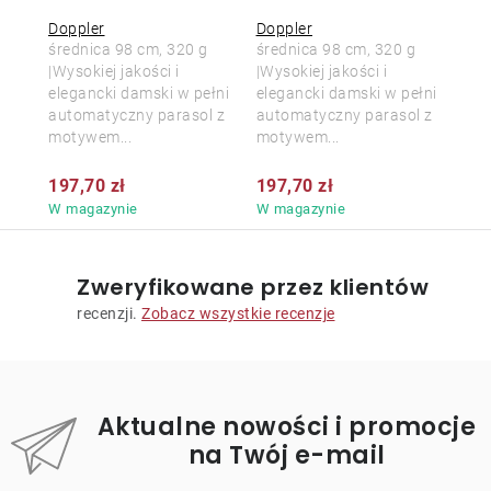
Doppler
Doppler
średnica 98 cm, 320 g
średnica 98 cm, 320 g
|Wysokiej jakości i
|Wysokiej jakości i
elegancki damski w pełni
elegancki damski w pełni
automatyczny parasol z
automatyczny parasol z
motywem...
motywem...
197,70 zł
197,70 zł
W magazynie
W magazynie
Zweryfikowane przez klientów
recenzji.
Zobacz wszystkie recenzje
Aktualne nowości i promocje
na Twój e-mail