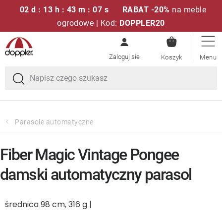
02 d : 13 h : 43 m : 07 s
RABAT -20%
na meble
ogrodowe | Kod:
DOPPLER20
KOSZYK
Przejść
Zestawy sof
do
treści
Parasole ogrodowe
Fotele i krzesła
Parasole automatyczne
Poduszki i poduszki siedziskowe
Fiber Magic Vintage Pongee
Stóły
damski automatyczny parasol
Ławki i huśtawki
średnica 98 cm, 316 g |