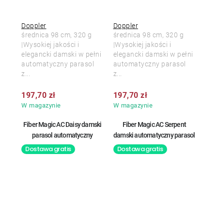
Doppler
Doppler
średnica 98 cm, 320 g
średnica 98 cm, 320 g
|Wysokiej jakości i
|Wysokiej jakości i
elegancki damski w pełni
elegancki damski w pełni
automatyczny parasol
automatyczny parasol
z...
z...
197,70 zł
197,70 zł
W magazynie
W magazynie
Fiber Magic AC Daisy damski
Fiber Magic AC Serpent
parasol automatyczny
damski automatyczny parasol
Dostawa gratis
Dostawa gratis