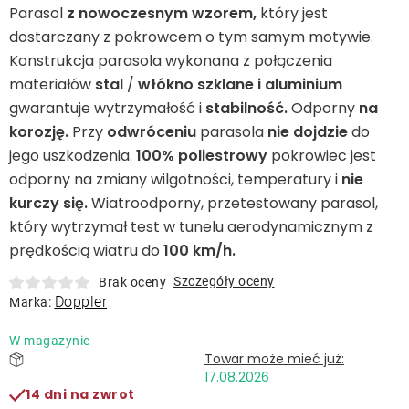
Leżaki
Parasol
z nowoczesnym wzorem,
który jest
dostarczany z pokrowcem o tym samym motywie.
Konstrukcja parasola wykonana z połączenia
Akcesoria
materiałów
stal
/
włókno szklane i aluminium
gwarantuje wytrzymałość i
stabilność.
Odporny
na
Parasole
korozję.
Przy
odwróceniu
parasola
nie dojdzie
do
jego uszkodzenia.
100% poliestrowy
pokrowiec jest
Produkty gastronomiczne
odporny na zmiany wilgotności, temperatury i
nie
kurczy się.
Wiatroodporny, przetestowany parasol,
który wytrzymał test w tunelu aerodynamicznym z
Kolekcja
prędkością wiatru do
100 km/h.
Szczegóły oceny
Brak oceny
Markowane marki
Doppler
Marka:
W magazynie
Korzyści klubu
17.08.2026
14 dni na zwrot
O nas