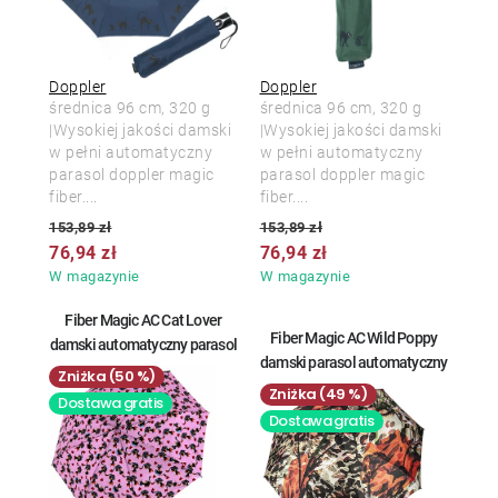
Doppler
Doppler
średnica 96 cm, 320 g
średnica 96 cm, 320 g
|Wysokiej jakości damski
|Wysokiej jakości damski
w pełni automatyczny
w pełni automatyczny
parasol doppler magic
parasol doppler magic
fiber....
fiber....
153,89 zł
153,89 zł
76,94 zł
76,94 zł
W magazynie
W magazynie
Fiber Magic AC Cat Lover
Fiber Magic AC Wild Poppy
damski automatyczny parasol
damski parasol automatyczny
(50 %)
(49 %)
Dostawa gratis
Dostawa gratis