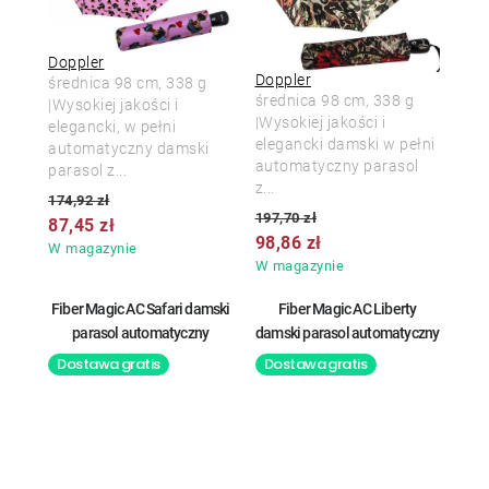
Doppler
Doppler
średnica 98 cm, 338 g
średnica 98 cm, 338 g
|Wysokiej jakości i
|Wysokiej jakości i
elegancki, w pełni
elegancki damski w pełni
automatyczny damski
automatyczny parasol
parasol z...
z...
174,92 zł
197,70 zł
87,45 zł
98,86 zł
W magazynie
W magazynie
Fiber Magic AC Safari damski
Fiber Magic AC Liberty
parasol automatyczny
damski parasol automatyczny
Dostawa gratis
Dostawa gratis