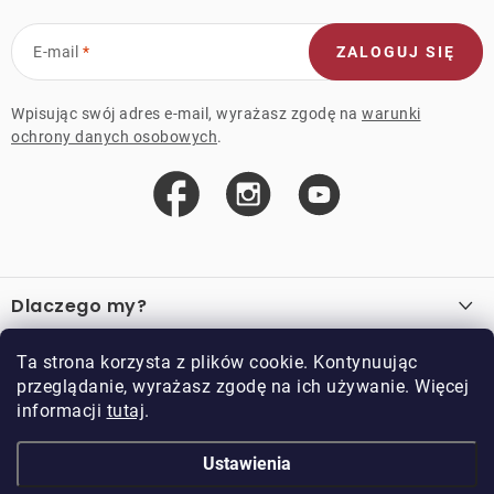
E-mail
ZALOGUJ SIĘ
Wpisując swój adres e-mail, wyrażasz zgodę na
warunki
ochrony danych osobowych
.
S
t
Dlaczego my?
o
p
O nas
Ważne linki
Ta strona korzysta z plików cookie. Kontynuując
k
przeglądanie, wyrażasz zgodę na ich używanie. Więcej
Sprzedaż hurtowa
a
informacji
tutaj
.
O zakupie
Przykładowy sklep
Zwroty i reklamacje
Kontakt
Ustawienia
Kontakt
Regulamin