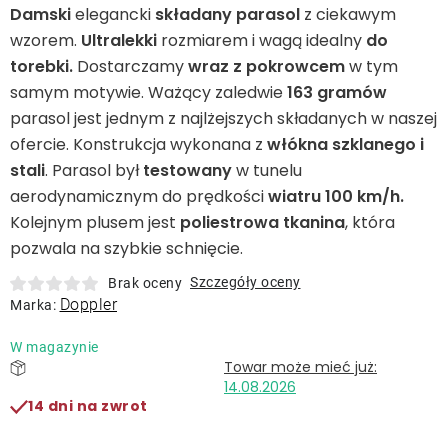
Leżaki
Damski
elegancki
składany parasol
z ciekawym
wzorem.
Ultralekki
rozmiarem i wagą idealny
do
torebki.
Dostarczamy
wraz z pokrowcem
w tym
Akcesoria
samym motywie. Ważący zaledwie
163 gramów
parasol jest jednym z najlżejszych składanych w naszej
Parasole
ofercie. Konstrukcja wykonana z
włókna szklanego i
stali
. Parasol był
testowany
w tunelu
Produkty gastronomiczne
aerodynamicznym do prędkości
wiatru 100 km/h.
Kolejnym plusem jest
poliestrowa tkanina
, która
pozwala na szybkie schnięcie.
Kolekcja
Szczegóły oceny
Brak oceny
Doppler
Marka:
Markowane marki
W magazynie
Korzyści klubu
14.08.2026
14 dni na zwrot
O nas