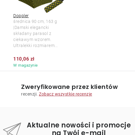
Doppler
średnica 90 cm, 163 g
|Damski elegancki
składany parasol z
ciekawym wzorem.
Ultralekki rozmiarem...
110,06 zł
W magazynie
Zweryfikowane przez klientów
recenzji.
Zobacz wszystkie recenzje
Aktualne nowości i promocje
na Twój e-mail