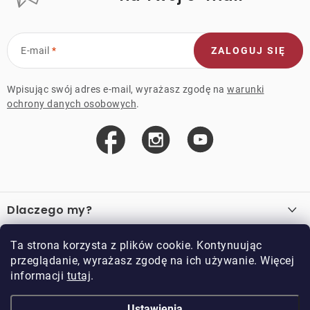
E-mail
ZALOGUJ SIĘ
Wpisując swój adres e-mail, wyrażasz zgodę na
warunki
ochrony danych osobowych
.
S
t
Dlaczego my?
o
p
O nas
Ważne linki
Ta strona korzysta z plików cookie. Kontynuując
k
przeglądanie, wyrażasz zgodę na ich używanie. Więcej
Sprzedaż hurtowa
a
informacji
tutaj
.
O zakupie
Przykładowy sklep
Zwroty i reklamacje
Kontakt
Ustawienia