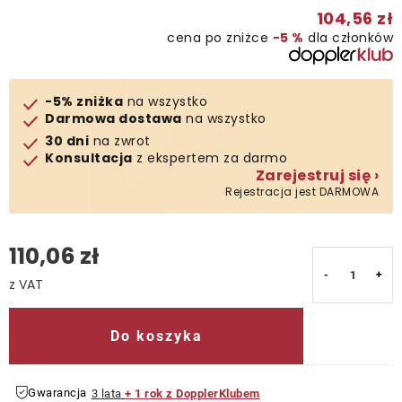
104,56 zł
Kontakt
cena po zniżce
−5 %
dla członków
-5% zniżka
na wszystko
Darmowa dostawa
na wszystko
30 dni
na zwrot
Konsultacja
z ekspertem za darmo
Zarejestruj się ›
Rejestracja jest DARMOWA
110,06 zł
Cena jednostkowa:
Do koszyka
Gwarancja
3 lata
+ 1 rok z DopplerKlubem