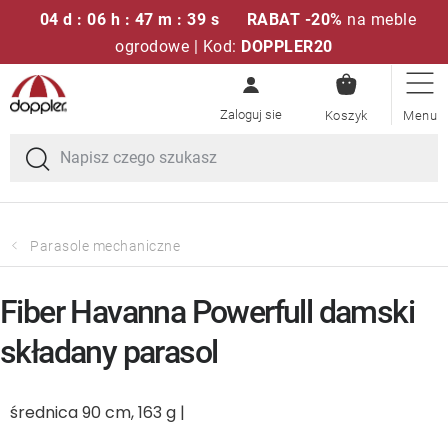
04 d : 06 h : 47 m : 39 s
RABAT -20%
na meble
ogrodowe | Kod:
DOPPLER20
KOSZYK
Przejść
Zestawy sof
do
treści
Parasole ogrodowe
Fotele i krzesła
Parasole mechaniczne
Poduszki i poduszki siedziskowe
Fiber Havanna Powerfull damski
Stóły
składany parasol
Ławki i huśtawki
średnica 90 cm, 163 g |