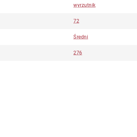
wyrzutnik
72
Średni
276