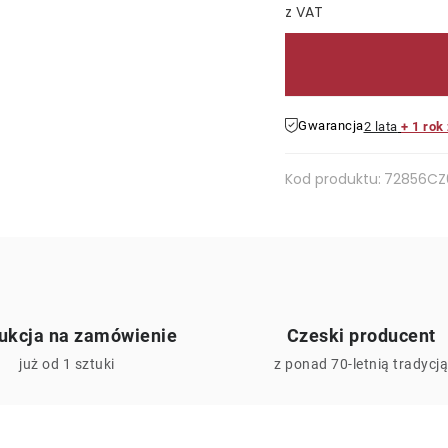
Cena jednostkowa:
Gwarancja
2 lata
+ 1 rok
Kod produktu:
72856CZ
ukcja na zamówienie
Czeski producent
już od 1 sztuki
z ponad 70-letnią tradycj