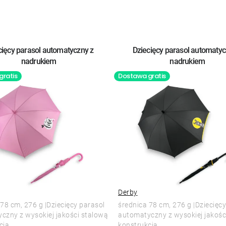
cięcy parasol automatyczny z
Dziecięcy parasol automatyc
nadrukiem
nadrukiem
gratis
Dostawa gratis
Derby
78 cm, 276 g |Dziecięcy parasol
średnica 78 cm, 276 g |Dziecięc
czny z wysokiej jakości stalową
automatyczny z wysokiej jakośc
ją....
konstrukcją....