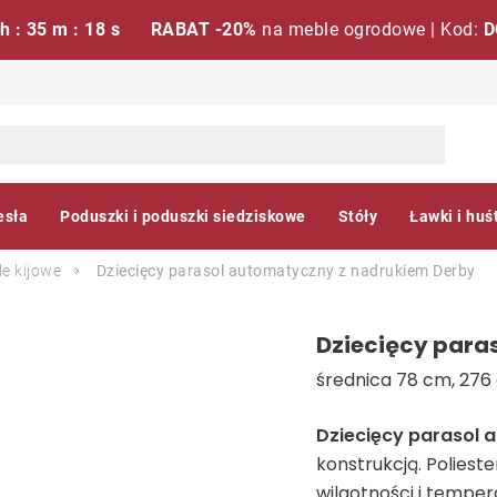
 h : 35 m : 17 s
RABAT -20%
na meble ogrodowe | Kod:
D
esła
Poduszki i poduszki siedziskowe
Stóły
Ławki i huś
e kijowe
Dziecięcy parasol automatyczny z nadrukiem
Derby
Dziecięcy para
średnica 78 cm, 276 
Dziecięcy parasol
konstrukcją. Polies
wilgotności i temper