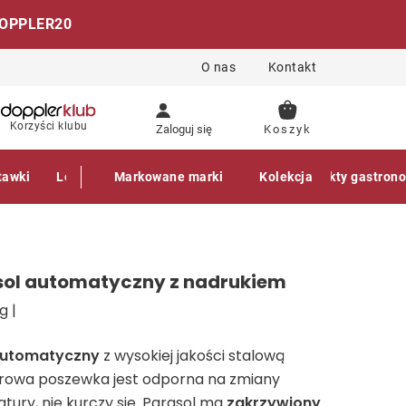
OPPLER20
O nas
Kontakt
KOSZYK
Korzyści klubu
Zaloguj się
tawki
Leżaki
Markowane marki
Akcesoria
Parasole
Kolekcja
Produkty gastron
sol automatyczny z nadrukiem
g |
 automatyczny
z wysokiej jakości stalową
terowa poszewka jest odporna na zmiany
atury, nie kurczy się. Parasol ma
zakrzywiony