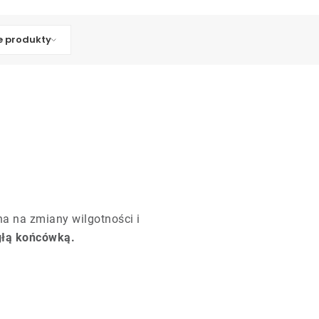
 produkty
na na zmiany wilgotności i
głą końcówką.