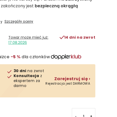
i zakończony jest
bezpieczną okrągłą
Szczegóły oceny
ny
14 dni na zwrot
17.08.2026
niżce
−5 %
dla członków
30 dni
na zwrot
Konsultacja
z
Zarejestruj się ›
ekspertem za
Rejestracja jest DARMOWA
darmo