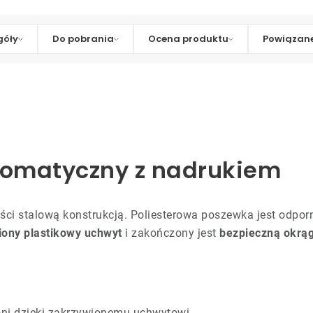
góły
Do pobrania
Ocena produktu
Powiązane
utomatyczny z nadrukiem
ści stalową konstrukcją. Poliesterowa poszewka jest odpor
iony plastikowy uchwyt
i zakończony jest
bezpieczną okrą
łoni dzięki zakrzywionemu uchwytowi