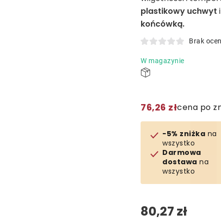
plastikowy uchwyt
końcówką.
Brak oce
W magazynie
76,26 zł
cena po z
-5% zniżka
na
wszystko
Darmowa
dostawa
na
wszystko
80,27 zł