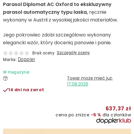
Leżaki
Parasol Diplomat AC Oxford to ekskluzywny
parasol automatyczny typu laska,
ręcznie
wykonany w Austrii z wysokiej jakości materiałów.
Akcesoria
Jego pokrowiec zdobi szczegółowo wykonany
Parasole
elegancki wzór, który docenią panowie i panie.
Szczegóły oceny
Brak oceny
Produkty gastronomiczne
Doppler
Marka:
W magazynie
Kolekcja
17.08.2026
14 dni na zwrot
Markowane marki
637,37 zł
Korzyści klubu
cena po zniżce
−5 %
dla członków
O nas