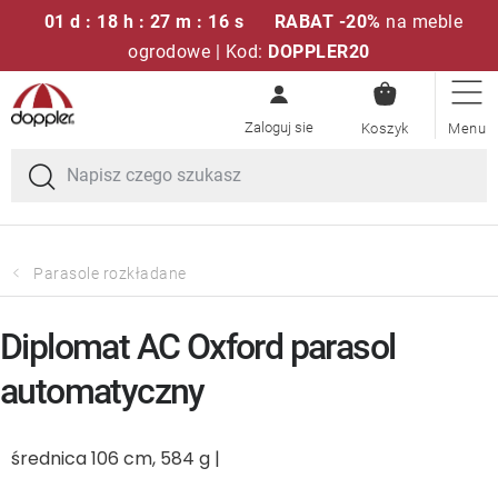
01 d : 18 h : 27 m : 16 s
RABAT -20%
na meble
ogrodowe | Kod:
DOPPLER20
KOSZYK
Przejść
Zestawy sof
do
treści
Parasole ogrodowe
Fotele i krzesła
Parasole rozkładane
Poduszki i poduszki siedziskowe
Diplomat AC Oxford parasol
Stóły
automatyczny
Ławki i huśtawki
średnica 106 cm, 584 g |