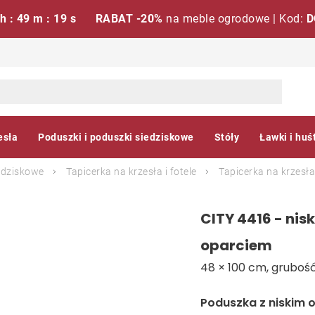
 h : 49 m : 18 s
RABAT -20%
na meble ogrodowe | Kod:
D
esła
Poduszki i poduszki siedziskowe
Stóły
Ławki i huś
edziskowe
Tapicerka na krzesła i fotele
Tapicerka na krzesła
CITY 4416 - nis
oparciem
48 × 100 cm, grubość
Poduszka z niskim 