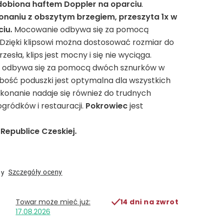
dobiona haftem Doppler na oparciu
.
naniu z obszytym brzegiem, przeszyta 1x w
ciu.
Mocowanie odbywa się za pomocą
 Dzięki klipsowi można dostosować rozmiar do
zesła, klips jest mocny i się nie wyciąga.
a odbywa się za pomocą dwóch sznurków w
ubość poduszki jest optymalna dla wszystkich
konanie nadaje się również do trudnych
gródków i restauracji.
Pokrowiec
jest
epublice Czeskiej.
Szczegóły oceny
ny
14 dni na zwrot
17.08.2026