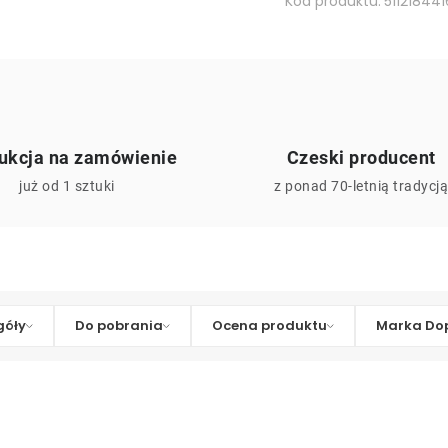
Kod produktu:
511218441
ukcja na zamówienie
Czeski producent
już od 1 sztuki
z ponad 70-letnią tradycj
góły
Do pobrania
Ocena produktu
Marka Dop