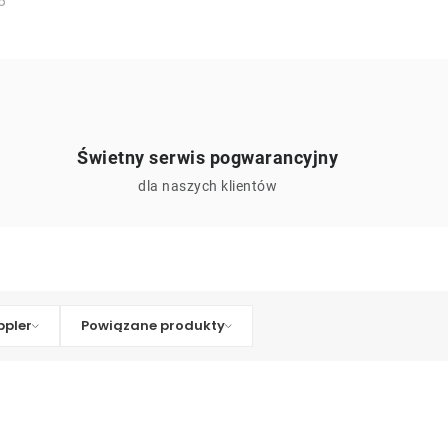
6
Świetny serwis pogwarancyjny
ą
dla naszych klientów
pler
Powiązane produkty