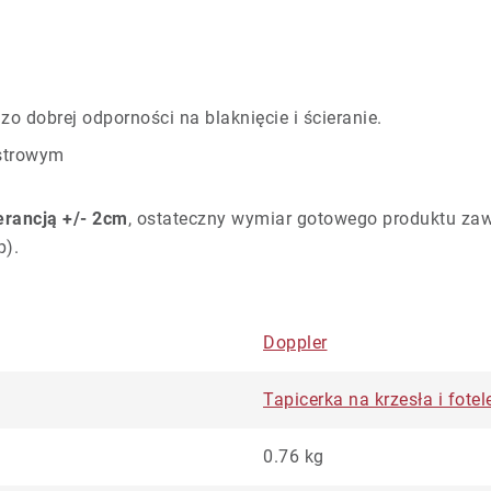
zo dobrej odporności na blaknięcie i ścieranie.
estrowym
lerancją +/- 2cm
, ostateczny wymiar gotowego produktu za
p).
Doppler
Tapicerka na krzesła i fote
0.76 kg