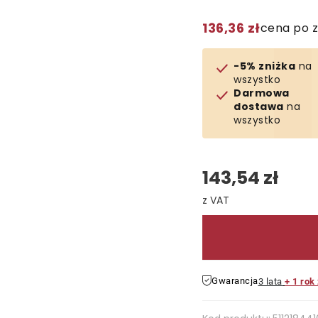
136,36 zł
cena po 
-5% zniżka
na
wszystko
Darmowa
dostawa
na
wszystko
143,54 zł
Cena jednostkowa:
Gwarancja
3 lata
+ 1 rok