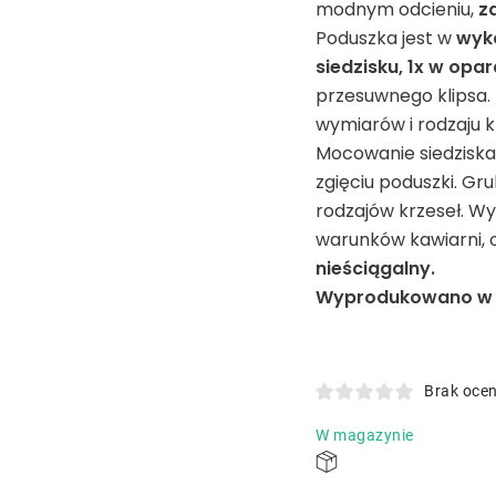
modnym odcieniu,
z
Poduszka jest w
wyko
siedzisku, 1x w opar
przesuwnego klipsa.
wymiarów i rodzaju kr
Mocowanie siedzisk
zgięciu poduszki. Gr
rodzajów krzeseł. Wy
warunków kawiarni, o
nieściągalny.
Wyprodukowano w R
Brak oce
W magazynie