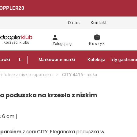
OPPLER20
O nas
Kontakt
KOSZYK
Korzyści klubu
Zaloguj się
tawki
Leżaki
Markowane marki
Akcesoria
Parasole
Kolekcja
Produkty gastron
 i fotele z niskim oparciem
CITY 4416 - niska
ka poduszka na krzesło z niskim
 6 cm |
oparciem
z serii CITY. Elegancka poduszka w